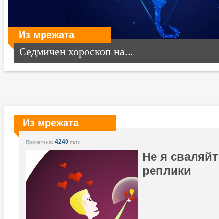
Из мрежата
Седмичен хороскоп на...
Из мрежата
4240
Прочетена:
пъти
Не я сваляйт
реплики