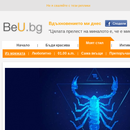
Не я сваляйте с тези реплики
Вдъхновението ми днес
“Цялата прелест на миналото е, че е мин
Моят стил
Начало
Бъди красива
Инти
|
|
|
Из мрежата
Любопитно
01.00 a.m.
Сама вкъщи
Препоръча
|
|
|
|