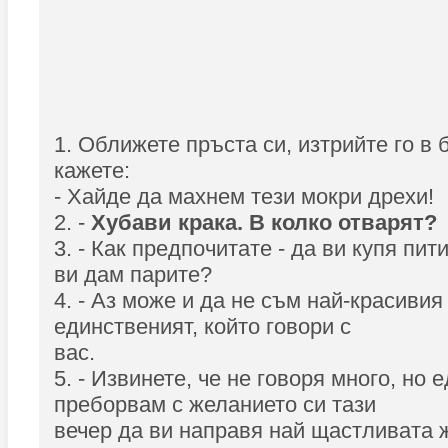
1. Оближете пръста си, изтрийте го в 
кажете:
- Хайде да махнем тези мокри дрехи!
2. -
Хубави крака. В колко отварят?
3. - Как предпочитате - да ви купя пи
ви дам парите?
4. - Аз може и да не съм най-красивия 
единственият, който говори с
вас.
5. - Извинете, че не говоря много, но 
преборвам с желанието си тази
вечер да ви направя най щастливата 