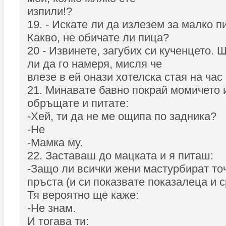
изпили!?
19. - Искате ли да излезем за малко п
Какво, не обичате ли пица?
20 - Извинете, загубих си кученцето. 
ли да го намеря, мисля че
влезе в ей онази хотелска стая на час
21. Минавате бавно покрай момичето 
обръщате и питате:
-Хей, ти да не ме ощипа по задника?
-Не
-Мамка му.
22. Заставаш до мацката и я питаш:
-Защо ли всички жени мастурбират точ
пръста (и си показвате показалеца и 
Тя вероятно ще каже:
-Не знам.
И тогава ти: