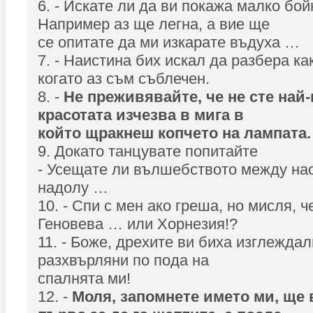
6. - Искате ли да ви покажа малко бой
Например аз ще легна, а вие ще
се опитате да ми изкарате въдуха …
7. - Наистина бих искал да разбера ка
когато аз съм съблечен.
8. -
Не преживявайте, че не сте най-
красотата изчезва в мига в
който щракнеш копчето на лампата.
9. Докато танцувате попитайте
- Усещате ли вълшебството между нас!
надолу …
10. - Спи с мен ако греша, но мисля, ч
Геновева … или Хорнезия!?
11. - Боже, дрехите ви биха изглежда
разхвърляни по пода на
спалнята ми!
12. -
Моля, запомнете името ми, ще 