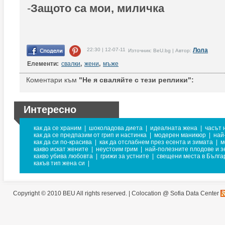
-
Защото са мои, миличка
22:30 | 12-07-11
Лола
Източник: BeU.bg | Автор:
Елементи:
свалки
,
жени
,
мъже
Коментари към
"Не я сваляйте с тези реплики":
Интересно
как да се храним
|
шоколадова диета
|
идеалната жена
|
часът 
как да се предпазим от грип и настинка
|
модерен маникюр
|
най
как да си по-красива
|
как да отслабнем през есента и зимата
|
м
какво искат жените
|
неустоим грим
|
най-полезните плодове и 
какво убива любовта
|
грижи за устните
|
свещени места в Бълга
какъв тип жена си
|
Copyright © 2010 BEU All rights reserved. |
Colocation @ Sofia Data Center