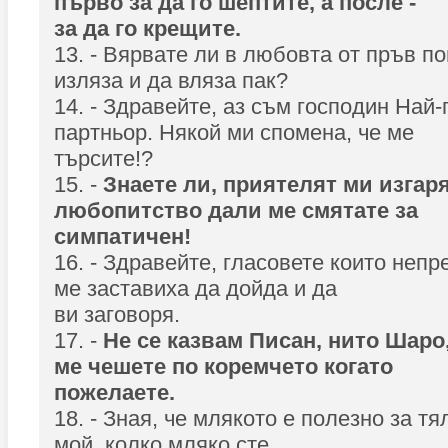
първо за да го шептите, а после -
за да го крещите.
13. - Вярвате ли в любовта от пръв п
изляза и да вляза пак?
14. - Здравейте, аз съм господин Най
партньор. Някой ми спомена, че ме
търсите!?
15. -
Знаете ли, приятелят ми изгаря
любопитство дали ме смятате за
симпатичен!
16. - Здравейте, гласовете които непр
ме заставиха да дойда и да
ви заговоря.
17. -
Не се казвам Писан, нито Шаро
ме чешете по коремчето когато
пожелаете.
18. - Зная, че млякото е полезно за тя
мой, колко мляко сте