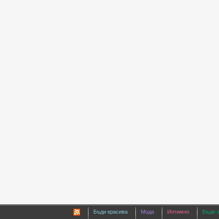
Бъди красива
Мода
Интимно
Бъди 