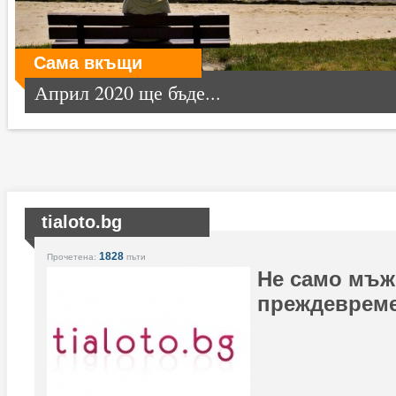
Сама вкъщи
Април 2020 ще бъде...
tialoto.bg
1828
Прочетена:
пъти
Не само мъж
преждеврем