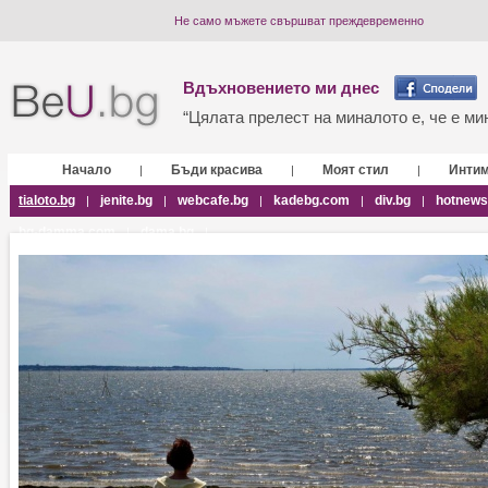
Не само мъжете свършват преждевременно
Вдъхновението ми днес
“Цялата прелест на миналото е, че е мин
Начало
Бъди красива
Моят стил
Инти
|
|
|
tialoto.bg
jenite.bg
webcafe.bg
kadebg.com
div.bg
hotnews
|
|
|
|
|
bg-damma.com
dama.bg
|
|