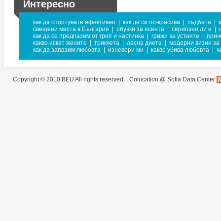
Интересно
как да спортувате ефективно
|
как да си по-красива
|
съдбата
|
свещени места в България
|
обувки за есента
|
сериозен ли е
|
как да се предпазим от грип и настинка
|
грижи за устните
|
прич
какво искат жените
|
трикчета
|
лесна диета
|
модерни визии за
как да запазим любовта
|
изневери ми
|
какво убива любовта
|
ч
Copyright © 2010 BEU All rights reserved. |
Colocation @ Sofia Data Center