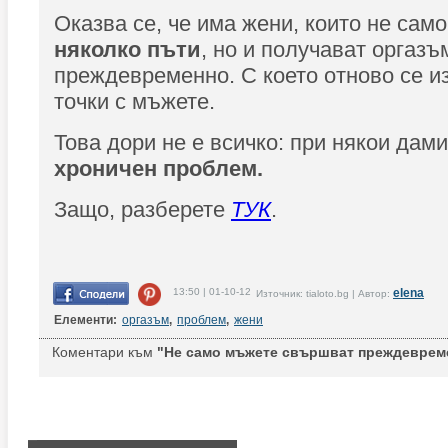
Оказва се, че има жени, които не сам
няколко пъти
, но и получават оргазъ
преждевременно. С което отново се и
точки с мъжете.
Това дори не е всичко: при някои дами
хроничен проблем.
Защо, разберете
ТУК
.
13:50 | 01-10-12
elena
Източник: tialoto.bg | Автор:
Елементи:
оргазъм
,
проблем
,
жени
Коментари към
"Не само мъжете свършват преждеврем