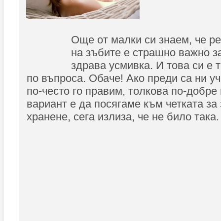
Още от малки си знаем, че р
на зъбите е страшно важно з
здрава усмивка. И това си е 
по въпроса. Обаче! Ако преди са ни уч
по-често го правим, толкова по-добре
вариант е да посягаме към четката за
хранене, сега излиза, че не било така.