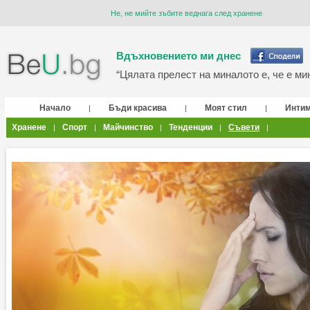
Не, не мийте зъбите веднага след хранене
Вдъхновението ми днес
“Цялата прелест на миналото е, че е мин
Начало
Бъди красива
Моят стил
Инти
|
|
|
Хранене
Спорт
Майчинство
Тенденции
Съвети
|
|
|
|
|