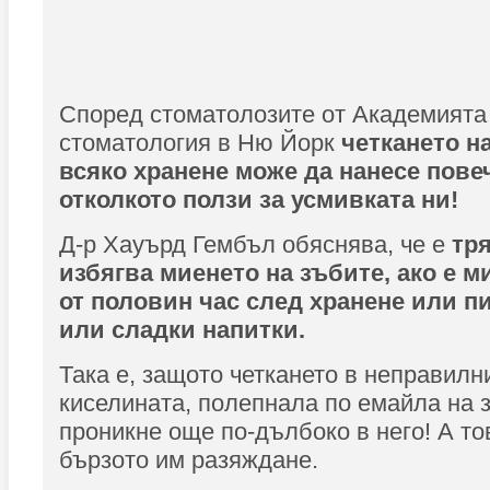
Според стоматолозите от Академията
стоматология в Ню Йорк
четкането н
всяко хранене може да нанесе пове
отколкото ползи за усмивката ни!
Д-р Хауърд Гембъл обяснява, че е
тря
избягва миенето на зъбите, ако е м
от половин час след хранене или п
или сладки напитки.
Така е, защото четкането в неправилн
киселината, полепнала по емайла на 
проникне още по-дълбоко в него! А то
бързото им разяждане.