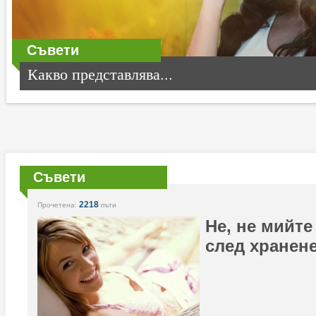
Съвети
Какво представлява...
Съвети
2218
Прочетена:
пъти
Не, не мийте
след хранен