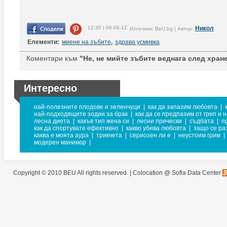
12:30 | 06-06-12
Никол
Източник: BeU.bg | Автор:
Елементи:
миене на зъбите
,
здрава усмивка
Коментари към
"Не, не мийте зъбите веднага след хране
Интересно
най-полезните плодове и зеленчуци
|
как да запазим любовта
|
най-подходящите зодии за брак
|
как да се предпазим от грип и 
лесна диета
|
какъв тип жена си
|
лесни прически
|
съдбата
|
п
как да спортувате ефективно
|
какво убива любовта
|
защо се ра
каква е моята аура
|
трикчета
|
сериозен ли е
|
неустоим грим
|
модерен маникюр
|
Copyright © 2010 BEU All rights reserved. |
Colocation @ Sofia Data Center