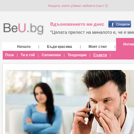
Нещата, които убиват любовта (част 2)
Вдъхновението ми днес
“Цялата прелест на миналото е, че е мин
Инти
Начало
Бъди красива
Моят стил
|
|
|
Пози
Ти и той
Силиконки
Тенденции
Съвети
|
|
|
|
|