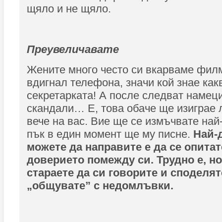
щяло и не щяло.
Преувеличавате
Жените много често си вкарваме филм
вдигнал телефона, значи кой знае как
секретарката! А после следват намеци
скандали… Е, това обаче ще изиграе 
вече на вас. Вие ще се измъчвате най
пък в един момент ще му писне.
Най-
можете да направите е да се опита
доверието помежду си. Трудно е, но
стараете да си говорите и споделяте
„общувате” с недомлъвки.