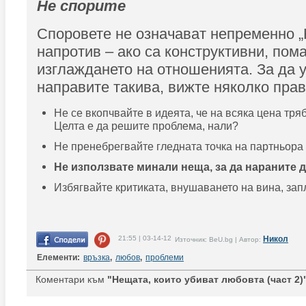
Не спорите
Споровете не означават непременно „
напротив – ако са конструктивни, пома
изглаждането на отношенията. За да у
направите такива, вижте няколко прав
Не се вкопчвайте в идеята, че на всяка цена тря
Целта е да решите проблема, нали?
Не пренебрегвайте гледната точка на партньора 
Не използвате минали неща, за да нараните д
Избягвайте критиката, внушаването на вина, зап
21:55 | 03-14-12
Никол
Източник: BeU.bg | Автор:
Елементи:
връзка
,
любов
,
проблеми
Коментари към
"Нещата, които убиват любовта (част 2)