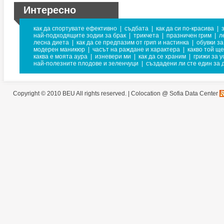
Интересно
как да спортувате ефективно
|
съдбата
|
как да си по-красива
|
най-подходящите зодии за брак
|
трикчета
|
празничен грим
|
л
лесна диета
|
как да се предпазим от грип и настинка
|
обувки за
модерен маникюр
|
часът на раждане и характера
|
какво той щ
каква е моята аура
|
изневери ми
|
как да се храним
|
грижи за у
най-полезните плодове и зеленчуци
|
създадени ли сте един за 
Copyright © 2010 BEU All rights reserved. |
Colocation @ Sofia Data Center