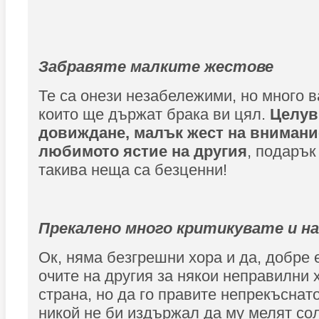
Забравяте малките жестове
Те са онези незабележими, но много в
които ще държат брака ви цял.
Целув
довиждане, малък жест на внимани
любимото ястие на другия
, подаръ
такива неща са безценни!
Прекалено много критикувате и н
Ок, няма безгрешни хора и да, добре 
очите на другия за някои неправилни 
страна, но да го правите непрекъснат
никой не би издържал да му мелят сол