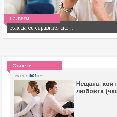
Съвети
Как да се справите, ако...
Съвети
5605
Прочетена:
пъти
Нещата, коит
любовта (час