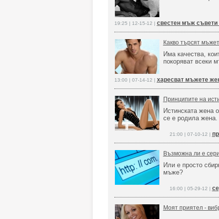
свестен мъж съвети
19:25 | 12-15-12 |
Какво търсят мъжет
Има качества, кои
покоряват всеки 
харесват мъжете же
13:00 | 07-14-12 |
Принципите на ист
Истинската жена о
се е родила жена.
пр
21:00 | 07-10-12 |
Възможна ли е сери
Или е просто сбир
мъже?
се
16:00 | 05-29-12 |
Моят приятел - виб