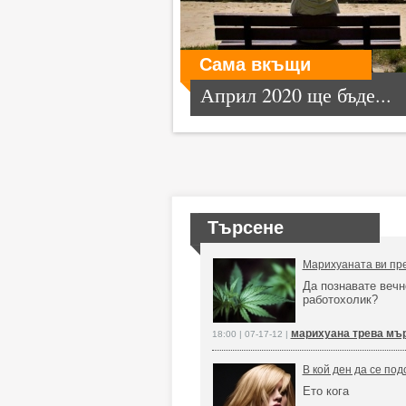
Сама вкъщи
Април 2020 ще бъде...
Търсене
Марихуаната ви пр
Да познавате веч
работохолик?
марихуана трева мъ
18:00 | 07-17-12 |
В кой ден да се по
Ето кога