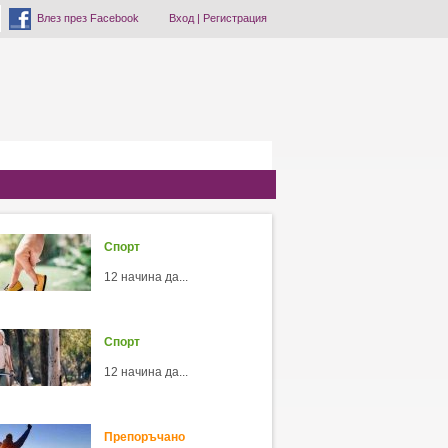
Влез през Facebook
Вход
|
Регистрация
Спорт
12 начина да...
Спорт
12 начина да...
Препоръчано