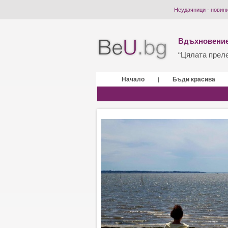
Неудачници - новин
Вдъхновение
“Цялата прелес
Начало
Бъди красива
|