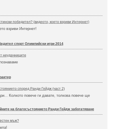
стински победител? (видеото, което взриви Интернет)
ето взриви Интернет!
бедител спорт Олимпийски игри 2014
ат неудачниците
зпознаваме
рактер
стоянието според Ранди Гейдж (част 2)
ри... Колкото повече ги давате, толкова повече ще
йните на благосъстоянието Ранди Гейдж забогатяване
вестен мъж?
ила!