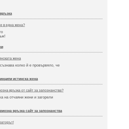
 връзка
е в една жена?
то
мъж!
ни
инската жена
съзнава колко й е провървяло, че
инципи истинска жена
озна връзка от сайт за запознанства?
ка на отчаяни жени и загорели
риозна връзка сайт за запознанства
раторът!