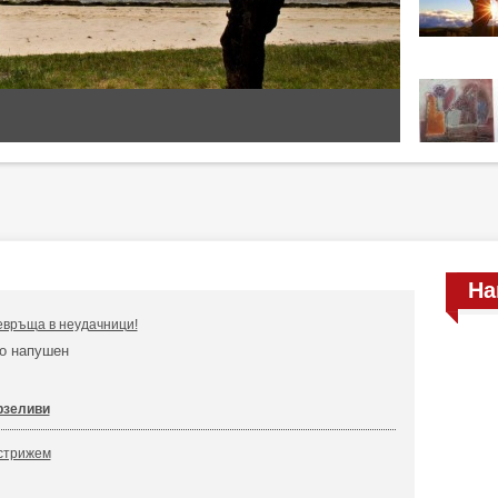
На
евръща в неудачници!
но напушен
рзеливи
дстрижем