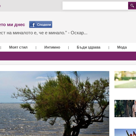
и
то ми днес
т на миналото е, че е минало.” - Оскар...
Моят стил
Интимно
Бъди здрава
Мода
|
|
|
|