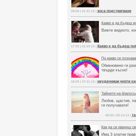
коса подстригване
09:00 | 01-31-15 |
Какво е да бъдеш и
Вижте видеото, ко
Какво е да бъдеш по
17:55 | 01-25-14 |
По какво се познав
Обикновено ги ра
твърде късно!
неудачници черти ха
18:00 | 07-21-13 |
Тайните на благосъ
Любов, щастие, па
ги получавате!
та
09:00 | 05-13-13 |
Как да си хванеш с
Има 3 златни прав