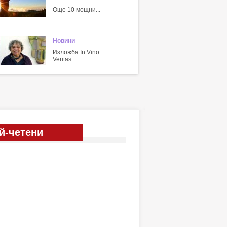
Още 10 мощни...
Новини
Изложба In Vino
Veritas
й-четени