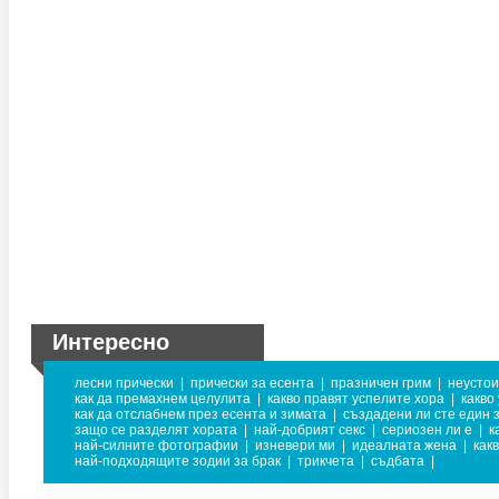
Интересно
лесни прически
|
прически за есента
|
празничен грим
|
неустои
как да премахнем целулита
|
какво правят успелите хора
|
какво
как да отслабнем през есента и зимата
|
създадени ли сте един з
защо се разделят хората
|
най-добрият секс
|
сериозен ли е
|
к
най-силните фотографии
|
изневери ми
|
идеалната жена
|
как
най-подходящите зодии за брак
|
трикчета
|
съдбата
|