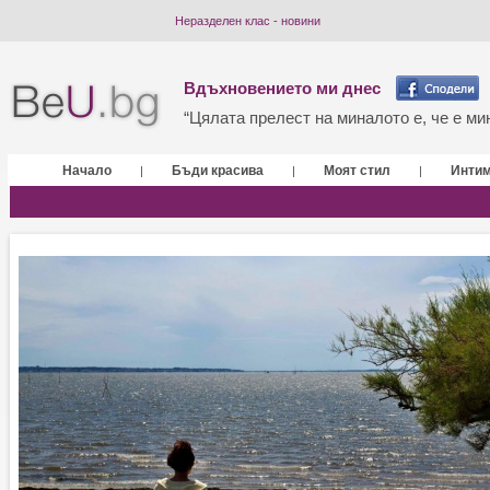
Неразделен клас - новини
Вдъхновението ми днес
“Цялата прелест на миналото е, че е мин
Начало
Бъди красива
Моят стил
Инти
|
|
|