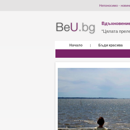
Непоносимо - новин
Вдъхновение
“Цялата прелес
Начало
Бъди красива
|