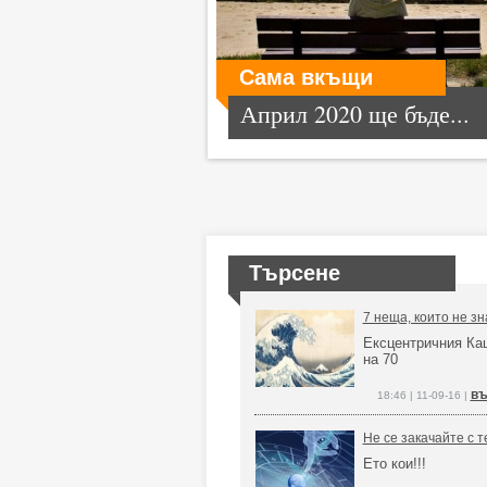
Сама вкъщи
Април 2020 ще бъде...
Търсене
7 неща, които не зн
Ексцентричния Ка
на 70
въ
18:46 | 11-09-16 |
Не се закачайте с т
Ето кои!!!