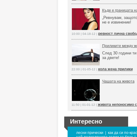
Къде е границата н
„Ревнувам, защото
не е извинение!
ревност лична свобо
10:00 | 04-18-12 |
Приликите между ж
След 30 години ти 
за двете!
кола жена прилики
22:00 | 01-05-12 |
Чашата на живота
живота непоносимо 
11:50 | 01-01-12 |
Интересно
лесни прически
|
как да си по-кра