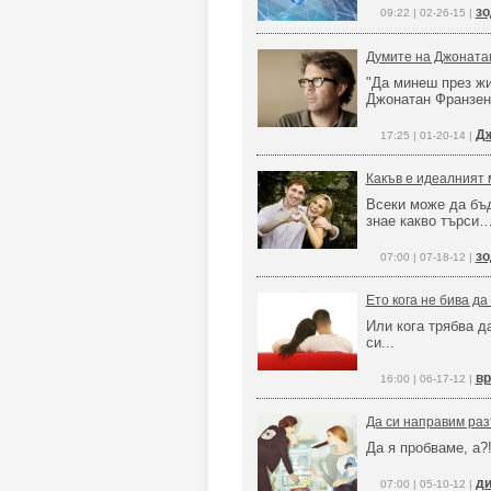
зо
09:22 | 02-26-15 |
Думите на Джонатан
"Да минеш през жи
Джонатан Франзен
Дж
17:25 | 01-20-14 |
Какъв е идеалният м
Всеки може да бъ
знае какво търси
зо
07:00 | 07-18-12 |
Ето кога не бива д
Или кога трябва д
си...
вр
16:00 | 06-17-12 |
Да си направим раз
Да я пробваме, а?
ди
07:00 | 05-10-12 |