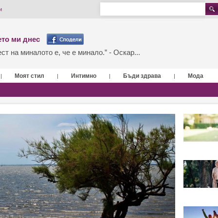
и
то ми днес
т на миналото е, че е минало.” - Оскар...
Моят стил
Интимно
Бъди здрава
Мода
|
|
|
|