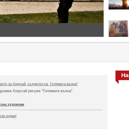
На
аете за Хокусай, създател на „Голямата вълна”
цушика Хокусай рисува "Голямата вълна"
лна художник
ези зодии!