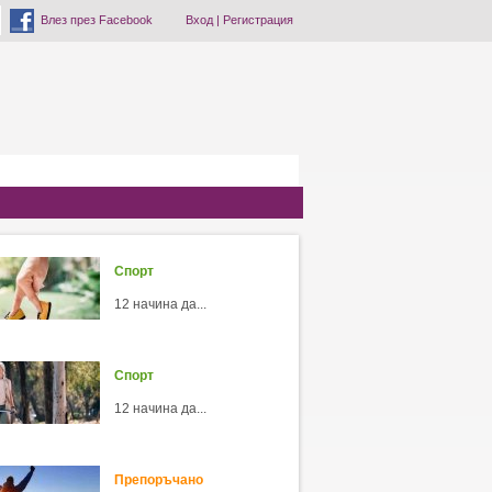
Влез през Facebook
Вход
|
Регистрация
Спорт
12 начина да...
Спорт
12 начина да...
Препоръчано