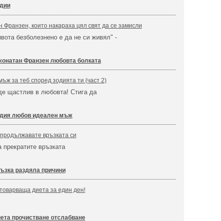
дии
 Франзен, които накараха цял свят да се замисли
вота безболезнено е да не си живял" -
онатан Франзен любовта болката
ъж за теб според зодията ти (част 2)
де щастлив в любовта! Стига да
…
дия любов идеален мъж
а продължавате връзката си
а прекратите връзката
ъзка раздяла причини
товарваща диета за един ден!
!
ета прочистване отслабване