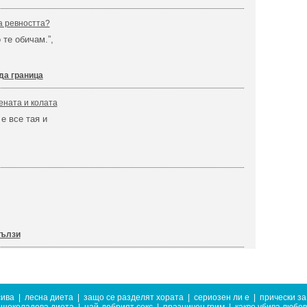
а ревността?
 те обичам.”,
да граница
ената и колата
е все тая и
сълзи
сива
|
лесна диета
|
защо се разделят хората
|
сериозен ли е
|
прически за