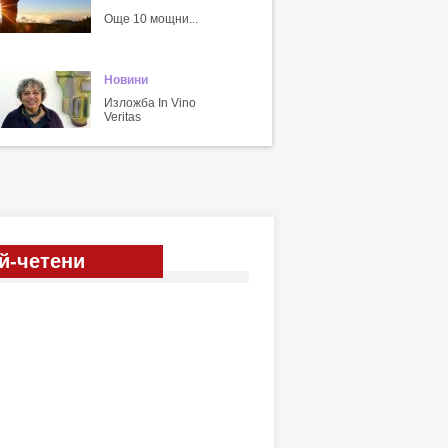
Още 10 мощни...
Новини
Изложба In Vino
Veritas
й-четени