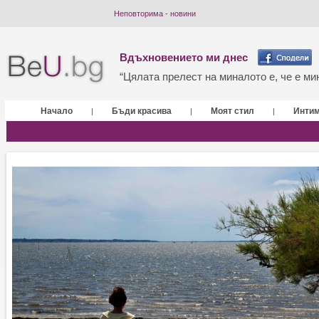
Неповторима - новини
Вдъхновението ми днес
“Цялата прелест на миналото е, че е мин
Начало
Бъди красива
Моят стил
Инти
|
|
|