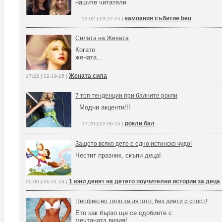
нашите читатели
кампания събитие beu
13:02 | 03-22-15 |
Силата на Жената
Когато
жената…
Жената сила
17:22 | 02-19-15 |
7 топ тенденции при балните рокли
Модни акценти!!!
рокли бал
17:20 | 02-06-15 |
Защото всяко дете е едно истинско чудо!
Честит празник, скъпи деца!
1 юни денят на детето поучителни истории за деца
00:00 | 06-01-14 |
Перфектно тяло за лятото, без диети и спорт!
Ето как бързо ще се сдобиете с
мечтаната визия!