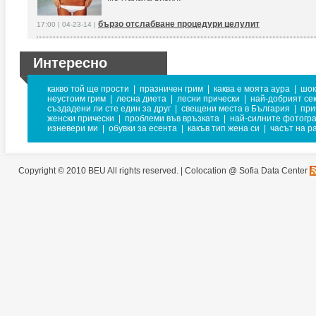
бързо отслабване процедури целулит
17:00 | 04-23-14 |
Интересно
какво той ще прости
|
празничен грим
|
каква е моята аура
|
шок
неустоим грим
|
лесна диета
|
лесни прически
|
най-добрият се
създадени ли сте един за друг
|
свещени места в България
|
при
женски прически
|
проблеми във връзката
|
най-силните фотогр
изневери ми
|
обувки за есента
|
какъв тип жена си
|
часът на р
Copyright © 2010 BEU All rights reserved. |
Colocation @ Sofia Data Center