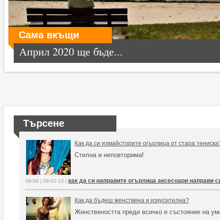
Сама вкъщи
Април 2020 ще бъде...
Търсене
Как да си измайсторите огърлица от стара тениска
Стилна и неповторима!
как да си направите огърлица аксесоари направи с
09:00 | 09-01-13 |
Как да бъдеш женствена и изкусителна?
Женствеността преди всичко е състояние на ум