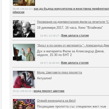
как да бъдеш изкусителна и женствена перфектна
20:00 | 04-22-13 |
обноски
Прожекция на документалния филм за лечителя "С
19 декември,2017, 16 часа, Кино "Влайкова"
Виж цялата статия
12:45 | 12-18-17 |
"Духът е по-силен от материята," - Александър Дяк
Дух и материята.Филм за Александър Дяков,
неделя, 15.30 по БНТ 2
Виж цялата статия
10:17 | 11-20-16 |
Мода: Цветовете през пролетта
Актуално!
мода пролет цветове
15:11 | 03-22-15 |
Открий изненадата на BeU!
Посрещаме пролетта със специален жест към