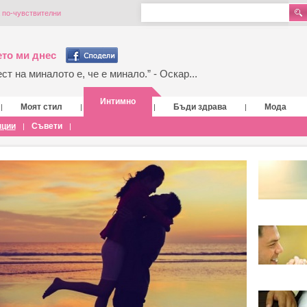
 по-чувствителни
то ми днес
т на миналото е, че е минало.” - Оскар...
Интимно
Моят стил
Бъди здрава
Мода
|
|
|
|
нции
Съвети
|
|