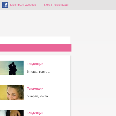
Влез през Facebook
Вход
|
Регистрация
Тенденции
6 неща, които...
Тенденции
5 черти, които...
Тенденции