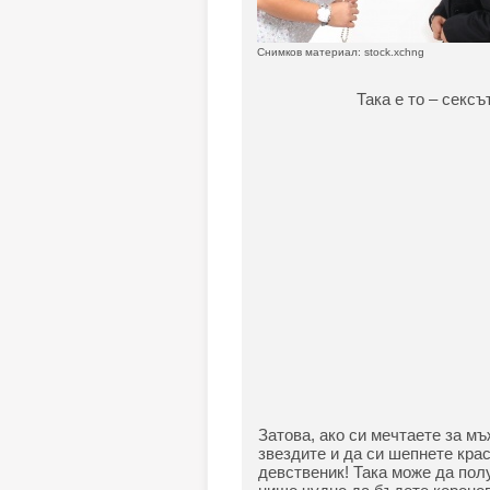
Снимков материал: stock.xchng
Така е то – сексъ
Затова, ако си мечтаете за мъ
звездите и да си шепнете кра
девственик! Така може да полу