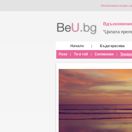
Неопитните мъже са
Вдъхновение
“Цялата прелес
Начало
Бъди красива
|
Пози
Ти и той
Силиконки
Тенде
|
|
|