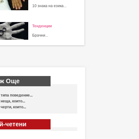
10 знака на езика...
Тенденции
Брачни...
ж Още
 типа поведение...
 неща, които...
 черти, които...
й-четени