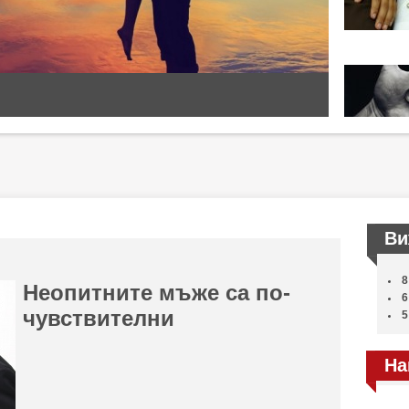
Ви
8
Неопитните мъже са по-
6
чувствителни
5
На