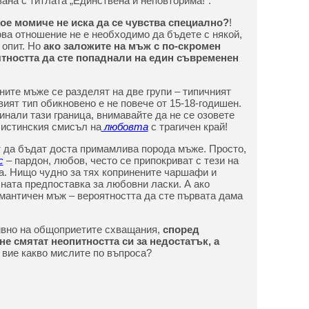
ана с титлата „Единствена и неповторима!”.
ое момиче не иска да се чувства специално?
!
ова отношение не е необходимо да бъдете с някой,
опит. Но
ако заложите на мъж с по-скромен
ятността да сте попаднали на един съвременен
ите мъже се разделят на две групи – типичният
ият тип обикновено е не повече от 15-18-годишен.
минали тази граница, внимавайте да не се озовете
 истинския смисъл на
любовта
с трагичен край!
 да бъдат доста примамлива порода мъже. Просто,
с
– пардон, любов, често се припокриват с тези на
а. Нищо чудно за тях копринените чаршафи и
ната предпоставка за любовни ласки. А ако
омантичен мъж – вероятността да сте първата дама
ивно на общоприетите схващания,
според
е смятат неопитността си за недостатък, а
А вие какво мислите по въпроса?