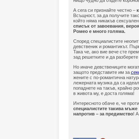
нищо чудно да бъдете коронов
А сега си признайте честно –
к
Всъщност, за да получите так
който няма никакъв сексуален 
списък от завоевания, веро
Ромео е много голяма.
Според специалистите неопитн
девственик и романтикът. Първ
Така че, ако вие вече сте пре
зад решетките и да разберете
Но иначе девствениците могат
защото представите им за
сек
жените с по-романтична натур
лежерната музика да са идеал
попаднете на такъв, крайно р
в живота му, е доста голяма!
Интересното обаче е, че прот
специалистите такива мъже н
напротив – за предимство
! 