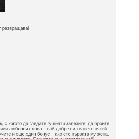
т развращава!
ж, с когото да гледате гушнати залезите, да броите
сиви любовни слова – най-добре си хванете някой
чите и още един бонус – ако сте първата му жена,