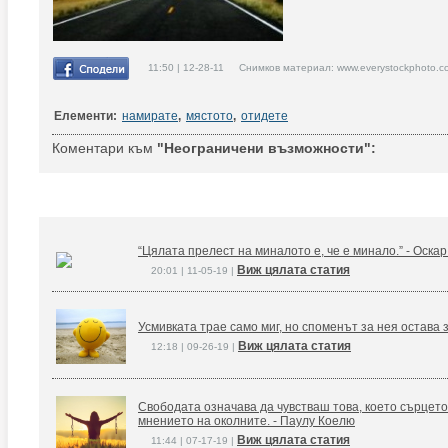
11:50 | 12-28-11 Снимков материал: www.everystockphoto.c
Елементи:
намирате
,
мястото
,
отидете
Коментари към
"Неограничени възможности":
“Цялата прелест на миналото е, че е минало.” - Оска
Виж цялата статия
20:01 | 11-05-19 |
Усмивката трае само миг, но споменът за нея остава 
Виж цялата статия
12:18 | 09-26-19 |
Свободата означава да чувстваш това, което сърцето
мнението на околните. - Паулу Коелю
Виж цялата статия
11:44 | 07-17-19 |