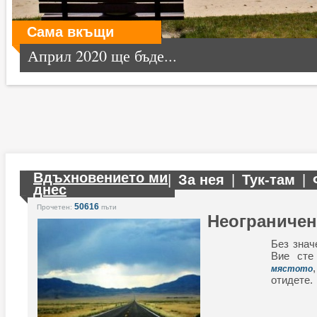
Сама вкъщи
Април 2020 ще бъде...
Вдъхновението ми
|
За нея
|
Тук-там
|
днес
50616
Прочетен:
пъти
Неограниче
Без знач
Вие сте
мястото
отидете.