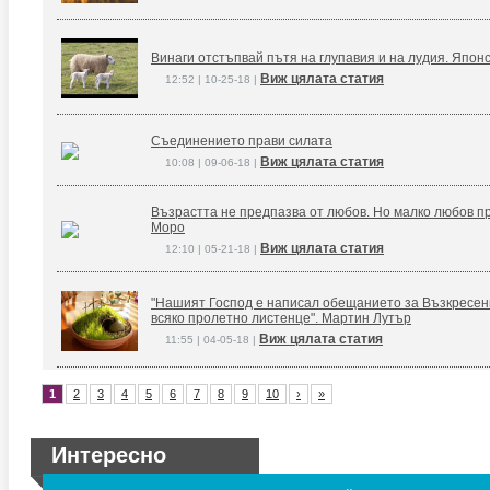
Винаги отстъпвай пътя на глупавия и на лудия. Япон
Виж цялата статия
12:52 | 10-25-18 |
Съединението прави силата
Виж цялата статия
10:08 | 09-06-18 |
Възрастта не предпазва от любов. Но малко любов п
Моро
Виж цялата статия
12:10 | 05-21-18 |
"Нашият Господ е написал обещанието за Възкресение
всяко пролетно листенце". Мартин Лутър
Виж цялата статия
11:55 | 04-05-18 |
1
2
3
4
5
6
7
8
9
10
›
»
Интересно