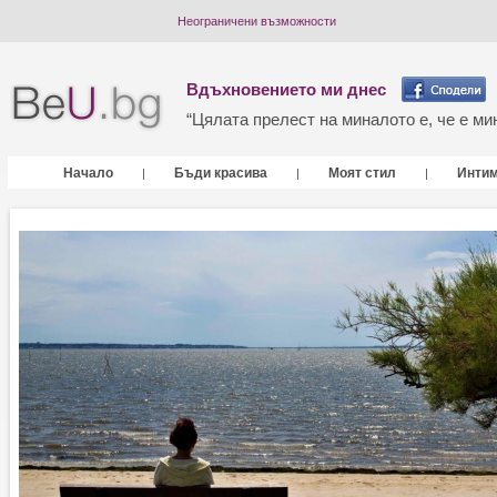
Неограничени възможности
Вдъхновението ми днес
“Цялата прелест на миналото е, че е мин
Начало
Бъди красива
Моят стил
Инти
|
|
|