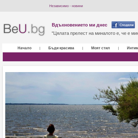
Независимо - новини
Вдъхновението ми днес
“Цялата прелест на миналото е, че е мин
Начало
Бъди красива
Моят стил
Инти
|
|
|