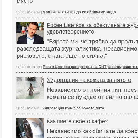
място
модни съвети как да се обличаме мода
10:00 | 05-09-14 |
Росен Цветков за обективната жур
удовлетворението
"Вярата ми, че трябва да продъ
разследващата журналистика, независимо 
рисковете, стана още по-силна."
Росен Цветков репортерът на БНТ разследването 
14:00 | 06-24-13 |
Хидратация на кожата за лятото
Независимо от нейния тип, през
кожата се нуждае от силно овл
хидратация грижа за кожата лято
17:00 | 07-04-11 |
Как пиете своето кафе?
Независимо как обичате да кон