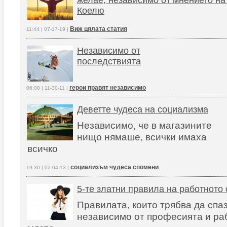
желае, независимо от мнението на 
Коелю
Виж цялата статия
11:44 | 07-17-19 |
Независимо от
последствията
герои правят независимо
06:00 | 11-30-11 |
Деветте чудеса на социализма
Независимо, че в магазините
нищо нямаше, всички имаха
всичко
социализъм чудеса спомени
19:30 | 02-04-13 |
5-те златни правила на работното
Правилата, които трябва да спа
независимо от професията и ра