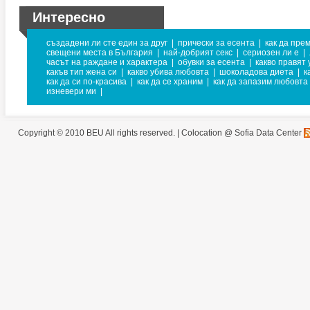
Интересно
създадени ли сте един за друг
|
прически за есента
|
как да пре
свещени места в България
|
най-добрият секс
|
сериозен ли е
|
часът на раждане и характера
|
обувки за есента
|
какво правят
какъв тип жена си
|
какво убива любовта
|
шоколадова диета
|
к
как да си по-красива
|
как да се храним
|
как да запазим любовта
изневери ми
|
Copyright © 2010 BEU All rights reserved. |
Colocation @ Sofia Data Center