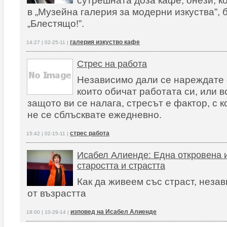
сутрешната доза кафе, онези, к
в „Музейна галерия за модерни изкуства”, 
„Блестящо!”.
галерия изкуство кафе
14:27 | 02-25-11 |
Стрес на работа
Независимо дали се нареждате 
които обичат работата си, или в
защото ви се налага, стресът е фактор, с 
не се сблъсквате ежедневно.
стрес работа
15:42 | 02-15-11 |
Исабел Алиенде: Една откровена 
старостта и страстта
Как да живеем със страст, неза
от възрастта
изповед на Исабел Алиенде
18:00 | 10-29-14 |