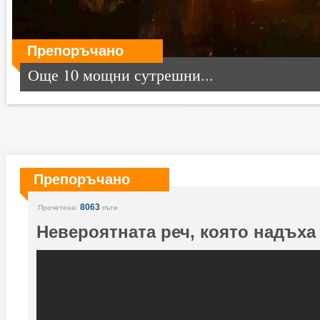
Препоръчано
Още 10 мощни сутрешни...
Препоръчано
8063
Прочетена:
пъти
Невероятната реч, която надъха