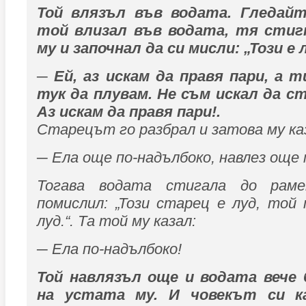
Той влязъл във водата. Гледайт
той влизал във водата, тя стиг
му и започнал да си мисли: „Този е 
─ Ей, аз искам да правя пари, а т
тук да плувам. Не съм искал да с
Аз искам да правя пари!.
Старецът го разбрал и затова му ка
─ Ела още по-надълбоко, навлез още 
Тогава водата стигала до рам
помислил: „Този старец е луд, той 
луд.“. Та той му казал:
─ Ела по-надълбоко!
Той навлязъл още и водата вече 
на устата му. И човекът си к