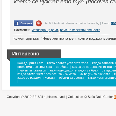
което се нуждая ето тук! (посочва съ
11:30 | 11-27-13
Ло
Източник: online.rhetoric.bg | Автор:
Елементи:
мотивиращи речи
,
речи на известни личности
Коментари към
"Невероятната реч, която надъха всички
Интересно
най-добрият секс
|
какво правят успелите хора
|
как да запазим
проблеми във връзката
|
съдбата
|
как да се предпазим от грип 
|
какъв тип жена си
|
най-подходящите зодии за брак
|
създадени
как да отслабнем през есента и зимата
|
какво убива любовта
|
к
защо се разделят хората
|
обувки за есента
|
какво искат женит
|
Copyright © 2010 BEU All rights reserved. |
Colocation @ Sofia Data Center