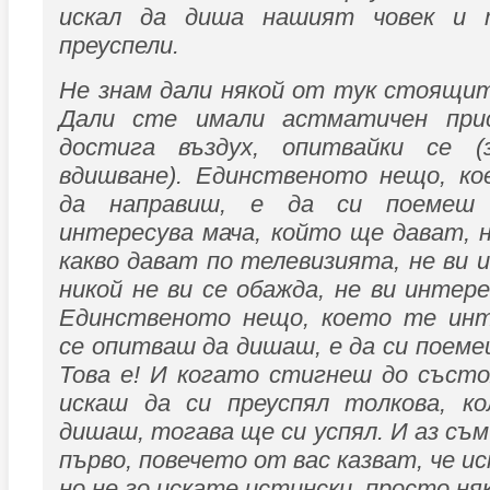
искал да диша нашият човек и
преуспели.
Не знам дали някой от тук стоящит
Дали сте имали астматичен при
достига въздух, опитвайки се (
вдишване). Единственото нещо, к
да направиш, е да си поемеш 
интересува мача, който ще дават, 
какво дават по телевизията, не ви 
никой не ви се обажда, не ви интер
Единственото нещо, което те инт
се опитваш да дишаш, е да си поеме
Това е! И когато стигнеш до състо
искаш да си преуспял толкова, к
дишаш, тогава ще си успял. И аз съм
първо, повечето от вас казват, че ис
но не го искате истински, просто няк