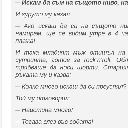
─ Искам да съм на същото ниво, на
И гуруто му казал:
─ Ако искаш да си на същото нив
намирам, ще се видим утре в 4 ч
плажа!
И така младият мъж отишъл на 
сутринта, готов за rock’n’roll. О
трябваше да носи шорти. Старият
ръката му и казва:
─ Колко много искаш да си преуспял?
Той му отговорил:
─ Наистина много!
─ Тогава влез във водата!