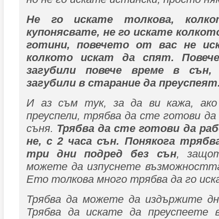
Не го искате толкова, колк
купонясвате, не го искате колкот
готини, повечето от вас не ис
колкото искат да спят. Повеч
загубили повече време в сън,
загубили в старание да преуспеят
И аз съм тук, за да ви кажа, ак
преуспели, трябва да сте готови д
съня.
Трябва да сте готови да раб
не, с 2 часа сън. Понякога тряб
три дни подред без сън
, защо
можете да изпуснете възможността
Ето толкова много трябва да го ис
Трябва да можете да издържите дн
Трябва да искате да преуспеете 