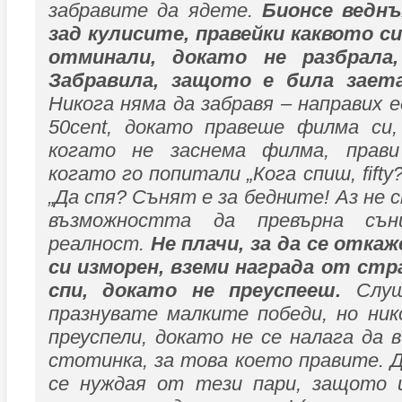
забравите да ядете.
Бионсе веднъ
зад кулисите, правейки каквото си
отминали, докато не разбрала
Забравила, защото е била заета
Никога няма да забравя – направих е
50cent, докато правеше филма си,
когато не заснема филма, прави
когато го попитали „Кога спиш, fifty
„Да спя? Сънят е за бедните! Аз не 
възможността да превърна съ
реалност.
Не плачи, за да се откаж
си изморен, вземи награда от стр
спи, докато не преуспееш.
Слу
празнувате малките победи, но ник
преуспели, докато не се налага да в
стотинка, за това което правите. Д
се нуждая от тези пари, защото 