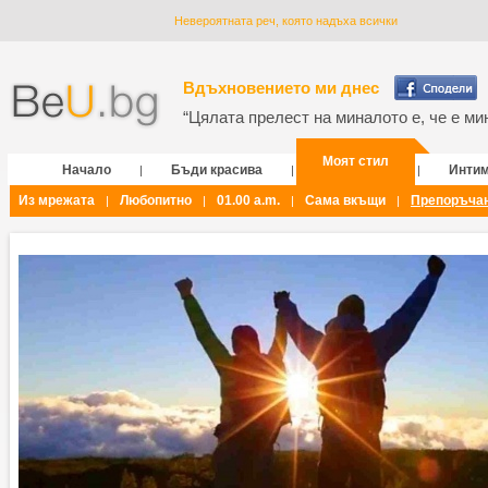
Невероятната реч, която надъха всички
Вдъхновението ми днес
“Цялата прелест на миналото е, че е мин
Моят стил
Начало
Бъди красива
Инти
|
|
|
Из мрежата
Любопитно
01.00 a.m.
Сама вкъщи
Препоръча
|
|
|
|