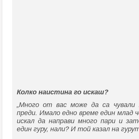
Колко наистина го искаш?
„Много от вас може да са чували
преди. Имало едно време един млад ч
искал да направи много пари и за
един гуру, нали? И той казал на гуру