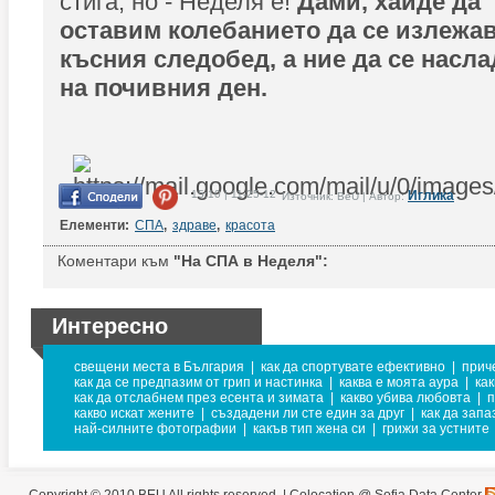
стига, но - Неделя е!
Дами, хайде да
оставим колебанието да се излежав
късния следобед, а ние да се насл
на почивния ден.
15:10 | 11-25-12
Иглика
Източник: BeU | Автор:
Елементи:
СПА
,
здраве
,
красота
Коментари към
"На СПА в Неделя":
Интересно
свещени места в България
|
как да спортувате ефективно
|
прич
как да се предпазим от грип и настинка
|
каква е моята аура
|
ка
как да отслабнем през есента и зимата
|
какво убива любовта
|
п
какво искат жените
|
създадени ли сте един за друг
|
как да зап
най-силните фотографии
|
какъв тип жена си
|
грижи за устните