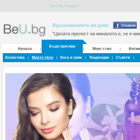
На СПА в Неделя
Вдъхновението ми днес
“Цялата прелест на миналото е, че е мин
Бъди красива
Начало
Моят стил
Инти
|
|
|
Козметика
Моето тяло
Коса и грим
Тенденции
Съвети
|
|
|
|
|