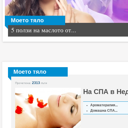
Моето тяло
5 ползи на маслото от...
Моето тяло
2313
Прочетена:
пъти
На СПА в Не
Ароматерапия...
Домашна СПА...