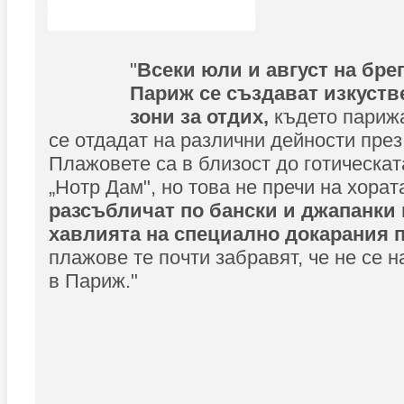
"
Всеки юли и август на брег
Париж се създават изкуств
зони за отдих,
където парижа
се отдадат на различни дейности през
Плажовете са в близост до готическа
„Нотр Дам", но това не пречи на хорат
разсъбличат по бански и джапанки 
хавлията на специално докарания 
плажове те почти забравят, че не се н
в Париж."