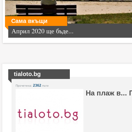
Сама вкъщи
Април 2020 ще бъде...
tialoto.bg
2362
Прочетена:
пъти
На плаж в...