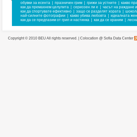
обувки за есента
|
празничен грим
|
грижи за устните
|
какво пр
как да премахнем целулита
|
сериозен ли е
|
часът на раждане 
как да спортувате ефективно
|
защо се разделят хората
|
шокол
най-силните фотографии
|
какво убива любовта
|
идеалната же
как да се предпазим от грип и настинка
|
как да се храним
|
лесн
Copyright © 2010 BEU All rights reserved. |
Colocation @ Sofia Data Center