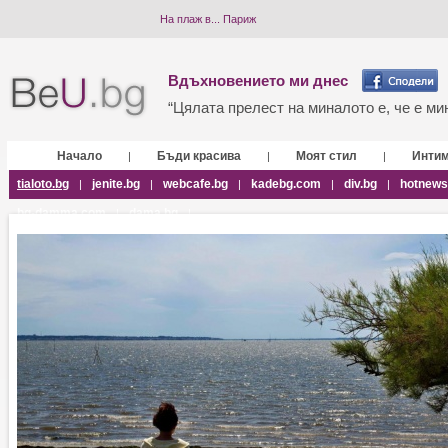
На плаж в... Париж
Вдъхновението ми днес
“Цялата прелест на миналото е, че е мин
Начало
Бъди красива
Моят стил
Инти
|
|
|
tialoto.bg
jenite.bg
webcafe.bg
kadebg.com
div.bg
hotnews
|
|
|
|
|
bg-damma.com
dama.bg
|
|