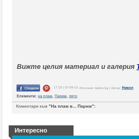
Вижте целия материал и галерия
17:19 | 07-09-13
Никол
Източник: tialoto.bg | Автор:
Елементи:
на плаж
,
Париж
,
лято
Коментари към
"На плаж в... Париж":
Интересно