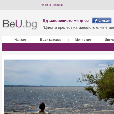
На кино - новини
Вдъхновението ми днес
“Цялата прелест на миналото е, че е мин
Начало
Бъди красива
Моят стил
Инти
|
|
|