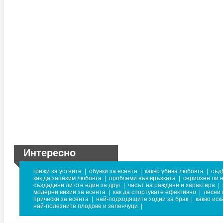
Интересно
грижи за устните
|
обувки за есента
|
какво убива любовта
|
съд
как да запазим любовта
|
проблеми във връзката
|
сериозен ли 
създадени ли сте един за друг
|
часът на раждане и характера
|
модерни визии за есента
|
как да спортувате ефективно
|
лесни 
прически за есента
|
най-подходящите зодии за брак
|
какво иск
най-полезните плодове и зеленчуци
|