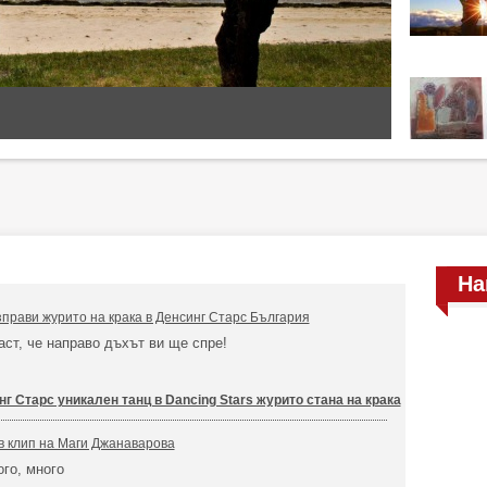
На
прави журито на крака в Денсинг Старс България
аст, че направо дъхът ви ще спре!
г Старс уникален танц в Dancing Stars журито стана на крака
ов клип на Маги Джанаварова
ого, много