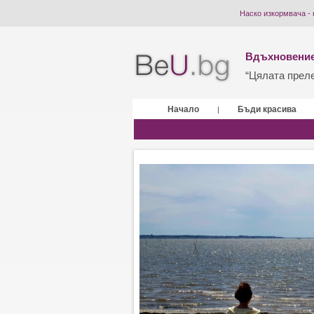
Наско изкормвача - 
Вдъхновение
“Цялата прелес
Начало
Бъди красива
|