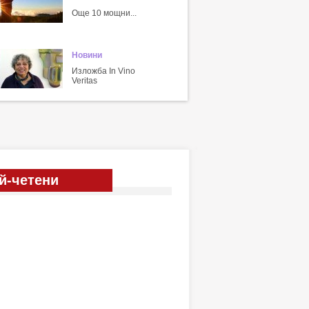
Още 10 мощни...
Новини
Изложба In Vino
Veritas
й-четени