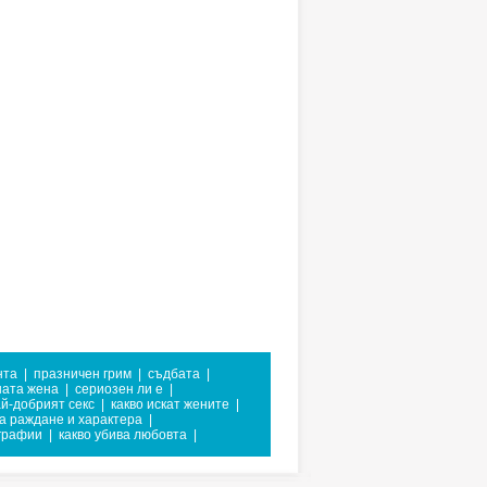
нта
|
празничен грим
|
съдбата
|
ата жена
|
сериозен ли е
|
й-добрият секс
|
какво искат жените
|
а раждане и характера
|
графии
|
какво убива любовта
|