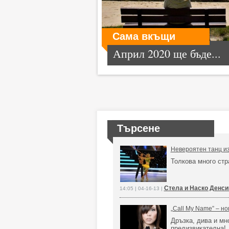
Сама вкъщи
Април 2020 ще бъде...
Търсене
Невероятен танц из
Толкова много стр
Стела и Наско Денсин
14:05 | 04-16-13 |
„Call My Name” – н
Дръзка, дива и мн
предизвикателна!