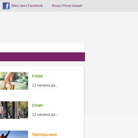
Влез през Facebook
Вход
|
Регистрация
Спорт
12 начина да...
Спорт
12 начина да...
Препоръчано