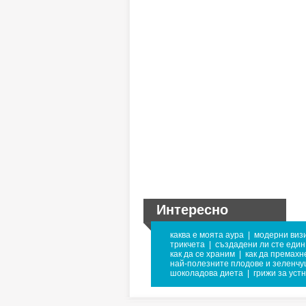
Интересно
каква е моята аура
|
модерни визи
трикчета
|
създадени ли сте един 
как да се храним
|
как да премахн
най-полезните плодове и зеленчу
шоколадова диета
|
грижи за уст