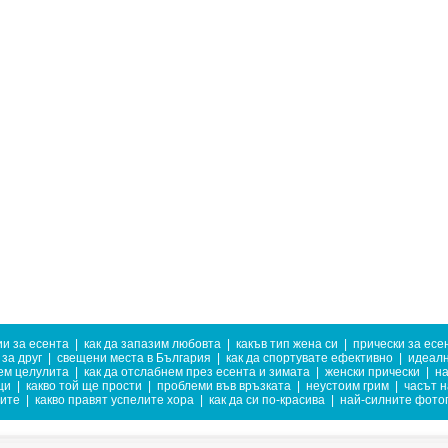
и за есента
|
как да запазим любовта
|
какъв тип жена си
|
прически за есе
за друг
|
свещени места в България
|
как да спортувате ефективно
|
идеалн
ем целулита
|
как да отслабнем през есента и зимата
|
женски прически
|
на
ци
|
какво той ще прости
|
проблеми във връзката
|
неустоим грим
|
часът н
ните
|
какво правят успелите хора
|
как да си по-красива
|
най-силните фото