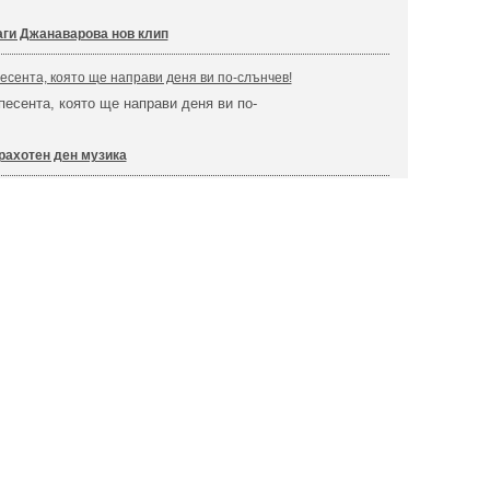
ги Джанаварова нов клип
песента, която ще направи деня ви по-слънчев!
песента, която ще направи деня ви по-
рахотен ден музика