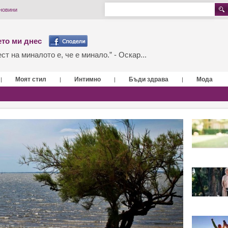
новини
то ми днес
т на миналото е, че е минало.” - Оскар...
Моят стил
Интимно
Бъди здрава
Мода
|
|
|
|