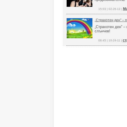
Ма
15:03 | 02-26-12 |
„Страхотен ден” – 
„Страхотен ден” – 
слънчев!
ст
06:45 | 10-24-11 |