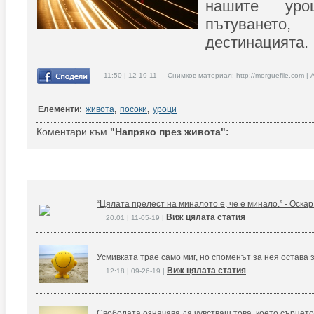
нашите ур
пътуване
дестинацията.
11:50 | 12-19-11 Снимков материал: http://morguefile.com | 
Елементи:
живота
,
посоки
,
уроци
Коментари към
"Напряко през живота":
“Цялата прелест на миналото е, че е минало.” - Оска
Виж цялата статия
20:01 | 11-05-19 |
Усмивката трае само миг, но споменът за нея остава 
Виж цялата статия
12:18 | 09-26-19 |
Свободата означава да чувстваш това, което сърцето