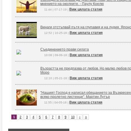
мнението на околните. - Паулу Коелю
Виж цялата статия
11:44 | 07-17-19 |
Винаги отстъпвай пътя на глупавия и на лудия. Япон
Виж цялата статия
12:52 | 10-25-18 |
Съединението прави силата
Виж цялата статия
10:08 | 09-06-18 |
Възрастта не предпазва от любов. Но малко любов п
Моро
Виж цялата статия
12:10 | 05-21-18 |
"Нашият Господ е написал обещанието за Възкресение
всяко пролетно листенце". Мартин Лутър
Виж цялата статия
11:55 | 04-05-18 |
1
2
3
4
5
6
7
8
9
10
›
»