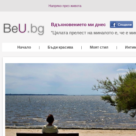
Напряко през живота
Вдъхновението ми днес
“Цялата прелест на миналото е, че е мин
Начало
Бъди красива
Моят стил
Инти
|
|
|