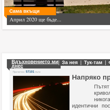
Сама вкъщи
Април 2020 ще бъде...
Вдъхновението ми
|
За нея
|
Тук-там
|
днес
57101
Прочетен:
пъти
Напряко п
Път
криво
нико
идентични пос