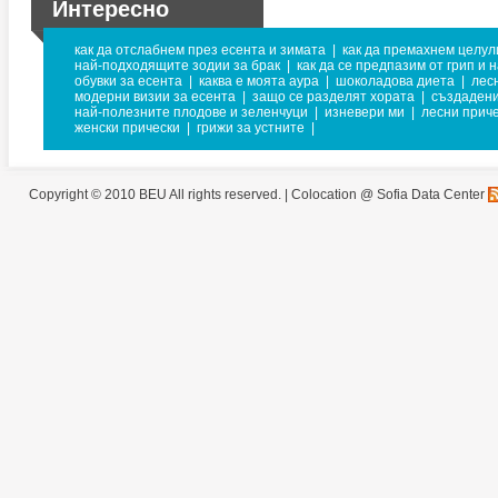
Интересно
как да отслабнем през есента и зимата
|
как да премахнем целул
най-подходящите зодии за брак
|
как да се предпазим от грип и 
обувки за есента
|
каква е моята аура
|
шоколадова диета
|
лес
модерни визии за есента
|
защо се разделят хората
|
създадени
най-полезните плодове и зеленчуци
|
изневери ми
|
лесни прич
женски прически
|
грижи за устните
|
Copyright © 2010 BEU All rights reserved. |
Colocation @ Sofia Data Center