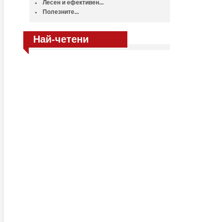
Лесен и ефективен...
Полезните...
Най-четени