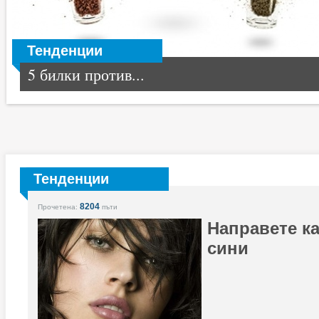
Тенденции
5 билки против...
Тенденции
8204
Прочетена:
пъти
Направете к
сини