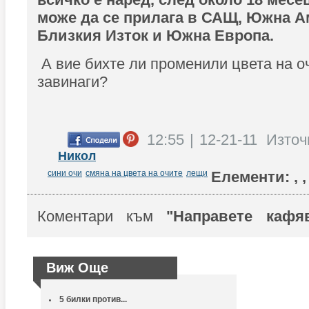
може да се прилага в САЩ, Южна А
Близкия Изток и Южна Европа.
А вие бихте ли променили цвета на оч
завинаги?
12:55 | 12-21-11
Източ
Никол
сини очи
смяна на цвета на очите
лещи
Елементи:
,
,
Коментари към
"Направете кафяв
Виж Още
5 билки против...