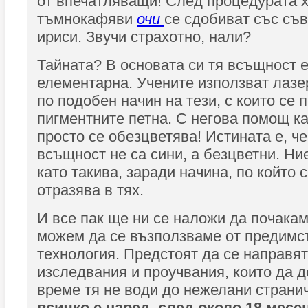
от впечатляващи! След процедурата х
тъмнокафяви
очи
се сдобиват със съ
ириси. Звучи страхотно, нали?
Тайната? В основата си тя всъщност 
елементарна. Учените използват лазер
по подобен начин на тези, с които се 
пигментните петна. С негова помощ к
просто се обезцветява! Истината е, че
всъщност не са сини, а безцветни. Ни
като такива, заради начина, по който 
отразява в тях.
И все пак ще ни се наложи да почака
можем да се възползваме от предимст
технология. Предстоят да се направя
изследвания и проучвания, които да д
време тя не води до нежелани страни
всичко е наред, след около 18 мес