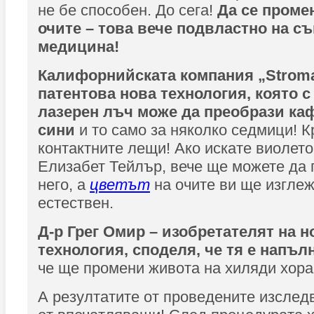
не бе способен. До сега!
Да се проме
очите – това вече подвластно на с
медицина!
Калифорнийската компания „Stroma
патентова нова технология, която 
лазерен лъч може да преобрази ка
сини
и то само за няколко седмици! К
контактните лещи! Ако искате виолето
Елизабет Тейлър, вече ще можете да 
него, а
цветът
на очите ви ще изгле
естествен.
Д-р Грег Омир – изобретателят на н
технология, споделя, че тя е напъ
че ще промени живота на хиляди хора
А резултатите от проведените изслед