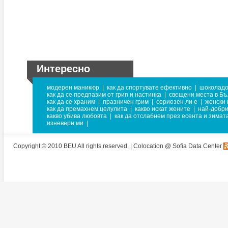
Интересно
модерен маникюр
|
как да спортувате ефективно
|
шоколадо
как да се предпазим от грип и настинка
|
свещени места в Бъ
как да се храним
|
празничен грим
|
сериозен ли е
|
женски 
как да премахнем целулита
|
какво искат жените
|
най-добри
какво убива любовта
|
как да отслабнем през есента и зимат
изневери ми
|
Copyright © 2010 BEU All rights reserved. |
Colocation @ Sofia Data Center