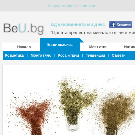
Направете кафявите очи сини
Вдъхновението ми днес
“Цялата прелест на миналото е, че е мин
Бъди красива
Начало
Моят стил
Инти
|
|
|
Козметика
Моето тяло
Коса и грим
Тенденции
Съвети
|
|
|
|
|