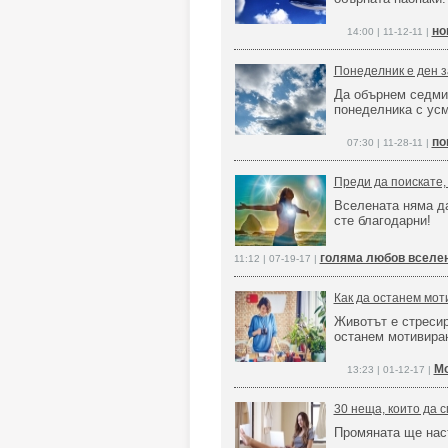
но
14:00 | 11-12-11 |
Понеделник е ден 
Да обърнем седми
понеделника с усм
по
07:30 | 11-28-11 |
Преди да поискате,
Вселената няма да
сте благодарни!
голяма любов вселе
11:12 | 07-19-17 |
Как да останем моти
Животът е стресир
останем мотивиран
Мо
13:23 | 01-12-17 |
30 неща, които да с
Промяната ще нас