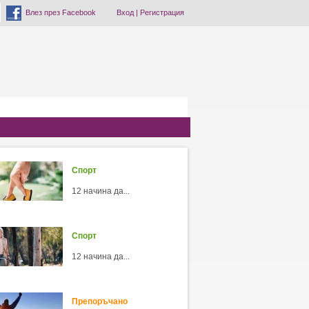
Влез през Facebook
Вход
|
Регистрация
Спорт
12 начина да...
Спорт
12 начина да...
Препоръчано