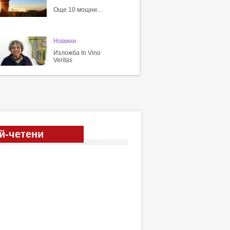
Още 10 мощни...
Новини
Изложба In Vino
Veritas
й-четени