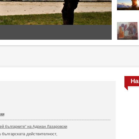
На
ки
дей българките“ на Адриан Лазаровски
а българската действителност,