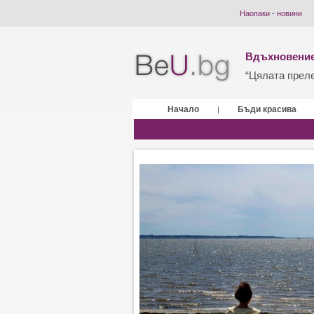
Наопаки - новини
Вдъхновение
“Цялата прелес
Начало
Бъди красива
|