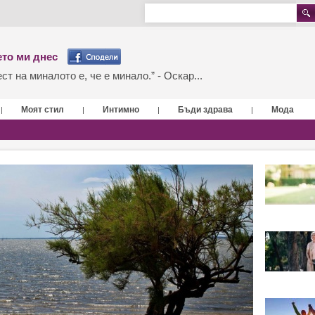
то ми днес
т на миналото е, че е минало.” - Оскар...
Моят стил
Интимно
Бъди здрава
Мода
|
|
|
|