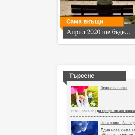
Сама вкъщи
Април 2020 ще бъде...
Търсене
Всичко наопаки
да продължиш наопа
12:00 | 12-24-12 |
Нова книга: „Завла
Една нова книга з
обърната наопаки.