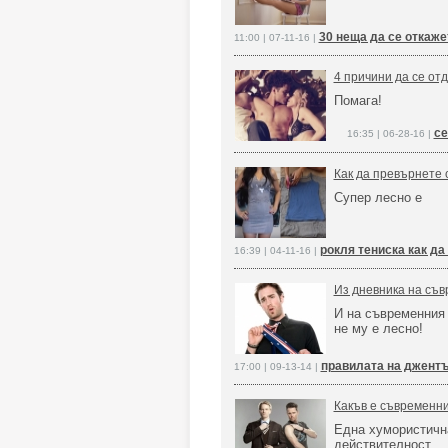
30 неща да се откаж
11:00 | 07-11-16 |
4 причини да се отд
Помага!
се
16:35 | 06-28-16 |
Как да превърнете 
Супер лесно е
рокля тениска как да
16:39 | 04-11-16 |
Из дневника на съ
И на съвременния
не му е лесно!
правилата на джент
17:00 | 09-13-14 |
Какъв е съвременн
Една хумористичн
действителност