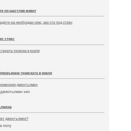
ете по-щастлив живот
адете на необуздан секс, ако сте под стрес
кс стрес
старата тениска в рокля
 превърнем тениската в рокля
временния джентълмен
 джентълмен хич
ълмена
ият джентълмен?
а полу