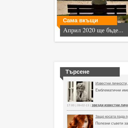
Сама вкъщи
Април 2020 ще бъде...
Търсене
Известни личности,
Емблематични имен
звезди известни лич
17:00 | 09-02-13 |
Защо косата пада п
Полезни съвети за