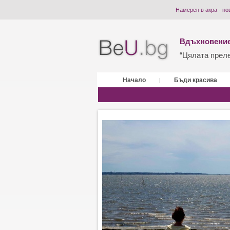
Намерен в акра - но
Вдъхновение
“Цялата прелес
Начало
Бъди красива
|