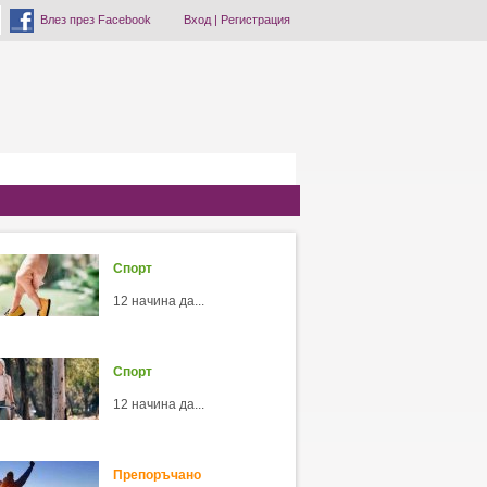
Влез през Facebook
Вход
|
Регистрация
Спорт
12 начина да...
Спорт
12 начина да...
Препоръчано