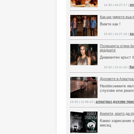
ко
14:30 | 04-27-17 |
Как ще умрете във 
Вижте как !
ка
15:00 | 10-27-16 |
Полицията откри би
крадците
Диамантен кръст б
Ки
10:30 | 10-11-16 |
Духовете в Алкатра
Необяснимите явл
слухове или реал
алкатраз духове при
15:35 | 11-06-15 |
Книгите, които да 
Какво харесахме з
месец