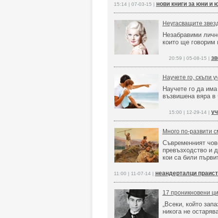
нови книги за юни и 
15:14 | 07-03-15 |
Неугасващите звезд
Незабравими лично
които ще говорим 
зв
20:59 | 05-08-15 |
Научете го, скъпи у
Научете го да има
възвишена вяра в 
уч
15:00 | 12-29-14 |
Много по-развити см
Съвременният чове
превъзходство и д
кои са били първи
неандерталци праист
11:00 | 11-07-14 |
17 проникновени ци
„Всеки, който зап
никога не остарява