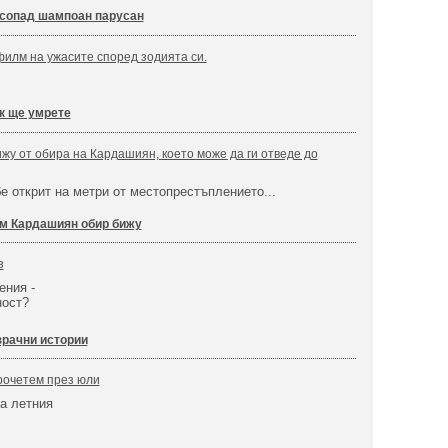
сопад шампоан парусан
филм на ужасите според зодията си.
к ще умрете
жу от обира на Кардашиян, което може да ги отведе до
е открит на метри от местопрестъплението...
м Кардашиян обир бижу
з
ения -
ност?
зрачни истории
прочетем през юли
а летния