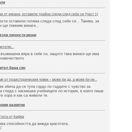
юли
и от екрана, оставили трайни следи след себе си (Част 1)
сти оставили голяма следа след себе си... Такива, за
и ще помним винаги...
езди личности икони
чителю...
 възвишена вяра в себе си, защото така винаги ще има
човечеството
ител баща син
е от праисторическия човек – може би да, а може би не...
к обича да се тупа гордо по гърдите с чувство за
а гледа с насмешка учебниците по история, в които пише
те хора и как са живели те.
ория развитие
тата от Кафка
азва способността да вижда красотата,
”.