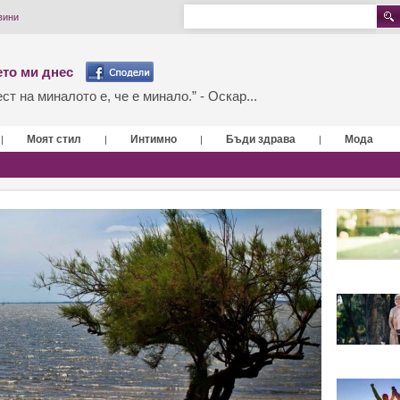
вини
то ми днес
т на миналото е, че е минало.” - Оскар...
Моят стил
Интимно
Бъди здрава
Мода
|
|
|
|