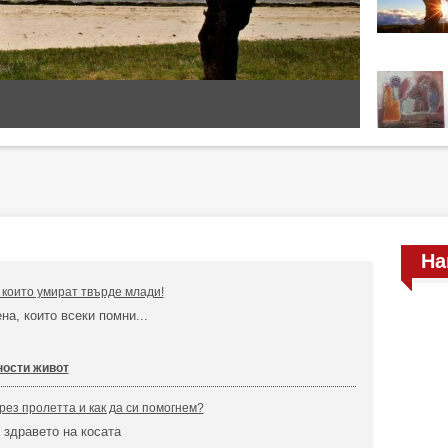
На
 които умират твърде млади!
а, които всеки помни...
ности живот
рез пролетта и как да си помогнем?
 здравето на косата