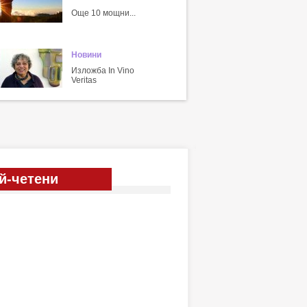
Още 10 мощни...
Новини
Изложба In Vino
Veritas
й-четени