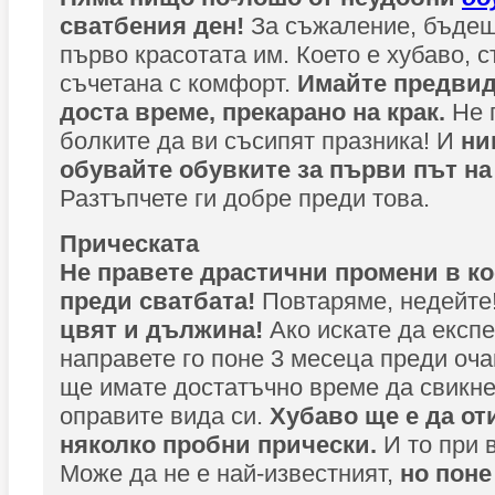
сватбения ден!
За съжаление, бъдещ
първо красотата им. Което е хубаво, ст
съчетана с комфорт.
Имайте предвид,
доста време, прекарано на крак.
Не 
болките да ви съсипят празника! И
ни
обувайте обувките за първи път на
Разтъпчете ги добре преди това.
Прическата
Не правете драстични промени в ко
преди сватбата!
Повтаряме, недейте
цвят и дължина!
Ако искате да експ
направете го поне 3 месеца преди оча
ще имате достатъчно време да свикне
оправите вида си.
Хубаво ще е да от
няколко пробни прически.
И то при 
Може да не е най-известният,
но поне