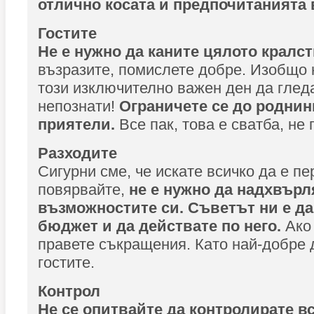
отлично косата и предпочитанията 
Гостите
Не е нужно да каните цялото кралс
възразите, помислете добре. Изобщо 
този изключително важен ден да глед
непознати!
Ограничете се до роднин
приятели.
Все пак, това е сватба, не 
Разходите
Сигурни сме, че искате всичко да е пе
повярвайте,
не е нужно да надхвърл
възможностите си. Съветът ни е да
бюджет и да действате по него.
Ако
правете съкращения. Като най-добре 
гостите.
Контрол
Не се опитвайте да контролирате в