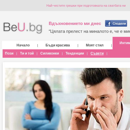
Най-честите грешки при подготовката на сватбата ни
Вдъхновението ми днес
“Цялата прелест на миналото е, че е мин
Инти
Начало
Бъди красива
Моят стил
|
|
|
Пози
Ти и той
Силиконки
Тенденции
Съвети
|
|
|
|
|