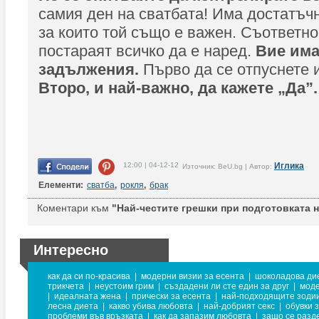
самия ден на сватбата! Има достатъч
за които той също е важен. Съответно
постараят всичко да е наред.
Вие има
задължения.
Първо да се отпуснете 
Второ, и най-важно, да кажете „Да”.
12:00 | 04-12-12
Иглика
Източник: BeU.bg | Автор:
Елементи:
сватба
,
рокля
,
брак
Коментари към
"Най-честите грешки при подготовката н
Интересно
как да си по-красива
|
модерни визии за есента
|
шоколадова ди
трикчета
|
неустоим грим
|
създадени ли сте един за друг
|
мод
|
идеалната жена
|
прически за есента
|
най-подходящите зодии
лесна диета
|
какво убива любовта
|
най-добрият секс
|
обувки 
проблеми във връзката
|
как да запазим любовта
|
защо се разд