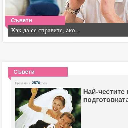
Съвети
Как да се справите, ако...
Съвети
2576
Прочетена:
пъти
Най-честите
подготовката