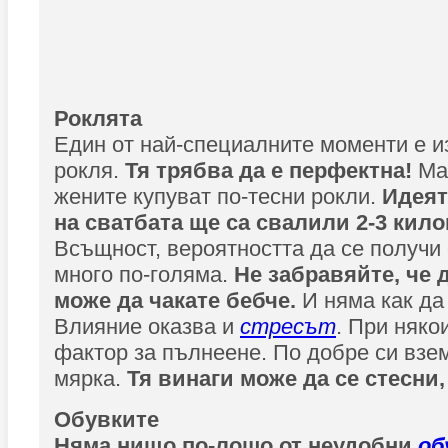
Роклята
Един от най-специалните моменти е и
рокля.
Тя трябва да е перфектна!
Ма
жените купуват по-тесни рокли.
Идеят
на сватбата ще са свалили 2-3 кило
Всъщност, вероятността да се получи
много по-голяма.
Не забравяйте, че 
може да чакате бебче.
И няма как да
Влияние оказва и
стресът
. При няко
фактор за пълнеене. По добре си взе
мярка.
Тя винаги може да се стесни,
Обувките
Няма нищо по-лошо от неудобни
об