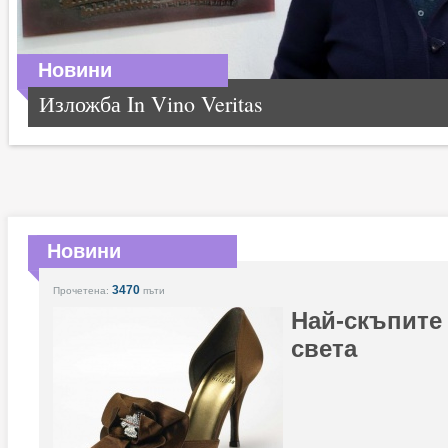
Новини
Изложба In Vino Veritas
Новини
3470
Прочетена:
пъти
Най-скъпите
света