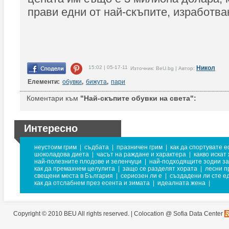
прави едни от най-скъпите, изработва
15:02 | 05-17-11
Никол
Източник: BeU.bg | Автор:
Елементи:
обувки
,
бижута
,
пари
Коментари към
"Най-скъпите обувки на света":
Интересно
неустоим грим
|
съдбата
|
празничен грим
|
как да спортувате 
шоколадова диета
|
часът на раждане и характера
|
какво искат
най-полезните плодове и зеленчуци
|
най-подходящите зодии за
как да премахнем целулита
|
защо се разделят хората
|
лесни п
свещени места в България
|
сериозен ли е
|
създадени ли сте ед
как да отслабнем през есента и зимата
|
идеалната жена
|
Copyright © 2010 BEU All rights reserved. |
Colocation @ Sofia Data Center