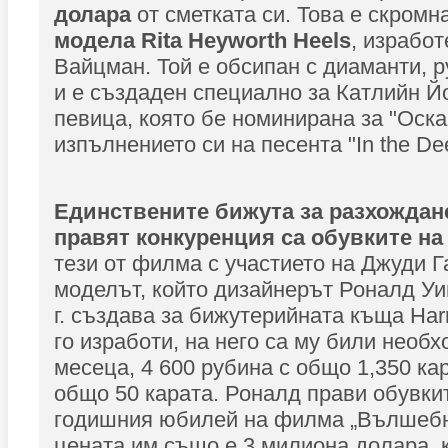
долара
от сметката си. Това е скромн
модела Rita Heyworth Heels
, израбо
Вайцман. Той е обсипан с диаманти, 
и е създаден специално за Катлийн Йо
певица, която бе номинирана за "Оска
изпълнението си на песента "In the De
Единствените бижута за разхождане
правят конкуренция са обувките на
тези от филма с участието на Джуди Г
моделът, който дизайнерът Роналд Уи
г. създава за бижутерийната къща Harr
го изработи, на него са му били необ
месеца, 4 600 рубина с общо 1,350 ка
общо 50 карата. Роналд прави обувкит
годишния юбилей на филма „Вълшебни
цената им също е 3 милиона долара, к