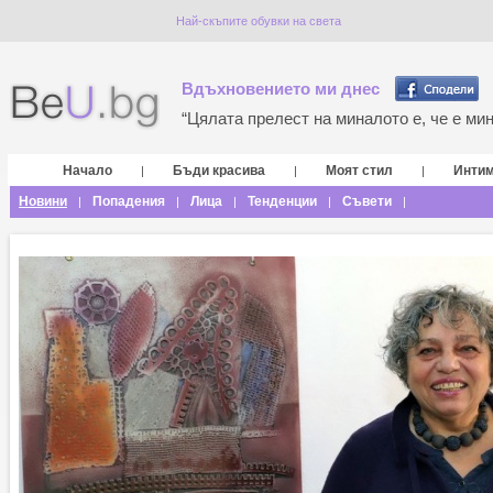
Най-скъпите обувки на света
Вдъхновението ми днес
“Цялата прелест на миналото е, че е мина
Начало
Бъди красива
Моят стил
Инти
|
|
|
Новини
Попадения
Лица
Тенденции
Съвети
|
|
|
|
|