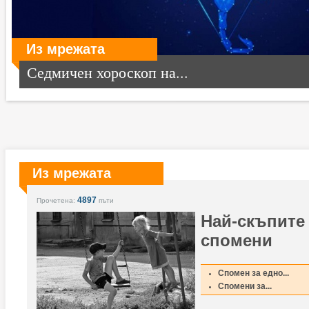
Из мрежата
Седмичен хороскоп на...
Из мрежата
4897
Прочетена:
пъти
Най-скъпите
спомени
Спомен за едно...
Спомени за...