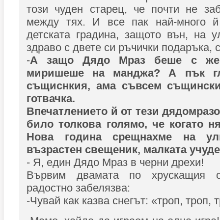
този чуден старец, че почти не за
между тях. И все пак най-много й
детската градина, защото вън, на у
здраво с двете си ръчички подаръка, 
-
А защо Дядо Мраз беше с же
миришеше на манджа? А пък г
същиснкия, ама съвсем същински
готвачка.
Впечатлението й от тези дядомразо
било толкова голямо, че когато н
Нова година срещнахме на ул
възрастен свещеник, малката учуде
- Я, един Дядо Мраз в черни дрехи!
Вървим двамата по хрускащия с
радостно забелязва:
-Чувай как казва снегът: «троп, троп, тр