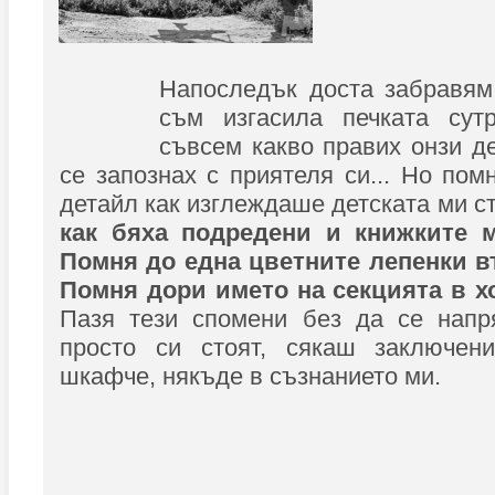
Напоследък доста забравям
съм изгасила печката сут
съвсем какво правих онзи де
се запознах с приятеля си... Но пом
детайл как изглеждаше детската ми с
как бяха подредени и книжките м
Помня до една цветните лепенки в
Помня дори името на секцията в хо
Пазя тези спомени без да се напр
просто си стоят, сякаш заключен
шкафче, някъде в съзнанието ми.