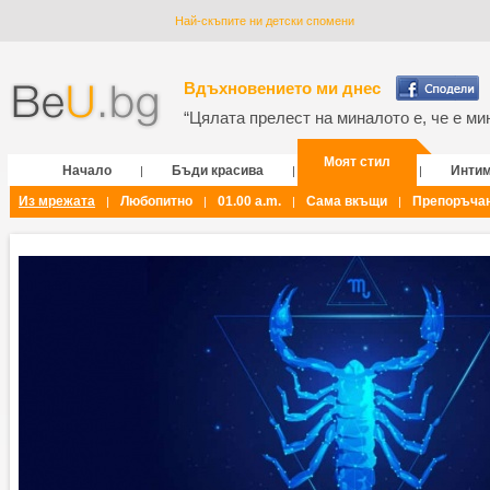
Най-скъпите ни детски спомени
Вдъхновението ми днес
“Цялата прелест на миналото е, че е мин
Моят стил
Начало
Бъди красива
Инти
|
|
|
Из мрежата
Любопитно
01.00 a.m.
Сама вкъщи
Препоръча
|
|
|
|