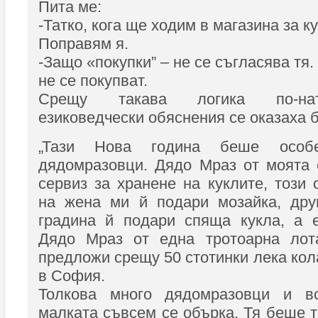
Пита ме:
-Татко, кога ще ходим в магазина за к
Поправям я.
-Защо «покупки” – не се съгласява тя. 
не се покупват.
Срещу такава логика по-на
езиковедчески обяснения се оказаха б
„Тази Нова година беше особ
дядомразовци. Дядо Мраз от моята 
сервиз за хранене на куклите, този 
на жена ми й подари мозайка, друг
градина й подари спяща кукла, а 
Дядо Мраз от една тротоарна лот
предложи срещу 50 стотинки лека кол
в София.
Толкова много дядомразовци и вс
малката съвсем се обърка. Тя беше т