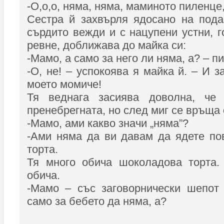
-О,о,о, няма, няма, маминото пиленце,
Сестра й захвърля ядосано на пода
сърдито вежди и с нацупени устни, г
ревне, доближава до майка си:
-Мамо, а само за него ли няма, а? – пи
-О, не! – успокоява я майка й. – И 
моето момиче!
Тя веднага засиява доволна, че
пренебрегната, но след миг се връща 
-Мамо, ами какво значи „няма”?
-Ами няма да ви давам да ядете по
торта.
Тя много обича шоколадова торта
обича.
-Мамо – със заговорнически шепот 
само за бебето да няма, а?