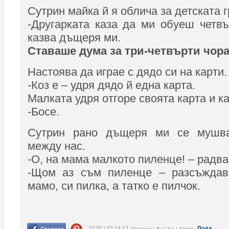
Сутрин майка й я облича за детската 
-Другарката каза да ми обуеш четвъ
казва дъщеря ми.
Ставаше дума за три-четвърти чора
Настоява да играе с дядо си на карти.
-Коз е – удря дядо й една карта.
Малката удря отгоре своята карта и ка
-Босе.
Сутрин рано дъщеря ми се мушва
между нас.
-О, на мама малкото пиленце! – радва 
-Щом аз съм пиленце – разсъждава
мамо, си пилка, а татко е пилчок.
20:00 | 03-14-13
Лола
Източник: BeU.bg | Автор: