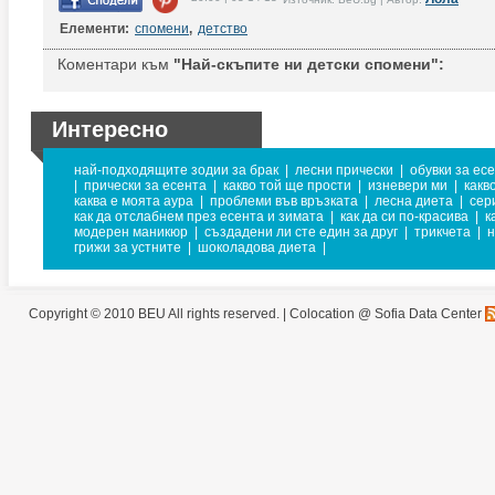
Елементи:
спомени
,
детство
Коментари към
"Най-скъпите ни детски спомени":
Интересно
най-подходящите зодии за брак
|
лесни прически
|
обувки за ес
|
прически за есента
|
какво той ще прости
|
изневери ми
|
какв
каква е моята аура
|
проблеми във връзката
|
лесна диета
|
сер
как да отслабнем през есента и зимата
|
как да си по-красива
|
к
модерен маникюр
|
създадени ли сте един за друг
|
трикчета
|
н
грижи за устните
|
шоколадова диета
|
Copyright © 2010 BEU All rights reserved. |
Colocation @ Sofia Data Center