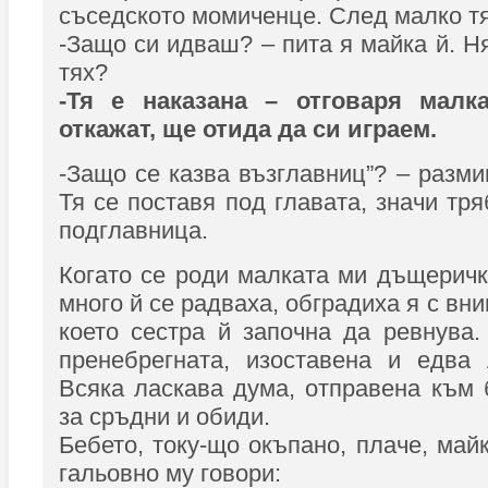
съседското момиченце. След малко т
-Защо си идваш? – пита я майка й. Н
тях?
-Тя е наказана – отговаря малка
откажат, ще отида да си играем.
-Защо се казва възглавниц”? – разми
Тя се поставя под главата, значи тр
подглавница.
Когато се роди малката ми дъщеричк
много й се радваха, обградиха я с вни
което сестра й започна да ревнува.
пренебрегната, изоставена и едва 
Всяка ласкава дума, отправена към 
за сръдни и обиди.
Бебето, току-що окъпано, плаче, май
гальовно му говори: