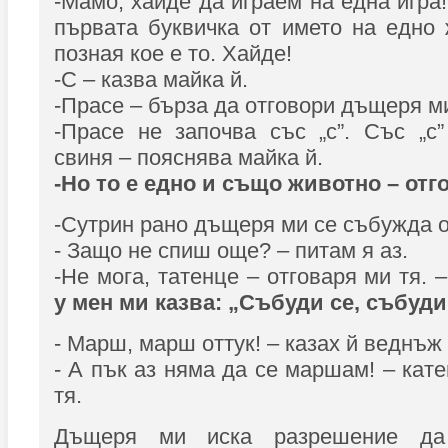
-Мамо, хайде да играем на една игра
първата буквичка от името на едно
позная кое е то. Хайде!
-С – казва майка й.
-Прасе – бърза да отговори дъщеря м
-Прасе не започва със „с”. Със „с
свиня – пояснява майка й.
-Но то е едно и също животно – отг
-Сутрин рано дъщеря ми се събужда о
- Защо не спиш още? – питам я аз.
-Не мога, татенце – отговаря ми тя. 
у мен ми казва: „Събуди се, събуди 
- Марш, марш оттук! – казах й веднъж
- А пък аз няма да се маршам! – кат
тя.
Дъщеря ми иска разрешение да