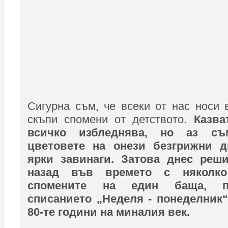
Сигурна съм, че всеки от нас носи 
скъпи спомени от детството.
Казва
всичко избледнява, но аз съ
цветовете на онези безгрижни д
ярки завинаги. Затова днес реш
назад във времето с няколко
спомените на един баща, п
списанието „Неделя - понеделник“
80-те години на миналия век.