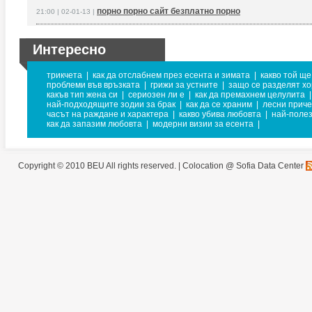
порно порно сайт безплатно порно
21:00 | 02-01-13 |
Интересно
трикчета
|
как да отслабнем през есента и зимата
|
какво той ще
проблеми във връзката
|
грижи за устните
|
защо се разделят х
какъв тип жена си
|
сериозен ли е
|
как да премахнем целулита
|
най-подходящите зодии за брак
|
как да се храним
|
лесни приче
часът на раждане и характера
|
какво убива любовта
|
най-полез
как да запазим любовта
|
модерни визии за есента
|
Copyright © 2010 BEU All rights reserved. |
Colocation @ Sofia Data Center