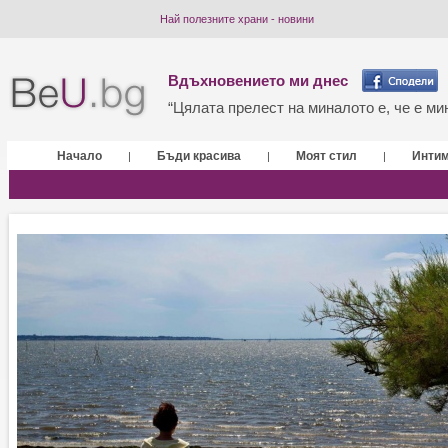
Най полезните храни - новини
Вдъхновението ми днес
“Цялата прелест на миналото е, че е мин
Начало
Бъди красива
Моят стил
Инти
|
|
|