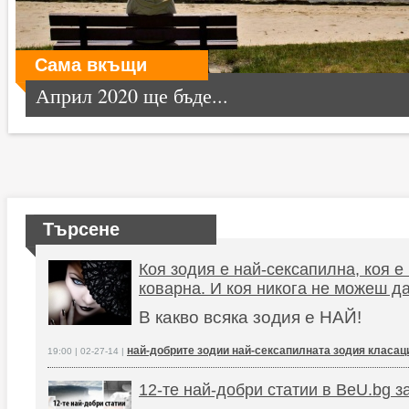
Сама вкъщи
Април 2020 ще бъде...
Търсене
Коя зодия е най-сексапилна, коя е 
коварна. И коя никога не можеш д
В какво всяка зодия е НАЙ!
най-добрите зодии най-сексапилната зодия класац
19:00 | 02-27-14 |
12-те най-добри статии в BeU.bg з