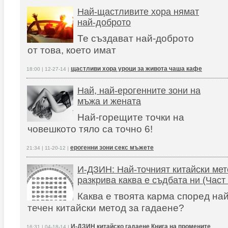
Най-щастливите хора нямат
най-доброто
Те създават най-доброто
от това, което имат
щастливи хора уроци за живота чаша кафе
18:00 | 12-27-14 |
Най, най-ерогенните зони на
мъжа и жената
Най-горещите точки на
човешкото тяло са точно 6!
ерогенни зони секс мъжете
21:34 | 11-20-12 |
И-ДЗИН: Най-точният китайски мет
разкрива каква е съдбата ни (Част 
Каква е твоята карма според най
течен китайски метод за гадаене?
И-ДЗИН китайско гадаене Книга на промените
16:31 | 04-18-14 |