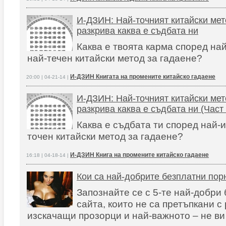
И-ДЗИН: Най-точният китайски мет
разкрива каква е съдбата ни
Каква е твоята карма според на
най-течен китайски метод за гадаене?
И-ДЗИН Книгата на промените китайско гадаене
20:00 | 04-21-14 |
И-ДЗИН: Най-точният китайски мет
разкрива каква е съдбата ни (Част 
Каква е съдбата ти според най-и
точен китайски метод за гадаене?
И-ДЗИН Книга на промените китайско гадаене
16:18 | 04-18-14 |
Кои са най-добрите безплатни пор
Запознайте се с 5-те най-добри
сайта, които не са претъпкани с
изскачащи прозорци и най-важното – не ви