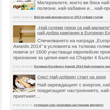
Материалите, които ви бяха най
полезни, най-забавни и... най-п
BeU.bg най-интересното от 2013 хубави статии
16:00 | 12-31-13 |
„Най-големи герои са най-малките“
най-добра кампания в European Ex
Спечелването на награда „Europ
Awards 2014“ в условията на толкова голям
повече от 1600 участващи европейски прое
признание за целия екип на Chapter 4 Бълг
European Excellence Awards 2014 Най-големите гер
17:00 | 12-10-14 |
Секс! Най-добрият старт на деня
Най-зареждащият с енергия, на
повдигащият настроението, най
приятният…
сутрешен секс позитивно настроение имунитет
07:00 | 08-20-13 |