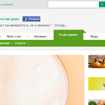
 за жените
то ми днес
т на миналото е, че е минало.” - Оскар...
Бъди здрава
Моят стил
Интимно
Мода
|
|
|
|
денции
Съвети
|
|