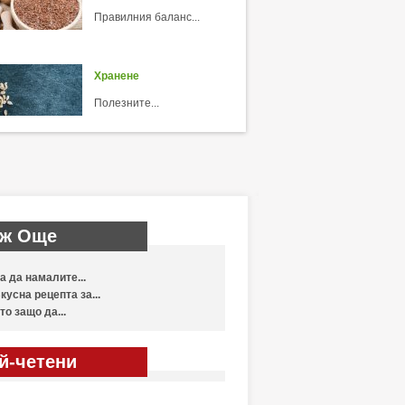
Правилния баланс...
Хранене
Полезните...
ж Още
а да намалите...
кусна рецепта за...
то защо да...
й-четени