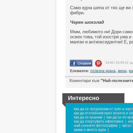
Само една шепа от тях ще ви з
фибри.
Черен шоколад
Ммм, любимото ни! Дори само 
освен това, той изостря ума и
манган и антиоксидантни! Е, р
13:40 | 01-05-12
Из
Елементи:
полезна храна
,
жени
,
ра
Коментари към
"Най-полезните
Интересно
как да се предпазим от грип и нас
как да отслабнем през есента и з
как да се храним
|
как да си по-кр
как да спортувате ефективно
|
не
най-силните фотографии
|
часът 
каква е моята аура
|