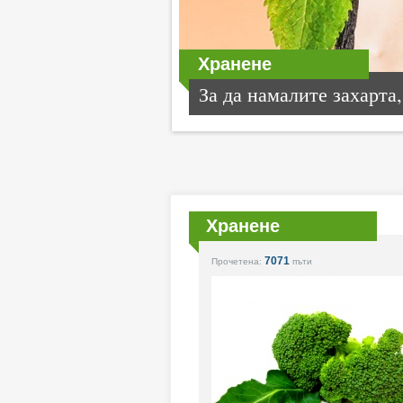
Хранене
За да намалите захарта,.
Хранене
7071
Прочетена:
пъти