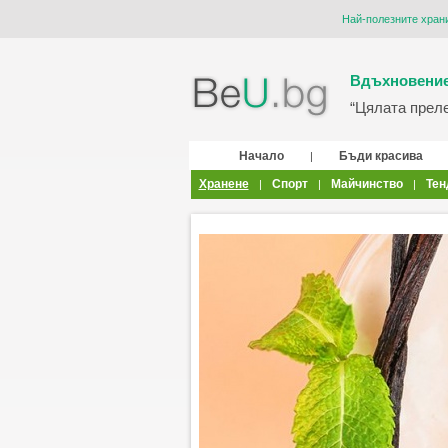
Най-полезните храни
Вдъхновение
“Цялата прелес
Начало
Бъди красива
|
Хранене
Спорт
Майчинство
Тен
|
|
|