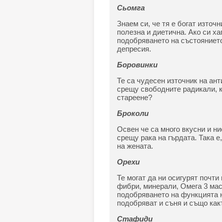
Сьомга
Знаем си, че тя е богат източ
полезна и диетична. Ако си х
подобряването на състоянието 
депресия.
Боровинки
Те са чудесен източник на ант
срещу свободните радикали, к
стареене?
Броколи
Освен че са много вкусни и ни
срещу рака на гърдата. Така е
на жената.
Орехи
Те могат да ни осигурят почти
фибри, минерали, Омега 3 мас
подобряването на функцията н
подобряват и съня и също какт
Стафиди