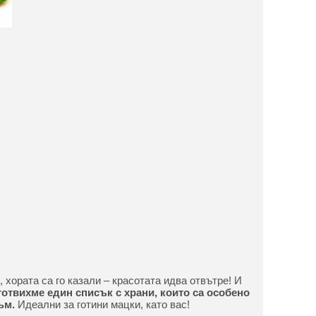
 хората са го казали – красотата идва отвътре! И
отвихме един списък с храни, които са особено
ъм.
Идеални за готини мацки, като вас!