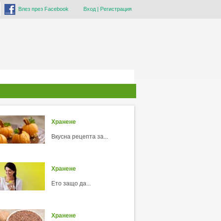
Влез през Facebook
Вход
|
Регистрация
Хранене
Вкусна рецепта за...
Хранене
Ето защо да...
Хранене