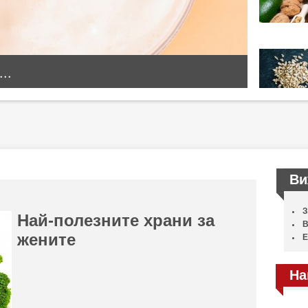
..
Ви
З
Най-полезните храни за
В
жените
Е
На