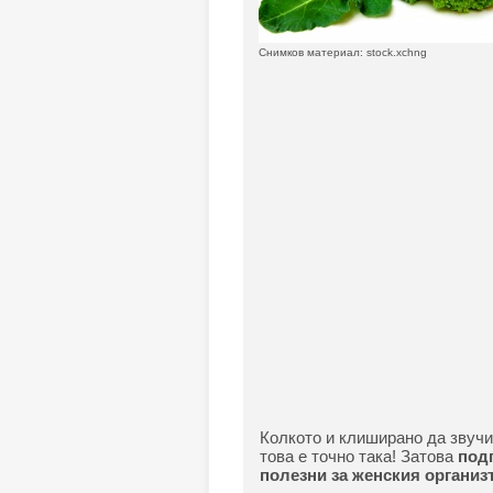
Снимков материал: stock.xchng
Колкото и клиширано да звучи,
това е точно така! Затова
подг
полезни за женския организ