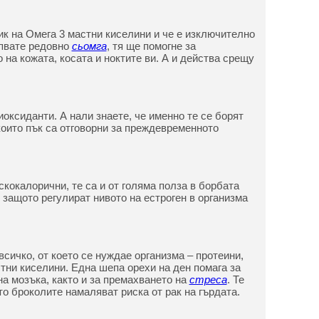
ник на Омега 3 мастни киселини и че е изключително
апвате редовно
сьомга
, тя ще помогне за
на кожата, косата и ноктите ви. А и действа срещу
иоксиданти. А нали знаете, че именно те се борят
оито пък са отговорни за преждевременното
скокалорични, те са и от голяма полза в борбата
, защото регулират нивото на естроген в организма
 всичко, от което се нуждае организма – протеини,
тни киселини. Една шепа орехи на ден помага за
а мозъка, както и за премахването на
стреса
. Те
о броколите намаляват риска от рак на гърдата.