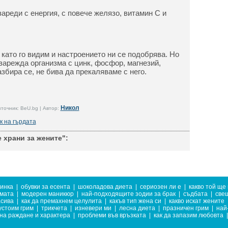
ареди с енергия, с повече желязо, витамин С и
като го видим и настроението ни се подобрява. Но
 зарежда организма с цинк, фосфор, магнезий,
азбира се, не бива да прекаляваме с него.
Никол
точник: BeU.bg | Автор:
к на гърдата
 храни за жените":
тинка
|
обувки за есента
|
шоколадова диета
|
сериозен ли е
|
какво той ще
имата
|
модерен маникюр
|
най-подходящите зодии за брак
|
съдбата
|
све
асива
|
как да премахнем целулита
|
какъв тип жена си
|
какво искат жените
устоим грим
|
трикчета
|
изневери ми
|
лесна диета
|
празничен грим
|
най
на раждане и характера
|
проблеми във връзката
|
как да запазим любовта
|