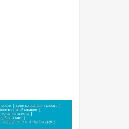
 прости
|
защо се разделят хората
|
щени места в България
|
|
идеалната жена
|
-добрият секс
|
създадени ли сте един за друг
|