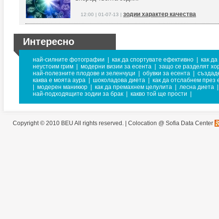
зодии характер качества
12:00 | 01-07-13 |
Интересно
най-силните фотографии
|
как да спортувате ефективно
|
как да
неустоим грим
|
модерни визии за есента
|
защо се разделят хо
най-полезните плодове и зеленчуци
|
обувки за есента
|
създаде
каква е моята аура
|
шоколадова диета
|
как да отслабнем през 
|
модерен маникюр
|
как да премахнем целулита
|
лесна диета
|
най-подходящите зодии за брак
|
какво той ще прости
|
Copyright © 2010 BEU All rights reserved. |
Colocation @ Sofia Data Center