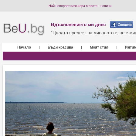
Най невероятните хора в света - новини
Вдъхновението ми днес
“Цялата прелест на миналото е, че е мин
Начало
Бъди красива
Моят стил
Инти
|
|
|