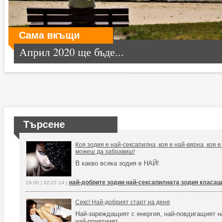
Сама вкъщи
Април 2020 ще бъде...
Търсене
Коя зодия е най-сексапилна, коя е най-вярна, коя е
можеш да забравиш!
В какво всяка зодия е НАЙ!
най-добрите зодии най-сексапилната зодия класац
19:00 | 02-27-14 |
Секс! Най-добрият старт на деня
Най-зареждащият с енергия, най-повдигащият н
най-приятният…