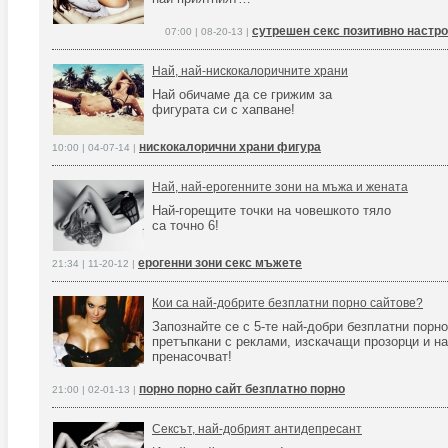
сутрешен секс позитивно настр
07:00 | 08-20-13 |
Най, най-нискокалоричните храни
Най обичаме да се грижим за
фигурата си с хапване!
нискокалорични храни фигура
10:00 | 04-07-14 |
Най, най-ерогенните зони на мъжа и жената
Най-горещите точки на човешкото тяло
са точно 6!
ерогенни зони секс мъжете
21:34 | 11-20-12 |
Кои са най-добрите безплатни порно сайтове?
Запознайте се с 5-те най-добри безплатни порно
претъпкани с реклами, изскачащи прозорци и на
пренасочват!
порно порно сайт безплатно порно
21:00 | 02-01-13 |
Сексът, най-добрият антидепресант