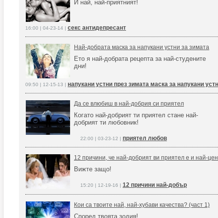
И най, най-приятният!
секс антидепресант
16:00 | 04-23-14 |
Най-добрата маска за напукани устни за зимата
Ето я най-добрата рецепта за най-студените
дни!
напукани устни през зимата маска за напукани уст
09:50 | 12-15-13 |
Да се влюбиш в най-добрия си приятел
Когато най-добрият ти приятел стане най-
добрият ти любовник!
приятел любов
22:00 | 03-23-12 |
12 причини, че най-добрият ви приятел е и най-цен
Вижте защо!
12 причини най-добър
15:20 | 12-19-16 |
Кои са твоите най, най-хубави качества? (част 1)
Според твоята зодия!