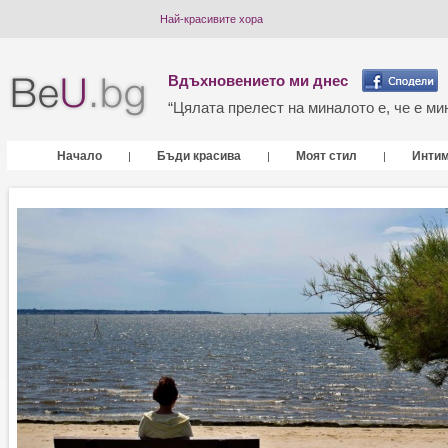
Най-красивите хора
Вдъхновението ми днес
“Цялата прелест на миналото е, че е мин
Начало
Бъди красива
Моят стил
Инти
|
|
|