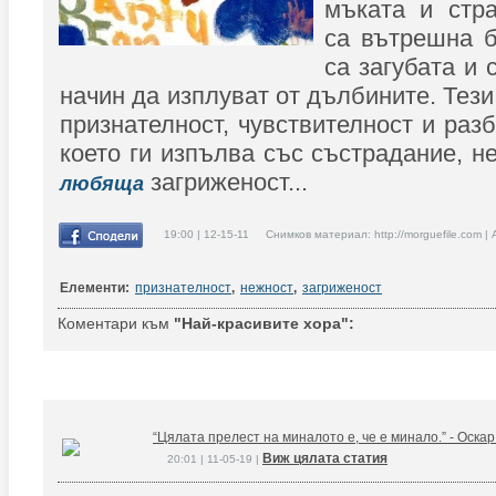
мъката и стра
са вътрешна б
са загубата и 
начин да изплуват от дълбините. Тез
признателност, чувствителност и раз
което ги изпълва със състрадание, н
загриженост...
любяща
19:00 | 12-15-11 Снимков материал: http://morguefile.com |
Елементи:
признателност
,
нежност
,
загриженост
Коментари към
"Най-красивите хора":
“Цялата прелест на миналото е, че е минало.” - Оска
Виж цялата статия
20:01 | 11-05-19 |