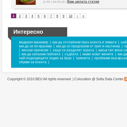
Виж цялата статия
11:55 | 04-05-18 |
1
2
3
4
5
6
7
8
9
10
›
»
Интересно
модерен маникюр
|
как да отслабнем през есента и зимата
|
най
как да си по-красива
|
как да се предпазим от грип и настинка
|
п
|
женски прически
|
защо се разделят хората
|
какъв тип жена с
|
как да запазим любовта
|
съдбата
|
какво искат жените
|
как д
най-подходящите зодии за брак
|
трикчета
|
проблеми във връзк
обувки за есента
|
Copyright © 2010 BEU All rights reserved. |
Colocation @ Sofia Data Center