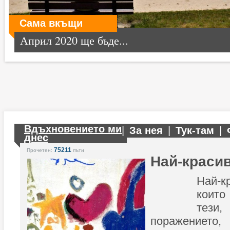
Сама вкъщи
Април 2020 ще бъде...
Вдъхновението ми
|
За нея
|
Тук-там
|
днес
75211
Прочетен:
пъти
Най-красив
Най-к
които
тези,
поражението