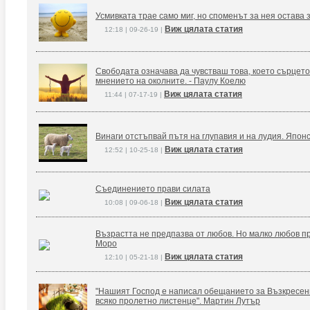
Усмивката трае само миг, но споменът за нея остава 
Виж цялата статия
12:18 | 09-26-19 |
Свободата означава да чувстваш това, което сърцето
мнението на околните. - Паулу Коелю
Виж цялата статия
11:44 | 07-17-19 |
Винаги отстъпвай пътя на глупавия и на лудия. Япон
Виж цялата статия
12:52 | 10-25-18 |
Съединението прави силата
Виж цялата статия
10:08 | 09-06-18 |
Възрастта не предпазва от любов. Но малко любов п
Моро
Виж цялата статия
12:10 | 05-21-18 |
"Нашият Господ е написал обещанието за Възкресение
всяко пролетно листенце". Мартин Лутър