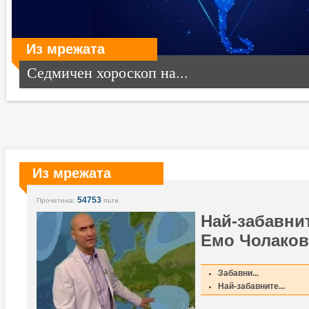
Из мрежата
Седмичен хороскоп на...
Из мрежата
54753
Прочетена:
пъти
Най-забавни
Емо Чолаков
Забавни...
Най-забавните...