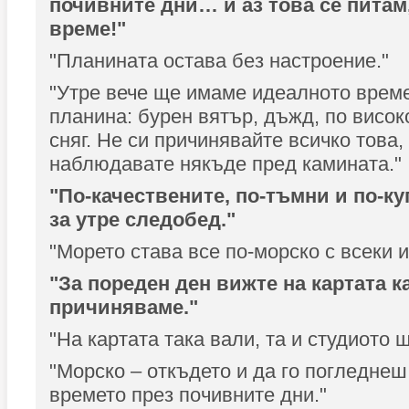
почивните дни… и аз това се питам,
време!"
"Планината остава без настроение."
"Утре вече ще имаме идеалното време
планина: бурен вятър, дъжд, по високо
сняг. Не си причинявайте всичко това, 
наблюдавате някъде пред камината."
"По-качествените, по-тъмни и по-ку
за утре следобед."
"Морето става все по-морско с всеки 
"За пореден ден вижте на картата к
причиняваме."
"На картата така вали, та и студиото 
"Морско – откъдето и да го погледнеш
времето през почивните дни."