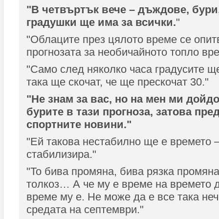
"В четвъртък вече – дъждове, бури
градушки ще има за всички.
"
"Облаците през цялото време се опит
прогнозата за необичайното топло вре
"Само след няколко часа градусите ще
така ще скочат, че ще прескочат 30."
"Не знам за вас, но на мен ми дойд
бурите в тази прогноза, затова пр
спортните новини."
"Ей такова нестабилно ще е времето –
стабилизира."
"То бива промяна, бива рязка промяна
толкоз… А че му е време на времето 
време му е. Не може да е все така не
средата на септември."