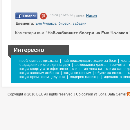
13:00 | 01-23-14
Никол
| Автор:
Елементи:
Емо Чулаков
,
бисери
,
забавни
Коментари към
"Най-забавните бисери на Емо Чолаков 
Интересно
проблеми във връзката
|
най-подходящите зодии за брак
|
лесн
създадени ли сте един за друг
|
шоколадова диета
|
трикчета
|
как да спортувате ефективно
|
какъв тип жена си
|
как да си по-к
как да запазим любовта
|
как да се храним
|
обувки за есента
|
к
как да премахнем целулита
|
модерен маникюр
|
идеалната жен
Copyright © 2010 BEU All rights reserved. |
Colocation @ Sofia Data Center