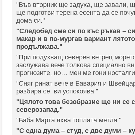
"Във вторник ще задуха, ще завали, щ
ще подготви терена есента да се почу
дома си."
"Следобед сме си по къс ръкав – си
макар и в по-мургав вариант лятот
продължава."
"При подухващ северен ветрец морет
заслужава вече толкова специално в
прогнозите, но… мен ме гони носталги
"Сняг ринат вече в Бавария и Швейцар
разбира се, ви успокоява."
"Цялото това безобразие ще ни се 
северозапад."
"Баба Марта яхва топлата метла."
"С една дума – студ, с две думи – к