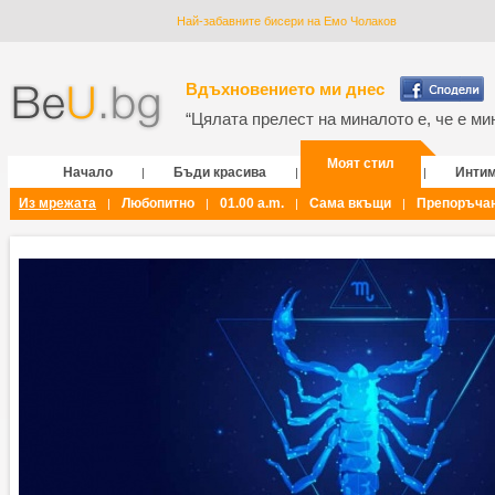
Най-забавните бисери на Емо Чолаков
Вдъхновението ми днес
“Цялата прелест на миналото е, че е мин
Моят стил
Начало
Бъди красива
Инти
|
|
|
Из мрежата
Любопитно
01.00 a.m.
Сама вкъщи
Препоръча
|
|
|
|