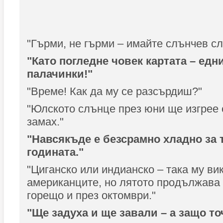
"Гърми, не гърми – имайте слънчев с
"Като погледне човек картата – ед
палачинки!"
"Време! Как да му се разсърдиш?"
"Юлското слънце през юни ще изгрее 
замах."
"Навсякъде е безсрамно хладно за 
годината."
"Циганско или индианско – така му ви
американците, но лятото продължава
горещо и през октомври."
"Ще задуха и ще завали – а защо то