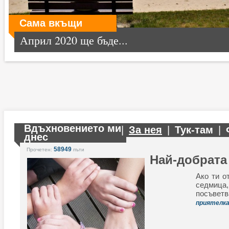
Сама вкъщи
Април 2020 ще бъде...
Вдъхновението ми
|
За нея
|
Тук-там
|
днес
58949
Прочетен:
пъти
Най-добрата
Ако ти о
седмица,
посъве
приятелк