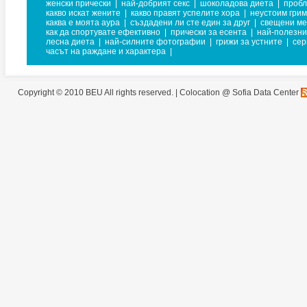
женски прически
|
най-добрият секс
|
шоколадова диета
|
пробл
какво искат жените
|
какво правят успелите хора
|
неустоим грим
каква е моята аура
|
създадени ли сте един за друг
|
свещени ме
как да спортувате ефективно
|
прически за есента
|
най-полезни
лесна диета
|
най-силните фотографии
|
грижи за устните
|
сер
часът на раждане и характера
|
Copyright © 2010 BEU All rights reserved. |
Colocation @ Sofia Data Center