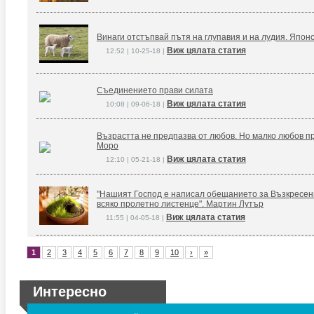
Винаги отстъпвай пътя на глупавия и на лудия. Япон
Виж цялата статия
12:52 | 10-25-18 |
Съединението прави силата
Виж цялата статия
10:08 | 09-06-18 |
Възрастта не предпазва от любов. Но малко любов п
Моро
Виж цялата статия
12:10 | 05-21-18 |
"Нашият Господ е написал обещанието за Възкресение
всяко пролетно листенце". Мартин Лутър
Виж цялата статия
11:55 | 04-05-18 |
1
2
3
4
5
6
7
8
9
10
›
»
Интересно