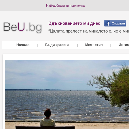
Най-добрата ти приятелка
Вдъхновението ми днес
“Цялата прелест на миналото е, че е мин
Начало
Бъди красива
Моят стил
Инти
|
|
|