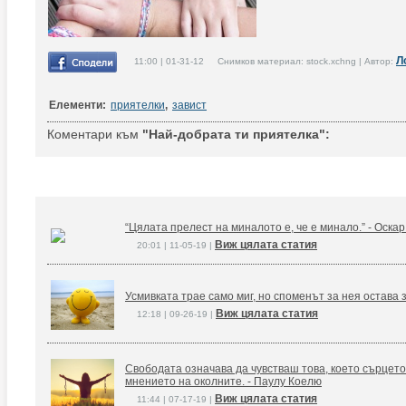
Л
11:00 | 01-31-12 Снимков материал: stock.xchng | Автор:
Елементи:
приятелки
,
завист
Коментари към
"Най-добрата ти приятелка":
“Цялата прелест на миналото е, че е минало.” - Оска
Виж цялата статия
20:01 | 11-05-19 |
Усмивката трае само миг, но споменът за нея остава 
Виж цялата статия
12:18 | 09-26-19 |
Свободата означава да чувстваш това, което сърцето
мнението на околните. - Паулу Коелю
Виж цялата статия
11:44 | 07-17-19 |