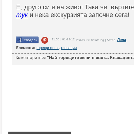
Е, друго си е на живо! Така че, въртет
тук
и нека екскурзията започне сега!
11:56 | 01-22-12
Лола
Източник: tialoto.bg | Автор:
Елементи:
горещи жени
,
класация
Коментари към
"Най-горещите жени в света. Класацията