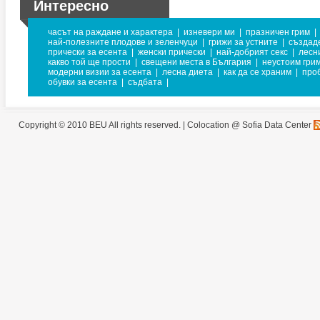
Интересно
часът на раждане и характера
|
изневери ми
|
празничен грим
|
най-полезните плодове и зеленчуци
|
грижи за устните
|
създаде
прически за есента
|
женски прически
|
най-добрият секс
|
лесн
какво той ще прости
|
свещени места в България
|
неустоим гри
модерни визии за есента
|
лесна диета
|
как да се храним
|
про
обувки за есента
|
съдбата
|
Copyright © 2010 BEU All rights reserved. |
Colocation @ Sofia Data Center