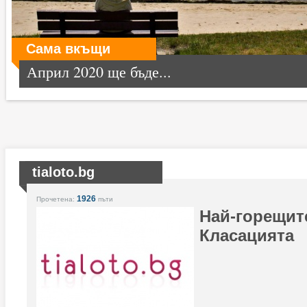
Сама вкъщи
Април 2020 ще бъде...
tialoto.bg
1926
Прочетена:
пъти
Най-горещите
Класацията