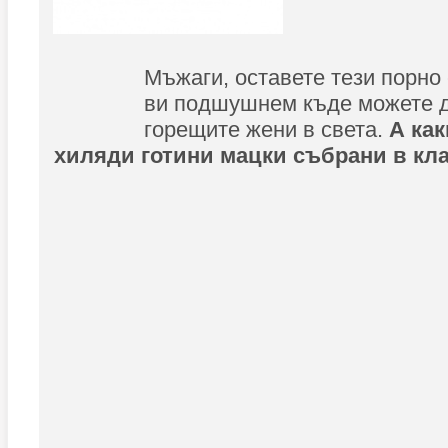
Мъжаги, оставете тези порно
ви подшушнем къде можете д
горещите жени в света.
А как
хиляди готини мацки събрани в кл