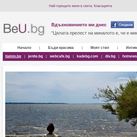
Най-горещите жени в света. Класацията
Вдъхновението ми днес
“Цялата прелест на миналото е, че е мин
Начало
Бъди красива
Моят стил
Инти
|
|
|
tialoto.bg
jenite.bg
webcafe.bg
kadebg.com
div.bg
hotnews
|
|
|
|
|
bg-damma.com
dama.bg
|
|