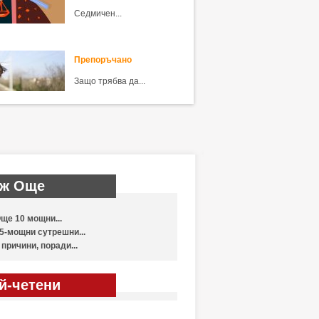
Седмичен...
Препоръчано
Защо трябва да...
ж Още
ще 10 мощни...
5-мощни сутрешни...
 причини, поради...
й-четени