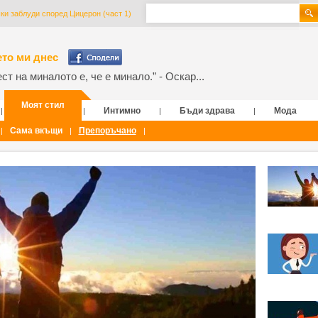
и заблуди според Цицерон (част 1)
то ми днес
т на миналото е, че е минало.” - Оскар...
Моят стил
Интимно
Бъди здрава
Мода
|
|
|
|
Сама вкъщи
Препоръчано
|
|
|