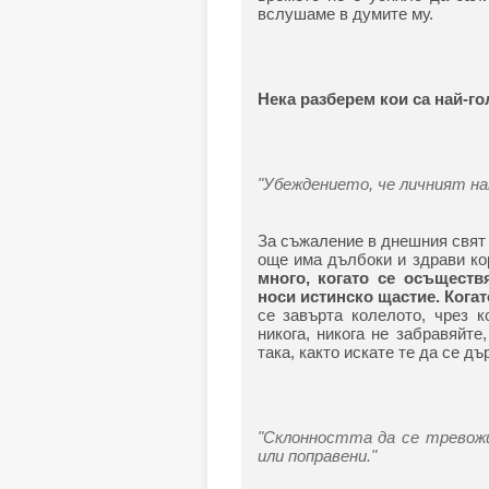
вслушаме в думите му.
Нека разберем кои са най-го
"Убеждението, че личният на
За съжаление в днешния свят 
още има дълбоки и здрави ко
много, когато се осъществя
носи истинско щастие. Когат
се завърта колелото, чрез к
никога, никога не забравяйте
така, както искате те да се дъ
"Склонността да се тревожи
или поправени."