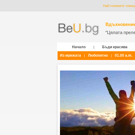
Най-големите човешк
Вдъхновение
“Цялата прелес
Начало
Бъди красива
|
Из мрежата
Любопитно
01.00 a.m.
|
|