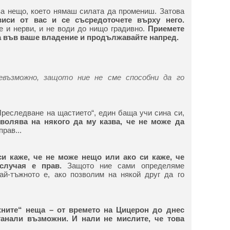
а нещо, което нямаш силата да промениш. Затова
виси от вас и се съсредоточете върху него.
е и нерви, и не води до нищо градивно.
Приемете
са във ваше владение и продължавайте напред.
евъзможно, защото ние не сме способни да го
Преследване на щастието“, един баща учи сина си,
зволява на някого да му казва, че не може да
рав...
си каже, че не може нещо или ако си каже, че
 случая е прав.
Защото ние сами определяме
ай-тъжното е, ако позволим на някой друг да го
ните“ неща – от времето на Цицерон до днес
танали възможни. И нали не мислите, че това