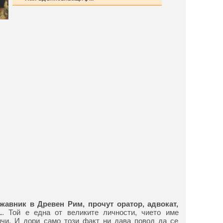
авник в Древен Рим, прочут оратор, адвокат,
.
. Той е една от великите личности, чието име
ичи. И дори само този факт ни дава повод да се