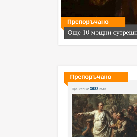
Препоръчано
Още 10 мощни сутрешни
Препоръчано
3682
Прочетена:
пъти