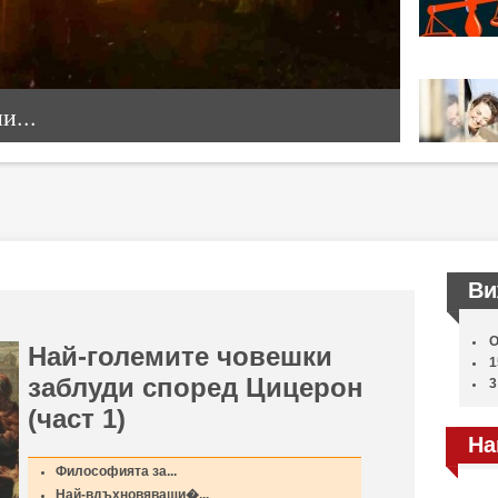
...
Ви
О
Най-големите човешки
1
заблуди според Цицерон
3
(част 1)
На
Философията за...
Най-вдъхновяващи�...