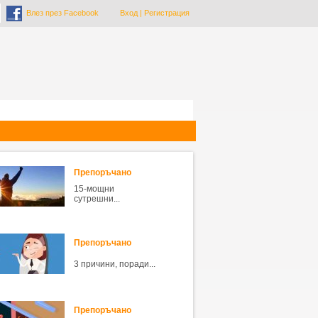
Влез през Facebook
Вход
|
Регистрация
Препоръчано
15-мощни
сутрешни...
Препоръчано
3 причини, поради...
Препоръчано