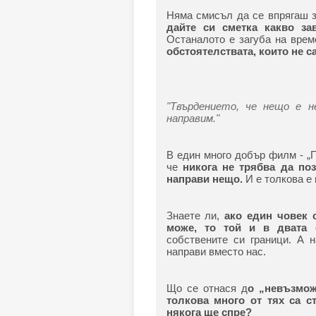
Няма смисъл да се впрягаш з
дайте си сметка какво за
Останалото е загуба на врем
обстоятелствата, които не 
"Твърдението, че нещо е н
направим."
В един много добър филм - „
че
никога не трябва да по
направи нещо.
И е толкова е п
Знаете ли,
ако един човек 
може, то той и в двата
собствените си граници. А н
направи вместо нас.
Що се отнася д
о „невъзмож
толкова много от тях са с
някога ще спре?