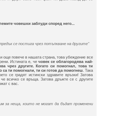
лемите човешки заблуди според него...
предък се постига чрез потъпкване на другите"
и още повече в нашата страна, това убеждение все
рени. Истината е, че
човек се облагородява най-
ва чрез другите. Когато си помогнал, това ти
о са ти помогнали, ти си готов да помогнеш
. Така
оето се градят истински здравите връзки! Затова
, че всичко се връща. Затова дръжте се с другите
ржат с вас.
м за неща, които не могат да бъдат променени