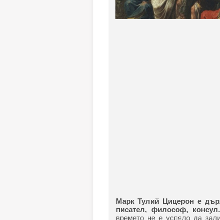
Марк Тулий Цицерон е държ
писател, философ, консул.
времето не е успяло да зал