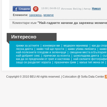
13:00 | 04-06-12
Никол
Източник: BeU.bg | Автор:
Елементи:
зарежеш
,
момиче
Коментари към
"Най-гадните начини да зарежеш момиче
Интересно
грижи за устните
|
изневери ми
|
модерен маникюр
|
как да спо
лесна диета
|
какво той ще прости
|
какво убива любовта
|
какво
най-полезните плодове и зеленчуци
|
свещени места в България
най-добрият секс
|
прически за есента
|
шоколадова диета
|
съ
как да се предпазим от грип и настинка
|
най-силните фотографи
защо се разделят хората
|
празничен грим
|
какъв тип жена си
|
Copyright © 2010 BEU All rights reserved. |
Colocation @ Sofia Data Center