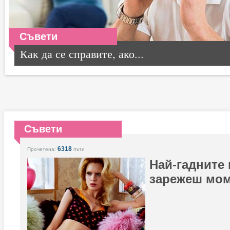
Съвети
Как да се справите, ако...
Съвети
6318
Прочетена:
пъти
Най-гадните 
зарежеш мо