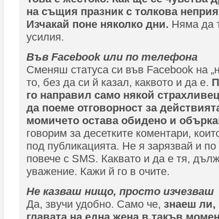
на същия празник с толкова непри
Изчакай поне няколко дни.
Няма да т
усилия.
Във Facebook или пo телефона
Сменяш статуса си във Facebook на „
то, без да си й казал, каквото и да е.
П
го направил само някой страхливец
да поеме отговорност за действията
момичето остава обидено и обърка
говорим за десетките коментари, коит
под публикацията. Не я зарязвай и п
повече с SMS. Каквато и да е тя, дъл
уважение. Кажи й го в очите.
Не казваш нищо, просто изчезваш
Да, звучи удобно. Само че,
знаеш ли,
главата на една жена в такъв моме