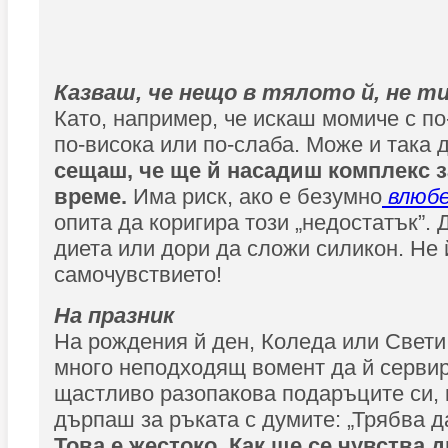
Казваш, че нещо в тялото й, не ти
Като, например, че искаш момиче с по
по-висока или по-слаба. Може и така д
сещаш, че ще й насадиш комплекс з
време.
Има риск, ако е безумно
влюб
опита да коригира този „недостатък”. 
диета или дори да сложи силикон. Не 
самочувствието!
На празник
На рождения й ден, Коледа или Свети
много неподходящ вомент да й серви
щастливо разопакова подаръците си, к
дърпаш за ръката с думите: „Трябва д
Това е жестоко. Как ще се чувства 