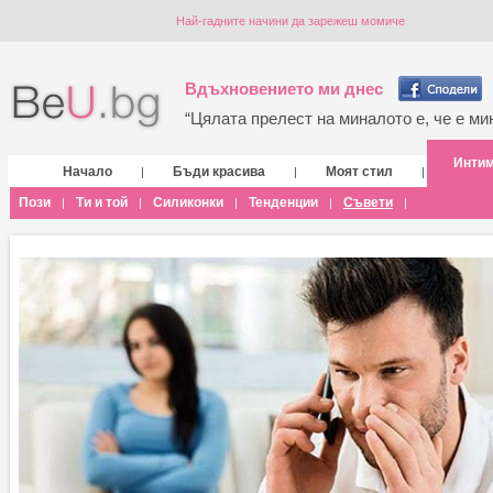
Най-гадните начини да зарежеш момиче
Вдъхновението ми днес
“Цялата прелест на миналото е, че е мин
Инти
Начало
Бъди красива
Моят стил
|
|
|
Пози
Ти и той
Силиконки
Тенденции
Съвети
|
|
|
|
|