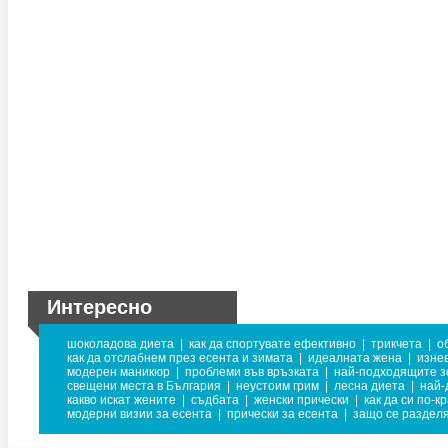
Интересно
шоколадова диета
|
как да спортувате ефективно
|
трикчета
|
о
как да отслабнем през есента и зимата
|
идеалната жена
|
изне
модерен маникюр
|
проблеми във връзката
|
най-подходящите з
свещени места в България
|
неустоим грим
|
лесна диета
|
най-
какво искат жените
|
съдбата
|
женски прически
|
как да си по-к
модерни визии за есента
|
прически за есента
|
защо се раздел