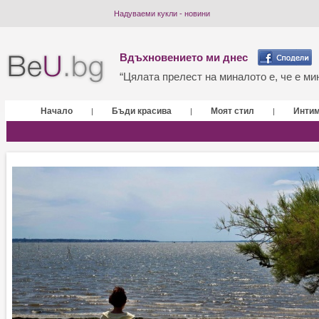
Надуваеми кукли - новини
Вдъхновението ми днес
“Цялата прелест на миналото е, че е мин
Начало
Бъди красива
Моят стил
Инти
|
|
|