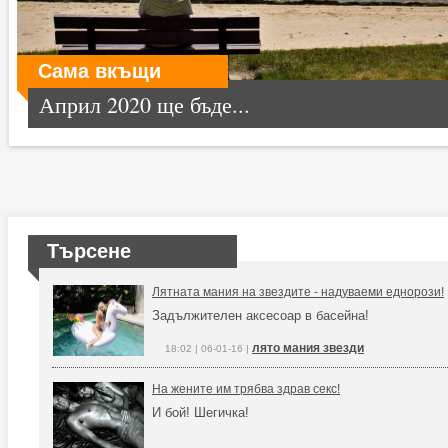
Сама вкъщи
Април 2020 ще бъде...
Търсене
Лятната мания на звездите - надуваеми еднорози!
Задължителен аксесоар в басейна!
лято мания звезди
18:02 | 06-01-16 |
На жените им трябва здрав секс!
И бой! Шегичка!