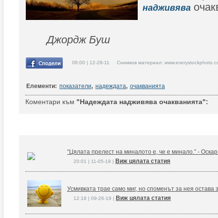
очак
надживява
Джордж Буш
06:00 | 12-28-11 Снимков материал: www.everystockphoto.c
Елементи:
показатели
,
надеждата
,
очакванията
Коментари към
"Надеждата надживява очакванията":
“Цялата прелест на миналото е, че е минало.” - Оска
Виж цялата статия
20:01 | 11-05-19 |
Усмивката трае само миг, но споменът за нея остава 
Виж цялата статия
12:18 | 09-26-19 |