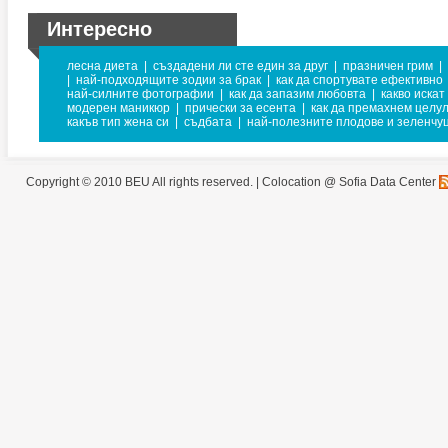
Интересно
лесна диета
|
създадени ли сте един за друг
|
празничен грим
|
|
най-подходящите зодии за брак
|
как да спортувате ефективно
най-силните фотографии
|
как да запазим любовта
|
какво искат
модерен маникюр
|
прически за есента
|
как да премахнем целу
какъв тип жена си
|
съдбата
|
най-полезните плодове и зеленчу
Copyright © 2010 BEU All rights reserved. |
Colocation @ Sofia Data Center