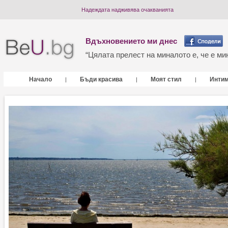
Надеждата надживява очакванията
Вдъхновението ми днес
“Цялата прелест на миналото е, че е мин
Начало
Бъди красива
Моят стил
Инти
|
|
|