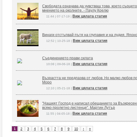
Свободата означава да чувстваш това, което сърцето
мнението на околните. - Паулу Коелю
Виж цялата статия
11:44 | 07-17-19 |
Винаги отстъпвай пътя на глупавия и на лудия. Япон
Виж цялата статия
12:52 | 10-25-18 |
Съединението прави силата
Виж цялата статия
10:08 | 09-06-18 |
Възрастта не предпазва от любов. Но малко любов п
Моро
Виж цялата статия
12:10 | 05-21-18 |
"Нашият Господ е написал обещанието за Възкресение
всяко пролетно листенце". Мартин Лутър
Виж цялата статия
11:55 | 04-05-18 |
1
2
3
4
5
6
7
8
9
10
›
»