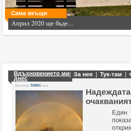
Сама вкъщи
Април 2020 ще бъде...
Вдъхновението ми
|
За нея
|
Тук-там
|
днес
54561
Прочетен:
пъти
Надеждата
очаквания
Един
пока
откри