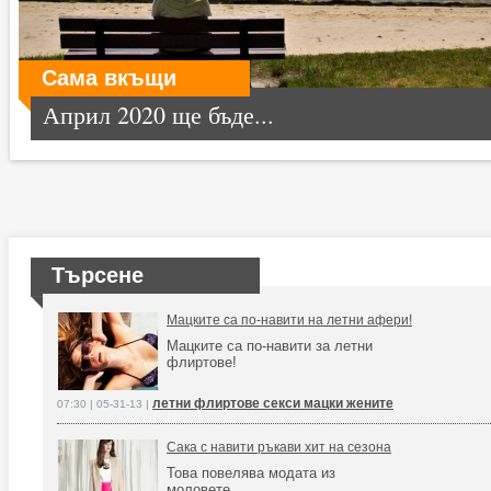
Сама вкъщи
Април 2020 ще бъде...
Търсене
Мацките са по-навити на летни афери!
Мацките са по-навити за летни
флиртове!
летни флиртове секси мацки жените
07:30 | 05-31-13 |
Сака с навити ръкави хит на сезона
Това повелява модата из
моловете.