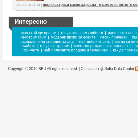
порно актриси какво харесват мъжете в леглото се
18:00 | 10-05-13 |
Интересно
какво той ще прости
|
как да запазим любовта
|
идеалната жена
неустоим грим
|
модерни визии за есента
|
лесни прически
|
как
създадени ли сте един за друг
|
най-добрият секс
|
как да си по-
съдбата
|
как да се храним
|
часът на раждане и характера
|
пр
|
трикчета
|
най-полезните плодове и зеленчуци
|
как да према
Copyright © 2010 BEU All rights reserved. |
Colocation @ Sofia Data Center