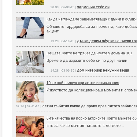
хармония себе си
20:00 | 06-08-15 |
Как да изглеждаме зашеметяващо с дънки и обувки 
Обновете гардероба си за пролетта, като добав
акцент
дънки деним обувки на висок то
13:20 | 04-16-15 |
Нещата, които не трябва да имате у дома на 30+
Време е да изразите себе си по друг начин
дом интериор ненужни вещи
14:28 | 03-09-15 |
10-те най-вълнуващи летни изживявания
Изкуството да колекционираш моменти и споме
летни събития какво да правя през лятото забавле
09:26 | 07-11-14 |
6-те качества на порно актрисите, които мъжете о
Ето за какво мечтаят мъжете в леглото...