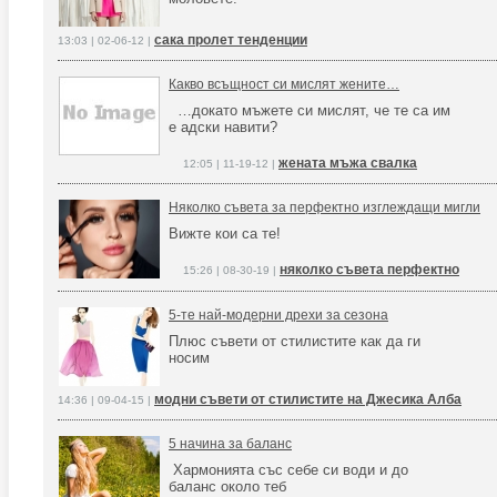
сака пролет тенденции
13:03 | 02-06-12 |
Какво всъщност си мислят жените…
…докато мъжете си мислят, че те са им
е адски навити?
жената мъжа свалка
12:05 | 11-19-12 |
Няколко съвета за перфектно изглеждащи мигли
Вижте кои са те!
няколко съвета перфектно
15:26 | 08-30-19 |
5-те най-модерни дрехи за сезонa
Плюс съвети от стилистите как да ги
носим
модни съвети от стилистите на Джесика Алба
14:36 | 09-04-15 |
5 начина за баланс
Хармонията със себе си води и до
баланс около теб