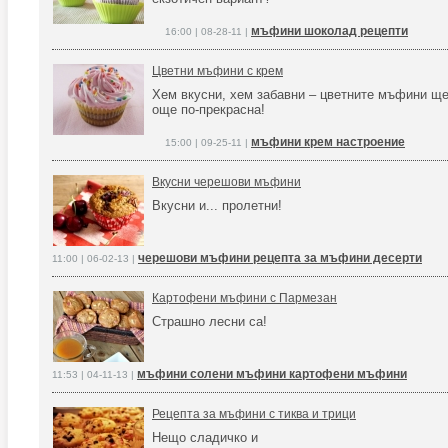
мъфини шоколад рецепти
16:00 | 08-28-11 |
Цветни мъфини с крем
Хем вкусни, хем забавни – цветните мъфини ще
още по-прекрасна!
мъфини крем настроение
15:00 | 09-25-11 |
Вкусни черешови мъфини
Вкусни и... пролетни!
черешови мъфини рецепта за мъфини десерти
11:00 | 06-02-13 |
Картофени мъфини с Пармезан
Страшно лесни са!
мъфини солени мъфини картофени мъфини
11:53 | 04-11-13 |
Рецепта за мъфини с тиква и трици
Нещо сладичко и