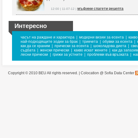
мъфини спагети рецепта
12:00 | 11-07-12 |
Интересно
часът на раждане и характера
|
модерни визии за есента
|
какво
най-подходящите зодии за брак
|
трикчета
|
обувки за есента
|
как да се храним
|
прически за есента
|
шоколадова диета
|
све
съдбата
|
женски прически
|
какво искат жените
|
как да запази
лесни прически
|
грижи за устните
|
проблеми във връзката
|
на
Copyright © 2010 BEU All rights reserved. |
Colocation @ Sofia Data Center