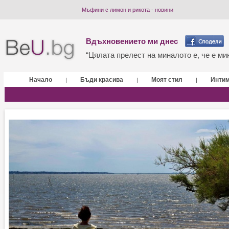
Мъфини с лимон и рикота - новини
Вдъхновението ми днес
“Цялата прелест на миналото е, че е мин
Начало
Бъди красива
Моят стил
Инти
|
|
|