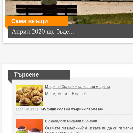
Сама вкъщи
Април 2020 ще бъде...
Търсене
Мъфини! Солени италиански мъфини
Мням, мням... Вкусно!
мъфини солени мъфини пармезан
12:00 | 02-15-13 |
Шоколадови мъфини с банани
Обичате ли мъфини? А искате ли да си ги хапне
екзотичен вариант?