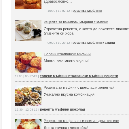
здравословно…
рецепта мъфини
16:00 | 12-02-12 |
Рецепта за ванилови мъфини с къпини
Страхотна рецепта, с която да покажете любовт
близките си хора!
рецепта мъфини къпини
09:20 | 10-20-12 |
Солени италиански мъфини
Много, ама много вкусни!
солени мъфини италиански мъфини рецепти
11:00 | 05-17-13 |
Рецепта за мъфини с шоколад и зелен чай
Уникално вкусна комбинация!
рецепта мъфини шоколад
12:30 | 12-08-12 |
Рецепта за мъфини от спагети с доматен сос
Доста вкусна глезотийка!