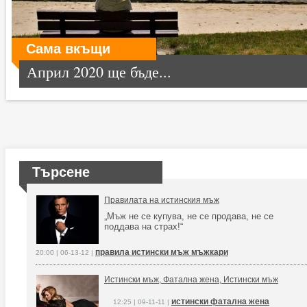
Сама вкъщи
Април 2020 ще бъде...
Търсене
Правилата на истинския мъж
„Мъж не се купува, не се продава, не се
поддава на страх!“
правила истински мъж мъжкари
20:00 | 06-13-12 |
Истински мъж, Фатална жена, Истински мъж
истински фатална жена
12:25 | 09-11-11 |