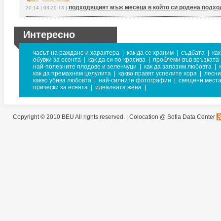
подходящият мъж месеца в който си родена подход
20:14 | 03-29-13 |
Интересно
часът на раждане и характера
|
как да се храним
|
съдбата
|
как
обувки за есента
|
как да си по-красива
|
проблеми във връзката
най-полезните плодове и зеленчуци
|
как да запазим любовта
|
как да премахнем целулита
|
какво правят успелите хора
|
лесни
какво убива любовта
|
най-силните фотографии
|
свещени места
прически за есента
|
идеалната жена
|
Copyright © 2010 BEU All rights reserved. |
Colocation @ Sofia Data Center