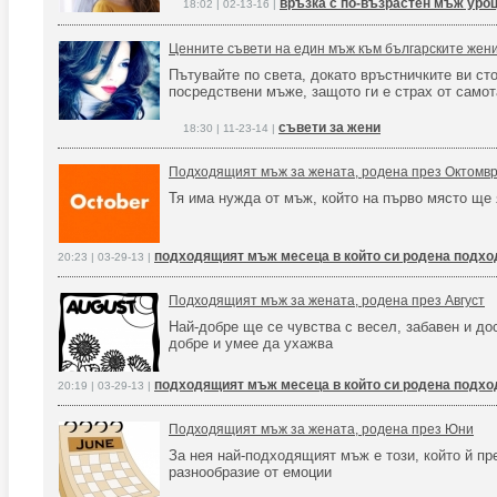
връзка с по-възрастен мъж уро
18:02 | 02-13-16 |
Ценните съвети на един мъж към българските жен
Пътувайте по света, докато връстничките ви сто
посредствени мъже, защото ги е страх от самота
съвети за жени
18:30 | 11-23-14 |
Подходящият мъж за жената, родена през Октомв
Тя има нужда от мъж, който на първо място ще 
подходящият мъж месеца в който си родена подход
20:23 | 03-29-13 |
Подходящият мъж за жената, родена през Август
Най-добре ще се чувства с весел, забавен и до
добре и умее да ухажва
подходящият мъж месеца в който си родена подход
20:19 | 03-29-13 |
Подходящият мъж за жената, родена през Юни
За нея най-подходящият мъж е този, който й пр
разнообразие от емоции