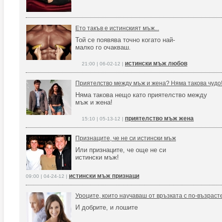
Ето такъв е истинският мъж...
Той се появява точно когато най-
малко го очакваш.
истински мъж любов
21:00 | 06-02-12 |
Приятелство между мъж и жена? Няма такова чудо
Няма такова нещо като приятелство между
мъж и жена!
приятелство мъж жена
15:10 | 05-13-12 |
Признаците, че не си истински мъж
Или признаците, че още не си
истински мъж!
истински мъж признаци
09:00 | 04-24-12 |
Уроците, които научаваш от връзката с по-възраст
И добрите, и лошите