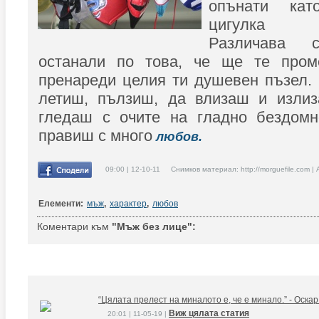
опънати кат
цигулка С
Различава 
останали по това, че ще те пром
пренареди целия ти душевен пъзел.
летиш, пълзиш, да влизаш и излиз
гледаш с очите на гладно бездомн
правиш с много
любов.
09:00 | 12-10-11 Снимков материал: http://morguefile.com |
Елементи:
мъж
,
характер
,
любов
Коментари към
"Мъж без лице":
“Цялата прелест на миналото е, че е минало.” - Оска
Виж цялата статия
20:01 | 11-05-19 |