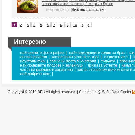
всяко пролетно листенце". Мартин Лутър
Виж цялата статия
11:55 | 04-05-18 |
1
2
3
4
5
6
7
8
9
10
›
»
Интересно
най-силните фотографии
|
най-подходящите зодии за брак
|
как
лесни прически
|
какво правят успелите хора
|
сериозен ли е
|
ш
неустоим грим
|
свещени места в България
|
съдбата
|
празнич
най-полезните плодове и зеленчуци
|
грижи за устните
|
какъв т
часът на раждане и характера
|
как да отслабнем през есента и 
най-добрият секс
|
Copyright © 2010 BEU All rights reserved. |
Colocation @ Sofia Data Center