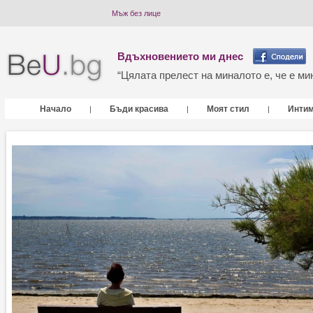
Мъж без лице
Вдъхновението ми днес
“Цялата прелест на миналото е, че е мин
Начало
Бъди красива
Моят стил
Инти
|
|
|