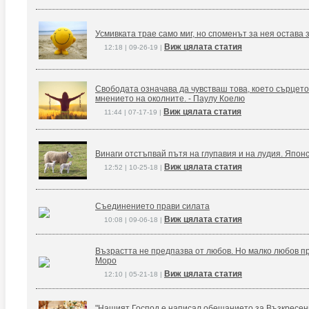
Усмивката трае само миг, но споменът за нея остава 
Виж цялата статия
12:18 | 09-26-19 |
Свободата означава да чувстваш това, което сърцето
мнението на околните. - Паулу Коелю
Виж цялата статия
11:44 | 07-17-19 |
Винаги отстъпвай пътя на глупавия и на лудия. Япон
Виж цялата статия
12:52 | 10-25-18 |
Съединението прави силата
Виж цялата статия
10:08 | 09-06-18 |
Възрастта не предпазва от любов. Но малко любов п
Моро
Виж цялата статия
12:10 | 05-21-18 |
"Нашият Господ е написал обещанието за Възкресение