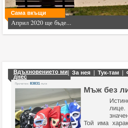
Сама вкъщи
Април 2020 ще бъде...
Вдъхновението ми
|
За нея
|
Тук-там
|
днес
83831
Прочетен:
пъти
Мъж без л
Исти
лице
значе
Той има харак