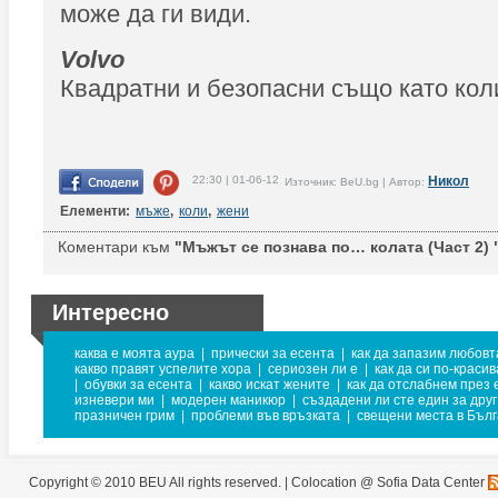
може да ги види.
Volvo
Квадратни и безопасни също като кол
22:30 | 01-06-12
Никол
Източник: BeU.bg | Автор:
Елементи:
мъже
,
коли
,
жени
Коментари към
"Мъжът се познава по… колата (Част 2) 
Интересно
каква е моята аура
|
прически за есента
|
как да запазим любовт
какво правят успелите хора
|
сериозен ли е
|
как да си по-красив
|
обувки за есента
|
какво искат жените
|
как да отслабнем през 
изневери ми
|
модерен маникюр
|
създадени ли сте един за друг
празничен грим
|
проблеми във връзката
|
свещени места в Бъл
Copyright © 2010 BEU All rights reserved. |
Colocation @ Sofia Data Center