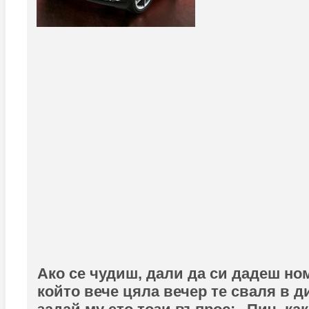
Ако се чудиш, дали да си дадеш но
който вече цяла вечер те сваля в д