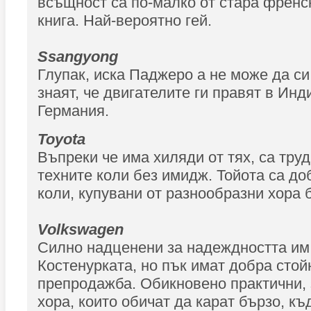
всъщност са по-малко от стара френс
книга. Най-вероятно гей.
Ssangyong
Глупак, иска Паджеро а не може да си 
знаят, че двигателите ги правят в Инди
Германия.
Toyota
Въпреки че има хиляди от тях, са тру
техните коли без имидж. Тойота са д
коли, купувани от разнообразни хора 
Volkswagen
Силно надценени за надеждността им 
Костенурката, но пък имат добра стой
препродажба. Обикновено практични,
хора, които обичат да карат бързо, къ