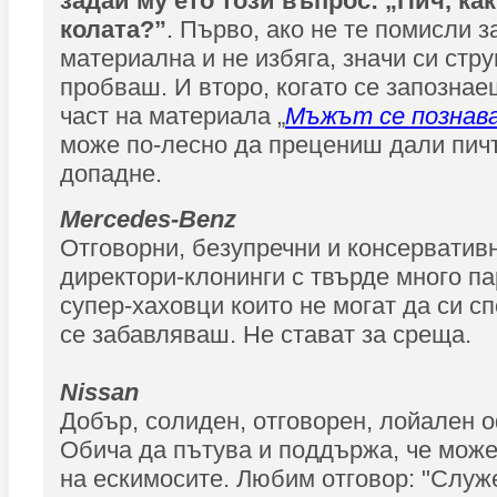
задай му ето този въпрос: „Пич, как
колата?”
. Първо, ако не те помисли з
материална и не избяга, значи си стру
пробваш. И второ, когато се запознае
част на материала „
Мъжът се познав
може по-лесно да прецениш дали пич
допадне.
Mercedes-Benz
Отговорни, безупречни и консерватив
директори-клонинги с твърде много п
супер-хаховци които не могат да си сп
се забавляваш. Не стават за среща.
Nissan
Добър, солиден, отговорен, лойален 
Обича да пътува и поддържа, че може
на ескимосите. Любим отговор: "Служ