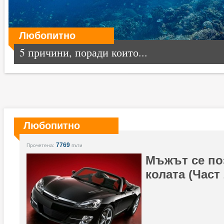
Любопитно
5 причини, поради които...
Любопитно
7769
Прочетена:
пъти
Мъжът се по
колата (Част 