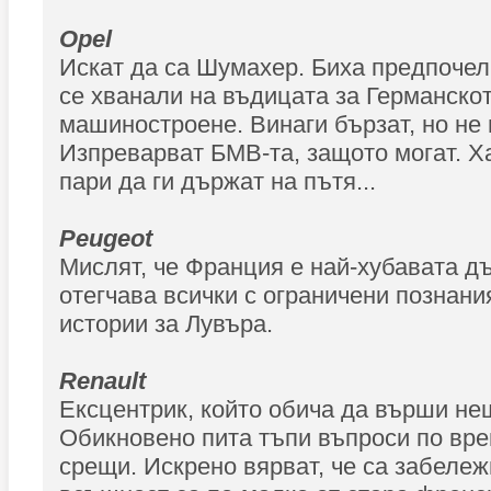
Opel
Искат да са Шумахер. Биха предпочел
се хванали на въдицата за Германско
машиностроене. Винаги бързат, но не
Изпреварват БМВ-та, защото могат. Х
пари да ги държат на пътя...
Peugeot
Мислят, че Франция е най-хубавата дъ
отегчава всички с ограничени познани
истории за Лувъра.
Renault
Ексцентрик, който обича да върши не
Обикновено пита тъпи въпроси по вре
срещи. Искрено вярват, че са забележ