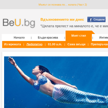
Мъжът се познава по… колата (Част 2)
Вдъхновението ми днес
“Цялата прелест на миналото е, че е мин
Моят стил
Начало
Бъди красива
Инти
|
|
|
Из мрежата
Любопитно
01.00 a.m.
Сама вкъщи
Препоръча
|
|
|
|