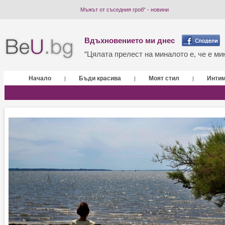
Мъжът от съседния гроб“ - новини
Вдъхновението ми днес
“Цялата прелест на миналото е, че е мин
Начало
Бъди красива
Моят стил
Инти
|
|
|