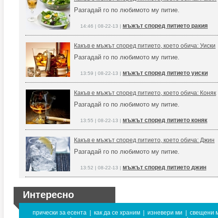
Разгадай го по любимото му питие.
мъжът според питието ракия
14:46 | 08-22-13 |
Какъв е мъжът според питието, което обича: Уиски
Разгадай го по любимото му питие.
мъжът според питието уиски
13:59 | 08-22-13 |
Какъв е мъжът според питието, което обича: Коняк
Разгадай го по любимото му питие.
мъжът според питието коняк
13:55 | 08-22-13 |
Какъв е мъжът според питието, което обича: Джин
Разгадай го по любимото му питие.
мъжът според питието джин
13:52 | 08-22-13 |
Интересно
прически за есента
|
как да се храним
|
изневери ми
|
свещени м