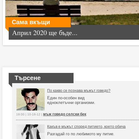
Сама вкъщи
Април 2020 ще бъде...
Търсене
По какво се познава мъжът говедо?
Един по-особен вид
едноклетъчни организми.
мъж говедо селски бек
19:00 | 10-18-12 |
Какъв е мъжът според питието, което обича
Разгадай го по любимото му питие.