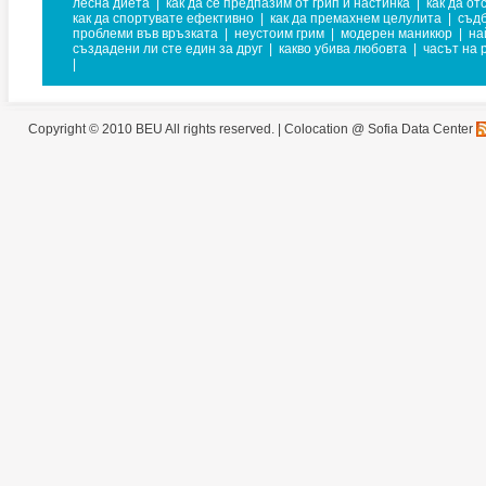
лесна диета
|
как да се предпазим от грип и настинка
|
как да от
как да спортувате ефективно
|
как да премахнем целулита
|
съд
проблеми във връзката
|
неустоим грим
|
модерен маникюр
|
на
създадени ли сте един за друг
|
какво убива любовта
|
часът на 
|
Copyright © 2010 BEU All rights reserved. |
Colocation @ Sofia Data Center