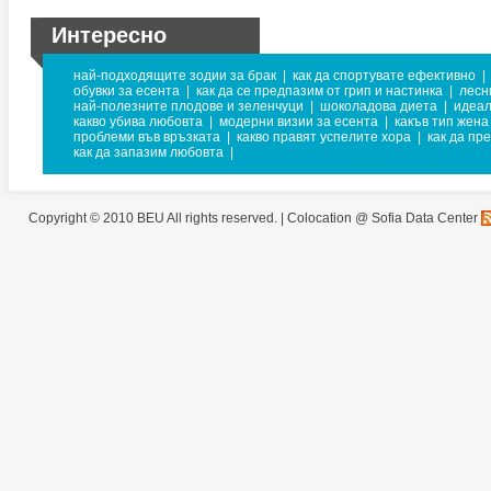
Интересно
най-подходящите зодии за брак
|
как да спортувате ефективно
|
обувки за есента
|
как да се предпазим от грип и настинка
|
лесн
най-полезните плодове и зеленчуци
|
шоколадова диета
|
идеал
какво убива любовта
|
модерни визии за есента
|
какъв тип жена
проблеми във връзката
|
какво правят успелите хора
|
как да пр
как да запазим любовта
|
Copyright © 2010 BEU All rights reserved. |
Colocation @ Sofia Data Center