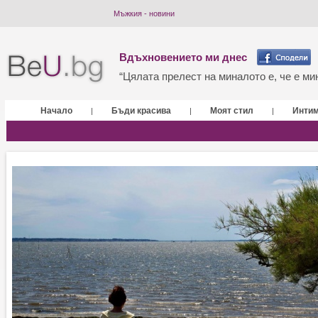
Мъжкия - новини
Вдъхновението ми днес
“Цялата прелест на миналото е, че е мин
Начало
Бъди красива
Моят стил
Инти
|
|
|