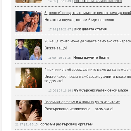
естествени начина няколко
14:55 | 06-19-19 |
5 „женски” неща, които мъжете никога няма да раз
Но ако ги научат, ще им бъде по-лесно
Виж цялата статия
17:19 | 12-21-17 |
20 неща, които може да знаете само ако сте израс
Вижте защо!
Неща научите братя
11:00 | 10-31-16 |
4 причини лъмбърсексуалните мъже да са изкушен
Вижте какво прави лъмбърсексуалните мъже н
за дамите!
лъмбърсексуален секси мъже
13:00 | 04-16-16 |
Големият оргазъм и 4 начина да го изпитаме
Разтърсващо изживяване – възможно!
оргазъм разтърсващ оргазъм
21:17 | 11-19-15 |