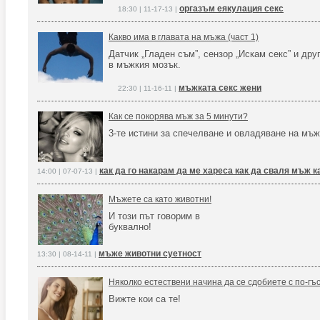
оргазъм еякулация секс
18:30 | 11-17-13 |
Какво има в главата на мъжа (част 1)
Датчик „Гладен съм”, сензор „Искам секс” и дру
в мъжкия мозък.
мъжката секс жени
22:30 | 11-16-11 |
Как се покорява мъж за 5 минути?
3-те истини за спечелване и овладяване на мъж
как да го накарам да ме хареса как да сваля мъж к
14:00 | 07-07-13 |
Мъжете са като животни!
И този път говорим в
буквално!
мъже животни суетност
13:30 | 08-14-11 |
Няколко естествени начина да се сдобиете с по-гъс
Вижте кои са те!