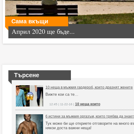
Сама вкъщи
Април 2020 ще бъде...
Търсене
10 неща в мъжкия гардероб, които дразнят жените
Вижте кои са те…
10 неща които
12:45 | 11-22-16 |
6 истини за мъжкия оргазъм, които трябва да знае
Тук може би ще откриете отговорите на много в
някои доста важни неща!