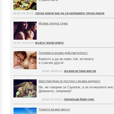
лятна рокля как да си направите лятна рокля
09:30 | 05-26-13 |
Мъжка гледна точка
мъжът жени опита
14:14 | 11-22-12 |
Горчивата мъжка действителност
Каквото и да ви каже той, истината
е съвсем друга!
мъжки истини мисли
19:00 | 08-05-12 |
Щастлив брак се постига с мъжка щедрост
Не, не говорим за Cayenne, а за по-малките жес
Диаманти, например!
подаръци брак секс
20:16 | 01-24-12 |
Горката мъжка мисъл