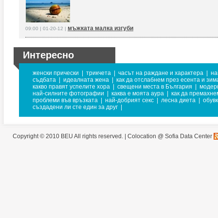
мъжката малка изгуби
09:00 | 01-20-12 |
Интересно
женски прически
|
трикчета
|
часът на раждане и характера
|
на
съдбата
|
идеалната жена
|
как да отслабнем през есента и зим
какво правят успелите хора
|
свещени места в България
|
модерн
най-силните фотографии
|
каква е моята аура
|
как да премахне
проблеми във връзката
|
най-добрият секс
|
лесна диета
|
обувк
създадени ли сте един за друг
|
Copyright © 2010 BEU All rights reserved. |
Colocation @ Sofia Data Center