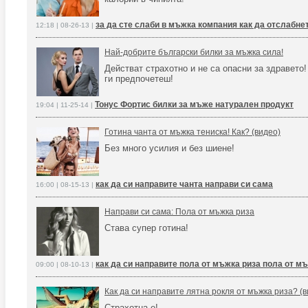
за да сте слаби в мъжка компания как да отслабне
12:18 | 08-26-13 |
Най-добрите български билки за мъжка сила!
Действат страхотно и не са опасни за здравето!
ги предпочетеш!
Тонус Фортис билки за мъже натурален продукт
19:04 | 11-25-14 |
Готина чанта от мъжка тениска! Как? (видео)
Без много усилия и без шиене!
как да си направите чанта направи си сама
16:00 | 08-15-13 |
Направи си сама: Пола от мъжка риза
Става супер готина!
как да си направите пола от мъжка риза пола от м
09:00 | 08-10-13 |
Как да си направите лятна рокля от мъжка риза? (в
Страхотна е!