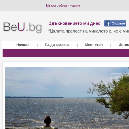
Мъжка работа - новини
Вдъхновението ми днес
“Цялата прелест на миналото е, че е мин
Начало
Бъди красива
Моят стил
Инти
|
|
|