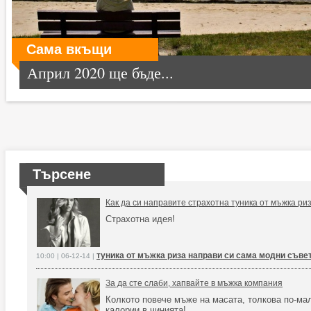
Сама вкъщи
Април 2020 ще бъде...
Търсене
Как да си направите страхотна туника от мъжка риз
Страхотна идея!
туника от мъжка риза направи си сама модни съве
10:00 | 06-12-14 |
За да сте слаби, хапвайте в мъжка компания
Колкото повече мъже на масата, толкова по-ма
калории в чинията!