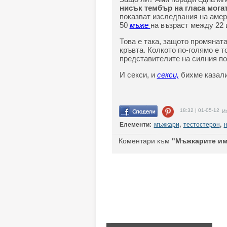
нисък тембър на гласа могат
показват изследвания на амер
50
мъже
на възраст между 22 и
Това е така, защото промяната
кръвта. Колкото по-голямо е т
представителите на силния по
И секси, и
секси,
бихме казали
18:32 | 01-05-12
Из
Елементи:
мъжкари
,
тестостерон
,
н
Коментари към
"Мъжкарите има