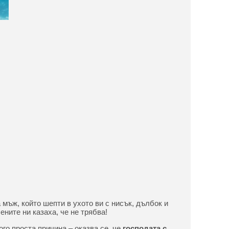
 мъж, който шепти в ухото ви с нисък, дълбок и
ените ни казаха, че не трябва!
го проста причина – оказва се, че
господата с