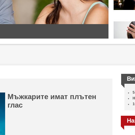
Ви
5
Мъжкарите имат плътен
Н
глас
1
На