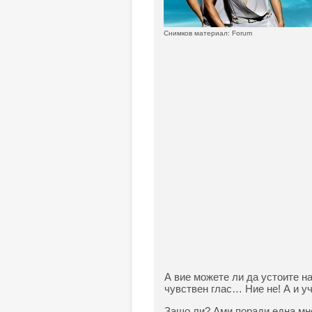
Снимков материал: Forum
А вие можете ли да устоите на
чувствен глас… Ние не! А и уч
Защо ли? Ами поради една мно