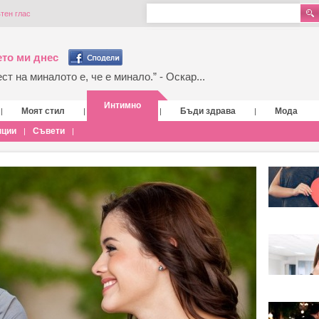
тен глас
то ми днес
т на миналото е, че е минало.” - Оскар...
Интимно
Моят стил
Бъди здрава
Мода
|
|
|
|
нции
Съвети
|
|