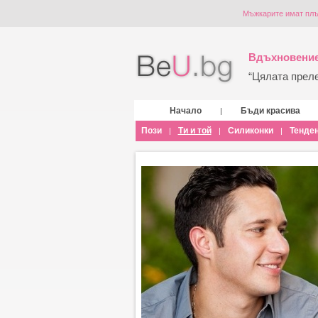
Мъжкарите имат плъ
Вдъхновение
“Цялата прелес
Начало
Бъди красива
|
Пози
Ти и той
Силиконки
Тенде
|
|
|