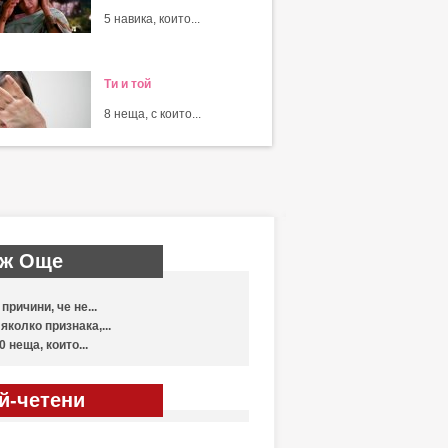
5 навика, които...
Ти и той
8 неща, с които...
ж Още
 причини, че не...
яколко признака,...
0 неща, които...
й-четени