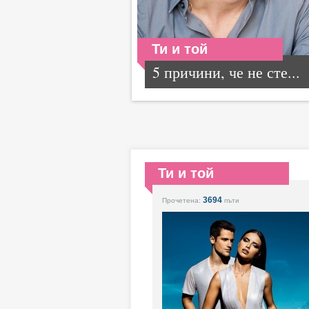
Ти и той
5 причини, че не сте...
Ти и той
3694
Прочетена:
пъти