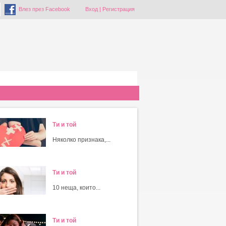
Влез през Facebook
Вход
|
Регистрация
Ти и той
Няколко признака,...
Ти и той
10 неща, които...
Ти и той