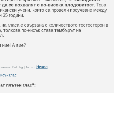
 да се похвалят с по-висока плодовитост
. Това
икански учени, които са провели проучване между
 35 години.
 на гласа е свързана с количеството тестостерон в
о, толкова по-нисък става тембърът на
л.
 ние! А вие?
Никол
точник: BeU.bg | Автор:
исък глас
т плътен глас":