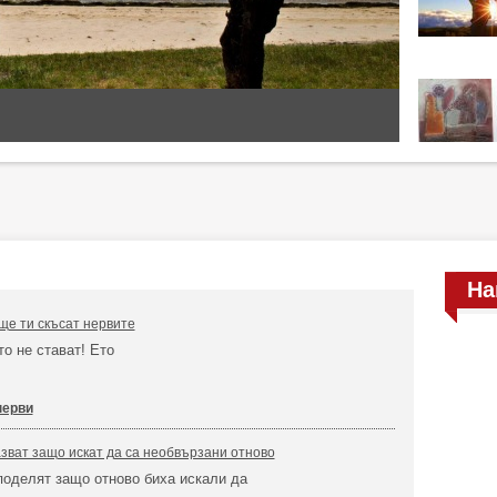
На
 ще ти скъсат нервите
то не стават! Ето
нерви
ват защо искат да са необвързани отново
поделят защо отново биха искали да