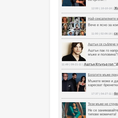
Же
12:00 | 10-10-16 |
Най-сексапилните 
Вече е ясно за ко
се
11:00 | 02-06-16 |
Аштън се съблече ч
Аштън пак го напр
мъже и половина”!
Аштън Ктъчър гол "
11:49 | 09-21-11 |
Богатите мъже пре
Мъжете може и да 
харесват брюнетки
бо
17:37 | 04-27-11 |
Тези мъже не струв
Не се занимавайте
типове момичета