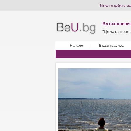
Мъже по добри от же
Вдъхновение
“Цялата прелес
Начало
Бъди красива
|