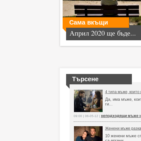
Сама вкъщи
Април 2020 ще бъде...
Търсене
4 типа мъже, които
Да, има мъже, кои
ги...
неподходящи мъже 
09:00 | 06-05-12 |
Женени мъже разказ
10 женени мъже с
са ергени…