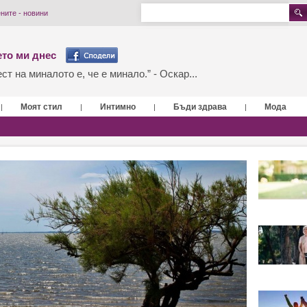
ните - новини
то ми днес
т на миналото е, че е минало.” - Оскар...
Моят стил
Интимно
Бъди здрава
Мода
|
|
|
|