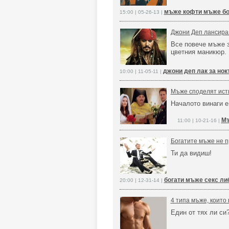
мъже кофти мъже бо
15:00 | 05-26-13 |
Джони Деп лансира 
Все повече мъже 
цветния маникюр.
джони деп лак за нок
10:00 | 11-05-11 |
Мъже споделят исти
Началото винаги е
Мъ
11:00 | 10-21-16 |
Богатите мъже не п
Ти да видиш!
богати мъже секс ли
20:00 | 12-31-14 |
4 типа мъже, които 
Един от тях ли си