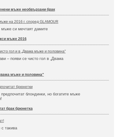
нени мъже необвързани брак
мъже на 2016 г. според GLAMOUR
и мъже си мечтаят дамите
кси мъже 2016
исто гол и в „Двама мъже и половина”
ави – появи се чисто гол в „Двама
Двама мъже и половина"
дпочитат брюнетки
предпочитат блондинки, но богатите мъже
!
гат брак брюнетка
ат!
 с такива
!