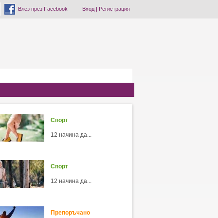
Влез през Facebook
Вход
|
Регистрация
Спорт
12 начина да...
Спорт
12 начина да...
Препоръчано