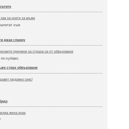
гатите
лак за нокти за мъже
залитат към
ти джак спароу
нските причини за страха си от обвързване
 по-хубаво.
же страх обвързване
равят редовно секс!
бидо
всяка жена иска
?