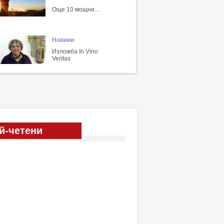
Още 10 мощни...
Новини
Изложба In Vino
Veritas
й-четени