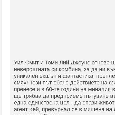
Уил Смит и Томи Лий Джоунс отново 
невероятната си комбина, за да ни въ
уникален екшън и фантастика, препле
смях! Този път обаче действието на 
пренесе и в 60-те години на миналия 
ще трябва да предприеме пътуване в
една-единствена цел - да опази живо
агент Кей, превърнал се в мишена на