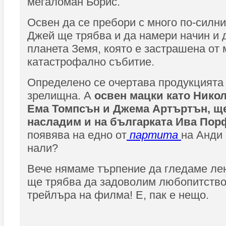
мегаломан Борис.
Освен да се пребори с много по-силни
Джей ще трябва и да намери начин и 
планета Земя, която е застрашена от
катастрофално събитие.
Определено се очертава продукцията
зрелищна. А
освен мацки като Нико
Ема Томпсън и Джема Артъртън, ще
насладим и на българката Ива По
появява на едно от
партита
на Анди 
нали?
Вече нямаме търпение да гледаме лент
ще трябва да задоволим любопитство
трейлъра на филма! Е, пак е нещо.