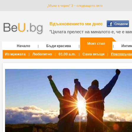
„Мъже в черно” 3 – следващото лято
Вдъхновението ми днес
“Цялата прелест на миналото е, че е мин
Моят стил
Начало
Бъди красива
Инти
|
|
|
Из мрежата
Любопитно
01.00 a.m.
Сама вкъщи
Препоръча
|
|
|
|