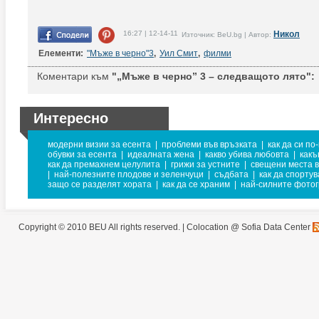
16:27 | 12-14-11
Никол
Източник: BeU.bg | Автор:
Елементи:
"Мъже в черно"3
,
Уил Смит
,
филми
Коментари към
"„Мъже в черно” 3 – следващото лято":
Интересно
модерни визии за есента
|
проблеми във връзката
|
как да си по
обувки за есента
|
идеалната жена
|
какво убива любовта
|
какъ
как да премахнем целулита
|
грижи за устните
|
свещени места 
|
най-полезните плодове и зеленчуци
|
съдбата
|
как да спорту
защо се разделят хората
|
как да се храним
|
най-силните фото
Copyright © 2010 BEU All rights reserved. |
Colocation @ Sofia Data Center