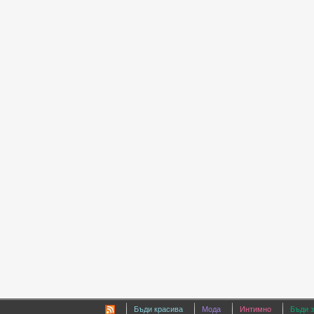
Бъди красива
Мода
Интимно
Бъди 