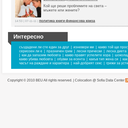
Кой ще реши проблемите на света –
мъжете или жените?
политика книги финансова криза
14:53 | 07-11-11 |
Интересно
създадени ли сте един за друг
|
изневери ми
|
какво той ще прос
сериозен ли е
|
празничен грим
|
лесни прически
|
лесна диета
|
как да запазим любовта
|
какво правят успелите хора
|
шокола
какво убива любовта
|
обувки за есента
|
какъв тип жена си
|
как
часът на раждане и характера
|
най-добрият секс
|
грижи за уст
Copyright © 2010 BEU All rights reserved. |
Colocation @ Sofia Data Center