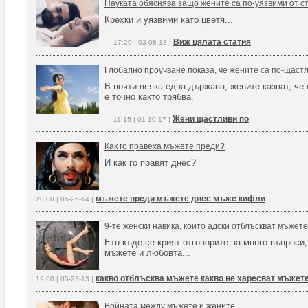
Науката обяснява защо жените са по-уязвими от с
Крехки и уязвими като цветя...
Виж цялата статия
17:29 | 03-08-18 |
Глобално проучване показа, че жените са по-щаст
В почти всяка една държава, жените казват, че
е точно както трябва.
Жени щастливи по
11:15 | 01-10-17 |
Как го правеха мъжете преди?
И как го правят днес?
мъжете преди мъжете днес мъже кифли
20:00 | 05-26-14 |
9-те женски навика, които адски отблъскват мъжете
Ето къде се крият отговорите на много въпроси,
мъжете и любовта...
какво отблъсква мъжете какво не харесват мъжет
19:00 | 05-23-13 |
Войната между мъжете и жените