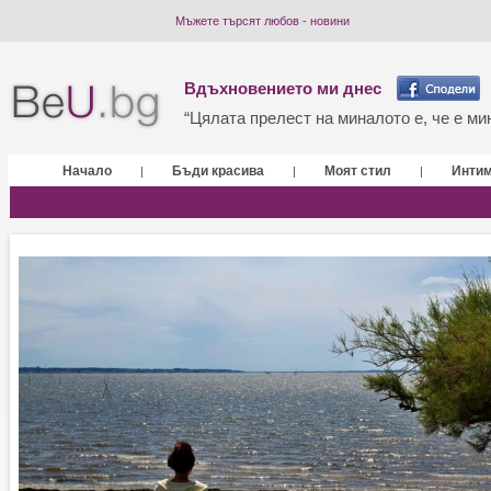
Мъжете търсят любов - новини
Вдъхновението ми днес
“Цялата прелест на миналото е, че е мин
Начало
Бъди красива
Моят стил
Инти
|
|
|