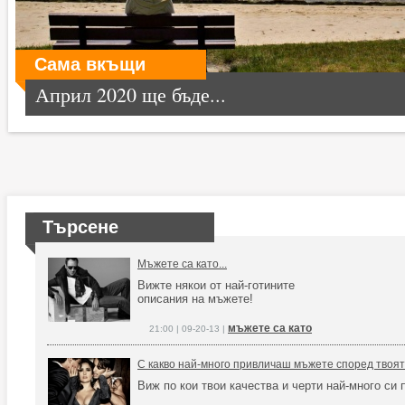
Сама вкъщи
Април 2020 ще бъде...
Търсене
Мъжете са като...
Вижте някои от най-готините
описания на мъжете!
мъжете са като
21:00 | 09-20-13 |
С какво най-много привличаш мъжете според твоя
Виж по кои твои качества и черти най-много си