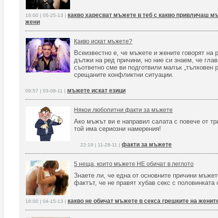
какво харесват мъжете в теб с какво привличаш м
16:00 | 05-25-13 |
жени
Какво искат мъжете?
Всеизвестно е, че мъжете и жените говорят на 
дължи на ред причини, но ние си знаем, че глав
съответно сме ви подготвили малък „тълковен р
срещаните конфликтни ситуации.
мъжете искат езици
09:57 | 03-08-11 |
Някои любопитни факти за мъжете
Ако мъжът ви е направил салата с повече от три
той има сериозни намерения!
факти за мъжете
22:19 | 11-28-11 |
5 неща, които мъжете НЕ обичат в леглото
Знаете ли, че една от основните причини мъжет
фактът, че не правят хубав секс с половинката 
какво не обичат мъжете в секса грешките на жените
18:00 | 04-15-13 |