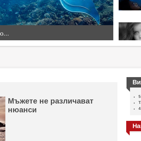
...
Ви
5
Мъжете не различават
Т
нюанси
4
На