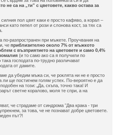
 се сърдим за това на половинката си и да
о не са на „ти” с цветовете, какво остава за
силния пол цвят каки е просто кафяво, а корал –
нси като пепел от рози и слонова кост, за тях са
.
та по-разпространен при мъжете. Проучвания на
и, че
приблизително около 7% от мъжкото
облем с възприятието на цветовете и само 0,4%
аномалия
(и то само ако са я получили по
 така господата по-трудно различават
одата от дамите.
ваме да убедим мъжа си, че роклята ни не е просто
ва ли ще постигнем голям успех. По-вероятно е да
подобен на този: „Да, скъпа, точно така! И
арът светне коралово, моля те спри, а на
ват, че страдаме от синдрома "Два крака - три
 упрекнем, за това, че не познават добре цветовете.
реден път?!