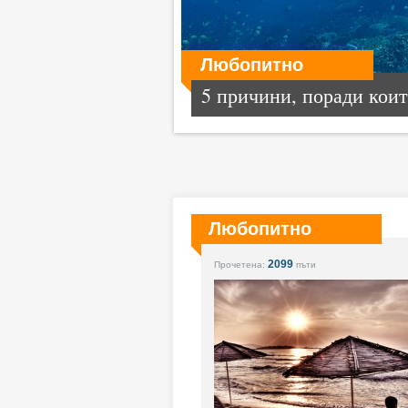
Любопитно
5 причини, поради които
Любопитно
2099
Прочетена:
пъти