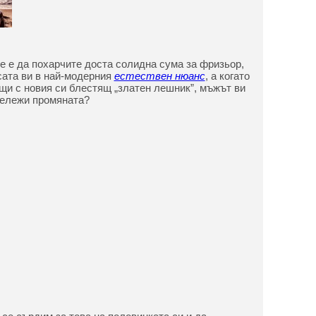
е е да похарчите доста солидна сума за фризьор,
сата ви в най-модерния
естествен нюанс
, а когато
щи с новия си блестящ „златен лешник”, мъжът ви
бележи промяната?