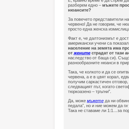
Е, крайно време е да спрем да
разберем едно –
мъжете прост
нюансите?
За повечето представители на 
червено! Да не говорим, че нюа
просто една женска измислица
Факт е, че далтонизмът е дос
американски учени са показал
население на земята има пр
от
жените
страдат от тази 
наследство от баща си). Също
разнообразните нюанси в прир
Така, че колкото и да се опит
червена, а е в цвят корал, ед
получим саркастичен отговор, 
следващият път, когато светоф
тюркоазено – тръгни”.
Да, може
мъжете
да ни обвиня
педала", но и ние можем да ги
Така не ставаме ли 1:1…за по