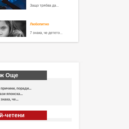
Защо трябва да...
Любопитно
7 знака, че детето...
ж Още
 причини, поради...
ази японска...
 знака, че...
й-четени