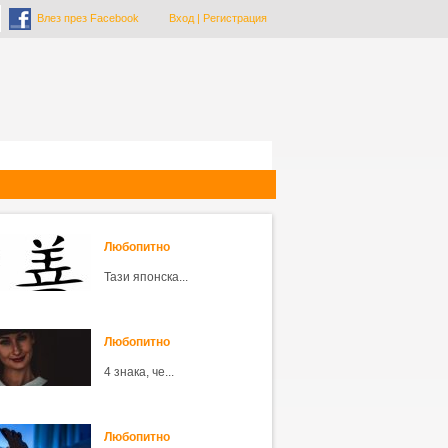
Влез през Facebook
Вход
|
Регистрация
Любопитно
Тази японска...
Любопитно
4 знака, че...
Любопитно