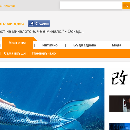
ат нюанси
то ми днес
т на миналото е, че е минало.” - Оскар...
Моят стил
Интимно
Бъди здрава
Мода
|
|
|
|
Сама вкъщи
Препоръчано
|
|
|