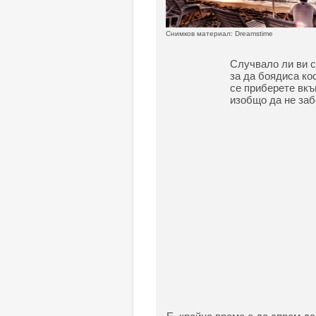
Снимков материал: Dreamstime
Случвало ли ви с
за да боядиса ко
се приберете вкъ
изобщо да не за