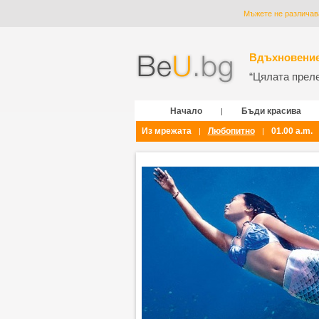
Мъжете не различав
Вдъхновение
“Цялата прелес
Начало
Бъди красива
|
Из мрежата
Любопитно
01.00 a.m.
|
|