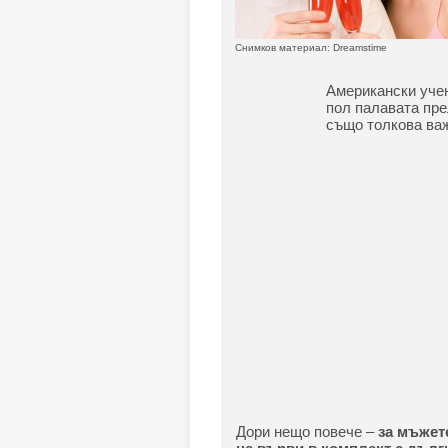
Снимков материал: Dreamstime
Американски учен
пол палавата пре
също толкова важ
Дори нещо повече –
за мъжет