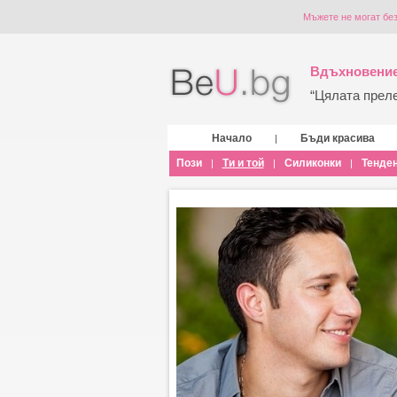
Мъжете не могат без
Вдъхновение
“Цялата прелес
Начало
Бъди красива
|
Пози
Ти и той
Силиконки
Тенде
|
|
|