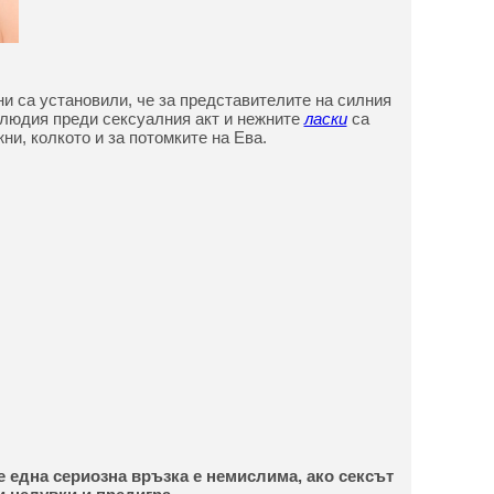
и са установили, че за представителите на силния
людия преди сексуалния акт и нежните
ласки
са
ни, колкото и за потомките на Ева.
е една сериозна връзка е немислима, ако сексът