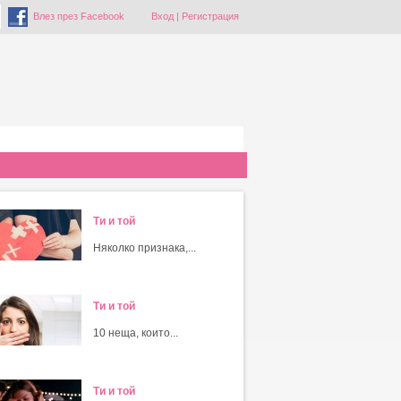
Влез през Facebook
Вход
|
Регистрация
Ти и той
Няколко признака,...
Ти и той
10 неща, които...
Ти и той