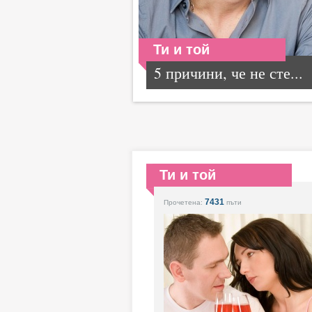
Ти и той
5 причини, че не сте...
Ти и той
7431
Прочетена:
пъти