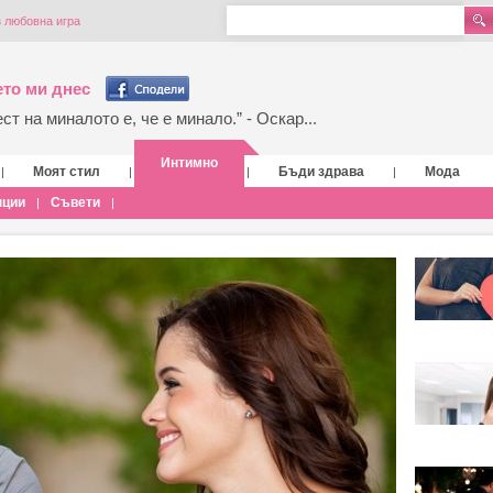
 любовна игра
то ми днес
т на миналото е, че е минало.” - Оскар...
Интимно
Моят стил
Бъди здрава
Мода
|
|
|
|
нции
Съвети
|
|