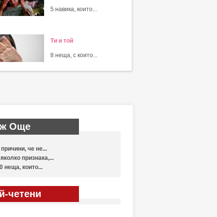
5 навика, които...
Ти и той
8 неща, с които...
ж Още
 причини, че не...
яколко признака,...
0 неща, които...
й-четени