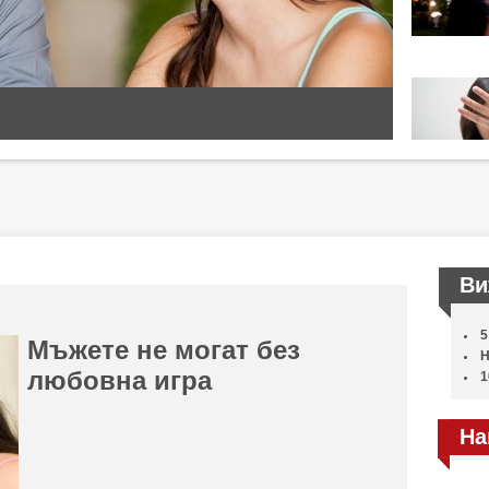
Ви
5
Мъжете не могат без
Н
любовна игра
1
На