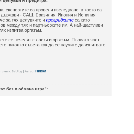
и целувки и предигра.
на, експертите са провели изследване, в което са
 държави - САЩ, Бразилия, Япония и Испания.
че за тях целувките и
прегръдките
са като
ов между тях и партньорките им. А най-щастливи
тях изпитва оргазъм.
те се печелят с ласки и оргазъм. Първата част
 ето няколко съвета как да се научите да изпитвате
Никол
точник: BeU.bg | Автор:
ат без любовна игра":