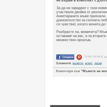
не върви в комплект с дълг
За да ни зарадват с тази нови
участвали двойки от различни
Анкетираните мъже признали, 
доказателство за силната люб
се чувстват, когато жената до 
Разбрахте ли, момичета? Мъже
оставаме на вас, а за втората
множествен оргазъм.
21:00 | 10-30-11
Из
Елементи:
мъжете
,
искат
,
ласки
Коментари към
"Мъжете не мог