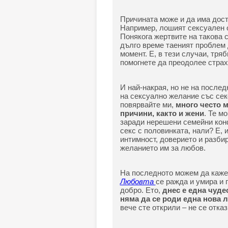
Причината може и да има дост
Например, лошият сексуален о
Понякога жертвите на такова 
дълго време таеният проблем 
момент. Е, в тези случаи, тря
помогнете да преодолее страх
И най-накрая, но не на послед
на сексуално желание със секс
повярвайте ми,
много често 
причини, както и жени
. Те м
заради нерешени семейни конф
секс с половинката, нали? Е, 
интимност, доверието и разби
желанието им за любов.
На последното можем да кажем
Любовта
се ражда и умира и 
добро. Ето,
днес е една чуде
няма да се роди една нова 
вече сте открили – не се отка