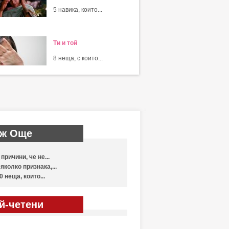
5 навика, които...
Ти и той
8 неща, с които...
ж Още
 причини, че не...
яколко признака,...
0 неща, които...
й-четени