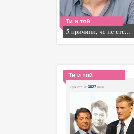
Ти и той
5 причини, че не сте...
Ти и той
3827
Прочетена:
пъти