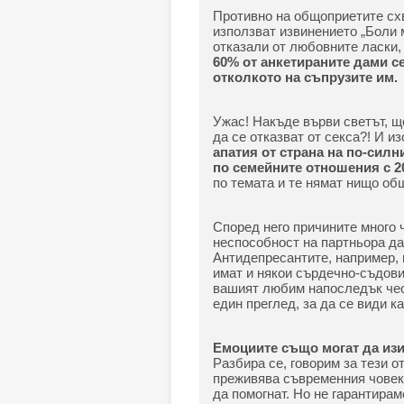
Противно на общоприетите сх
използват извинението „Боли м
отказали от любовните ласки, 
60% от анкетираните дами се 
отколкото на съпрузите им.
Ужас! Накъде върви светът, що
да се отказват от секса?! И из
апатия от страна на по-сил
по семейните отношения с 2
по темата и те нямат нищо общ
Според него причините много 
неспособност на партньора д
Антидепресантите, например,
имат и някои сърдечно-съдови
вашият любим напоследък чест
един преглед, за да се види ка
Емоциите също могат да изи
Разбира се, говорим за тези о
преживява съвременния човек
да помогнат. Но не гарантирам