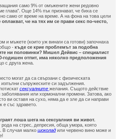
ващания само 9% от омъжените жени редовно
е глава”. Още 14% пък признават, че биха се
но само от време на време. А на фона на това цели
оплакват, че на тях им се прави секс по-често,
м и мъжете (които уж винаги са готови) започнаха
общо -
къде се крие проблемът за подобна
ните ни половинки? Мишел Дейвис – специалист
0-годишен отпит, има няколко предположения
о с друга жена.
често могат да са свързани с физическата
а изпълни съпружеските си задължения.
 потискат
сексуалните
желания. Същото действие
 заболявания или хормонални промени. Затова, ако
о ви оставя на сухо, няма да е зле да си направи
к е със здравето.
граят лоша шега на сексуалния ви живот.
т рода на стрес, депресия, обща умора, която
. В случая малко
шоколад
или червено вино може и
е!