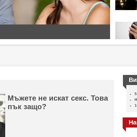
Ви
5
Мъжете не искат секс. Това
Н
пък защо?
1
На