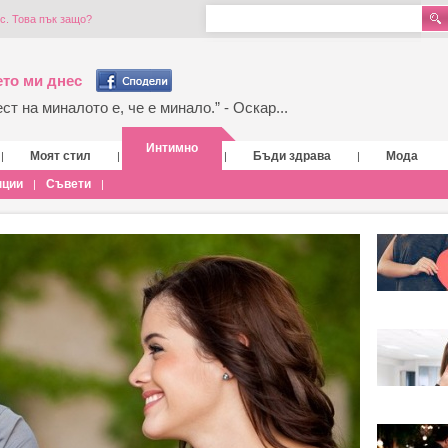
с. Това пък защо?
то ми днес
т на миналото е, че е минало.” - Оскар...
Интимно
Моят стил
Бъди здрава
Мода
|
|
|
|
нции
Съвети
|
|