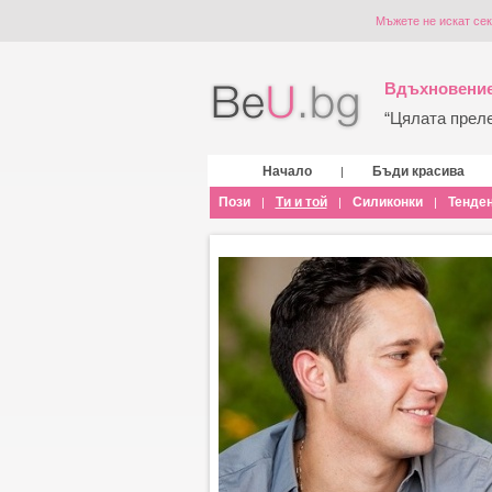
Мъжете не искат сек
Вдъхновение
“Цялата прелес
Начало
Бъди красива
|
Пози
Ти и той
Силиконки
Тенде
|
|
|