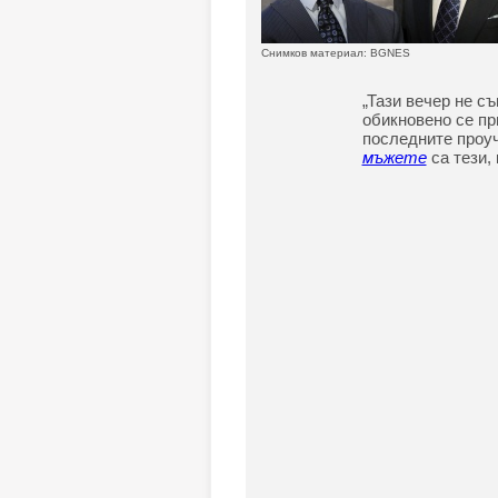
Снимков материал: BGNES
„Тази вечер не с
обикновено се при
последните проу
мъжете
са тези, 