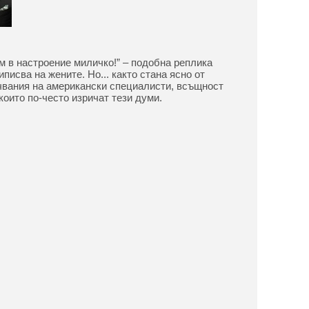
ъм в настроение миличко!” – подобна реплика
писва на жените. Но... както стана ясно от
чвания на американски специалисти, всъщност
които по-често изричат тези думи.