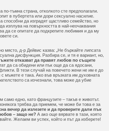
а по-тъмна страна, отколкото сте предполагали.
пит в пубертета или дори сексуално насилие.
са способни да изградят щастливо семейство, но
да изплува на повърхността в най-неочаквания
бва да се опитате да подкрепите любимия и да му
овете си.
но място, д-р Дейвис казва: „Не бъркайте липсата
уална дисфункция. Разбира се, и тя е вариант, но,
мъжете отказват да правят любов по същите
огат да са обидени или пък още да са ядосани,
ликти. В тези случай на повечето жени не им е до
и с мъжете е така. Ако във връзката им духовната
рателството са изчезнали, това може да убие
 само едно, като французите – такъв е животът.
понякога трябва да приемем, че може би това е за
сна вечер да излезете и да проверите дали пък
любов – защо не?
А ако още вярвате в тази, която
звайте. Желаем ви успех, който и път да изберете!