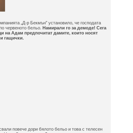
мпанията „Д-р Бекмън” установило, че господата
 по червеното бельо.
Намирали го за демоде! Сега
и на Адам предпочитат дамите, които носят
и гащички.
вали повече дори бялото бельо и това с телесен