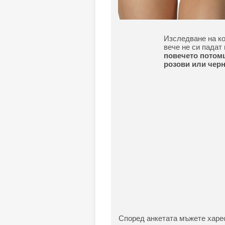
Изследване на ко
вече не си падат
повечето потомц
розови или черн
Според анкетата мъжете харес