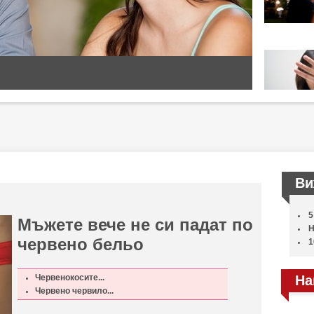
Ви
5
Мъжете вече не си падат по
Н
червено бельо
1
Червенокосите...
На
Червено червило...