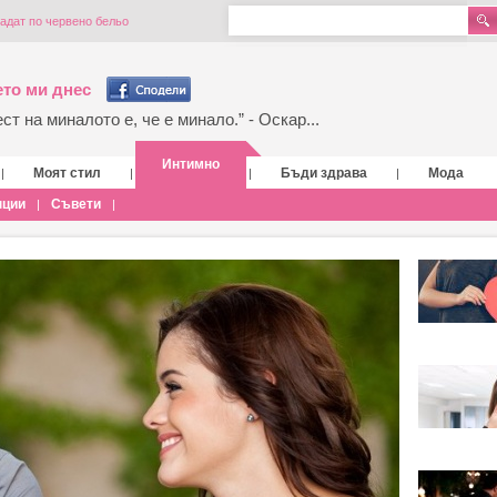
адат по червено бельо
то ми днес
т на миналото е, че е минало.” - Оскар...
Интимно
Моят стил
Бъди здрава
Мода
|
|
|
|
нции
Съвети
|
|