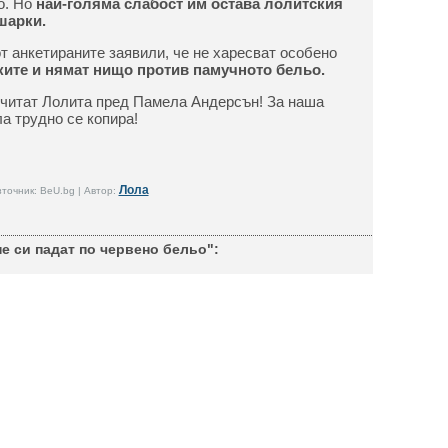
о. Но
най-голяма слабост им остава лолитския
шарки.
т анкетираните заявили, че не харесват особено
ите и нямат нищо против памучното бельо.
очитат Лолита пред Памела Андерсън! За наша
а трудно се копира!
Лола
точник: BeU.bg | Автор:
е си падат по червено бельо":