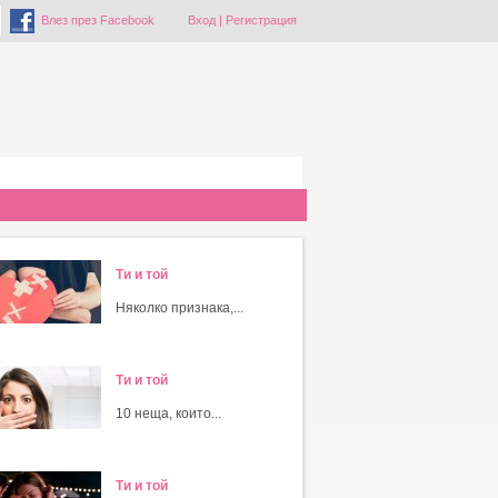
Влез през Facebook
Вход
|
Регистрация
Ти и той
Няколко признака,...
Ти и той
10 неща, които...
Ти и той