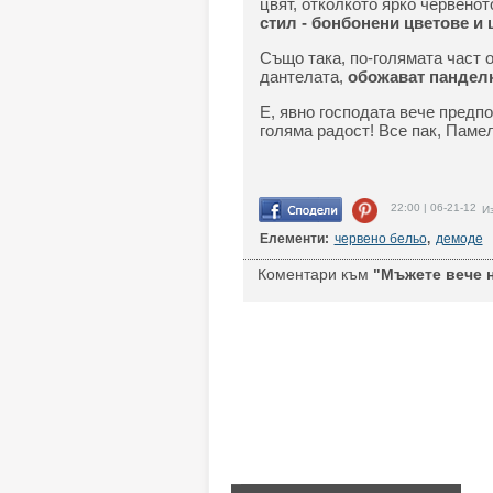
цвят, отколкото ярко червенот
стил - бонбонени цветове и 
Също така, по-голямата част о
дантелата,
обожават панделк
Е, явно господата вече предп
голяма радост! Все пак, Памел
22:00 | 06-21-12
Из
Елементи:
червено бельо
,
демоде
Коментари към
"Мъжете вече н