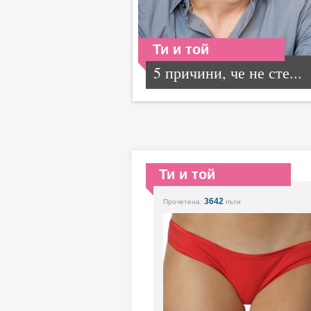
Ти и той
5 причини, че не сте...
Ти и той
3642
Прочетена:
пъти