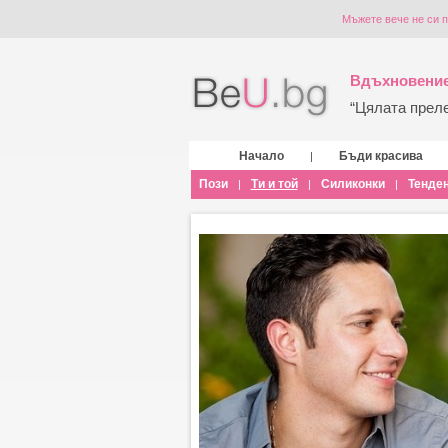
Мъжете вече не си п
Вдъхновение
“Цялата прелес
Начало
Бъди красива
|
Пози
Ти и той
Силиконки
Тенде
|
|
|