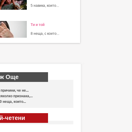
5 навика, които...
Ти и той
8 неща, с които...
ж Още
 причини, че не...
яколко признака,...
0 неща, които...
й-четени